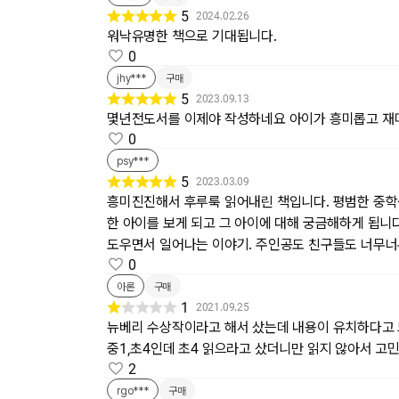
5
2024.02.26
워낙유명한 책으로 기대됩니다.
0
jhy***
구매
5
2023.09.13
몇년전도서를 이제야 작성하네요 아이가 흥미롭고 재
0
psy***
5
2023.03.09
흥미진진해서 후루룩 읽어내린 책입니다. 평범한 중
한 아이를 보게 되고 그 아이에 대해 궁금해하게 됩니
도우면서 일어나는 이야기. 주인공도 친구들도 너무너
0
아론
구매
1
2021.09.25
뉴베리 수상작이라고 해서 샀는데 내용이 유치하다고
중1,초4인데 초4 읽으라고 샀더니만 읽지 않아서 고민
2
rgo***
구매