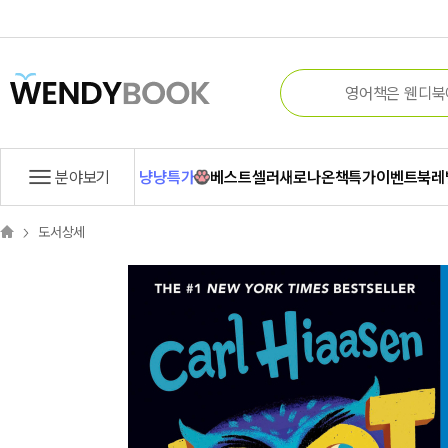
분야보기
냥냥특가
베스트셀러
새로나온책
특가
이벤트
북레
도서상세