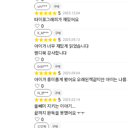
uni***
구매
5
2025.12.04
타이포그래피가 재밌어요
0
K_M***
구매
5
2025.09.13
아이가 너무 재밌게 읽었습니다
웬디북 감사합니다
0
bob***
구매
5
2025.09.04
아이가 흥미롭게 봤어요 오래된책같지만 아이는 나름
0
N_B***
구매
5
2025.02.14
올빼미 지키는 이야기…
끝까지 완독을 못했어요 ㅜㅜ
0
신인혜
구매