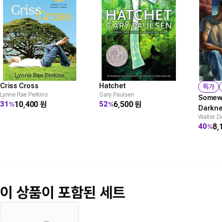
Criss Cross
Hatchet
특가
Lynne Rae Perkins
Gary Paulsen
Somewh
10,400
원
6,500
원
31
52
%
%
Darkn
Walter D
8,
40
%
이 상품이 포함된 세트