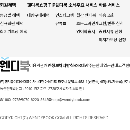
회원혜택
웬디북쇼핑 TIP
웬디북 소식
주요 서비스
빠른 서비스
등급별 혜택
대량구매혜택
인스타그램
월간 웬디북
배송 조회
신규회원 혜택
유튜브
초등교과연계
교환/반품 신청
최저가보상 혜택
영어학습서
증빙서류 신청
최저가보상 신청
이용약관
개인정보처리방침
B2B대량주문안내
입금안내
고객센
㈜앤서블미디어
대표이사 : 김현아
경기도 파주시 문발로 453-1(신촌동, 4층)
사업자등록번호 : 1
통신판매업신고 : 2010-경기파주-2738호
사업자 정보확인 〉
1800-9785
070-8220-8648
help@wendybook.com
COPYRIGHT(C) WENDYBOOK.COM ALL RIGHTS RESERVED.