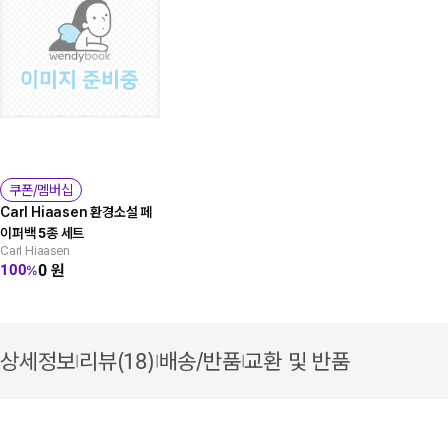
쿠폰/멤버십
Carl Hiaasen 환경소설 페
이퍼백 5종 세트
Carl Hiaasen
0
원
100
%
상세정보
리뷰(18)
배송/반품
교환 및 반품
|
|
|