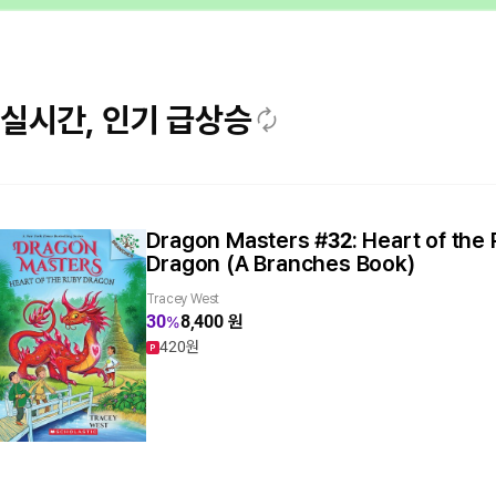
실시간, 인기 급상승
Dragon Masters #32: Heart of the
Hotdog! 시리즈 페이퍼백 4종 세트:
Holes
How to Steal a Dog
Storey Treehouse 13-169층 페이퍼
The Odyssey (Puffin Classics)
The Lemonade War #1: The Lemo
The Wayside School 페이퍼백 4종 
When You Trap a Tiger
Mercy Watson 페이퍼백 6종 세트
Dragon (A Branches Book)
StoryPlus QR음원
박스 세트 (QR음원 제공) : 포스터 증정
War
트
Louis Sachar
Barbara O'Connor
Geraldine McCaughrean
Tae Keller
Kate Dicamillo
53
48
52
52
73
6,400
7,000
8,700
6,500
17,000
원
원
원
원
원
%
%
%
%
%
Tracey West
Anh Do
Andy Griffiths
Jacqueline Davies
Louis Sachar
30
30
76
56
55
8,400
31,200
60,000
7,000
26,700
원
원
원
원
원
%
%
%
%
%
130원
140원
90원
130원
170원
420원
1,560원
600원
140원
270원