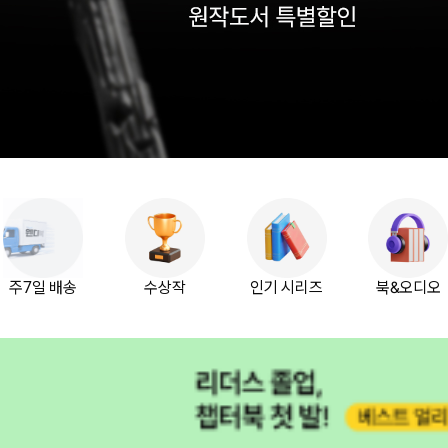
주7일 배송
수상작
인기 시리즈
북&오디오