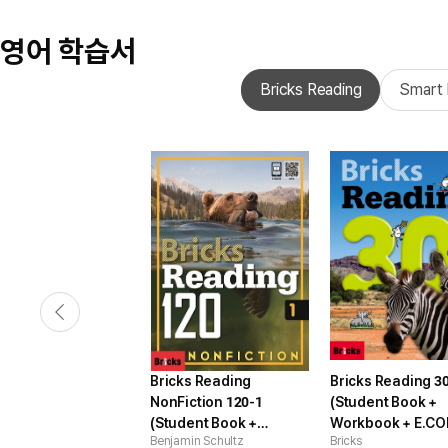
영어 학습서
Bricks Reading
Smart 
Bricks Reading
Bricks Reading 3
NonFiction 120-1
(Student Book +
(Student Book +
Workbook + E.CO
Benjamin Schultz
Bricks
Workbook + E.CODE)