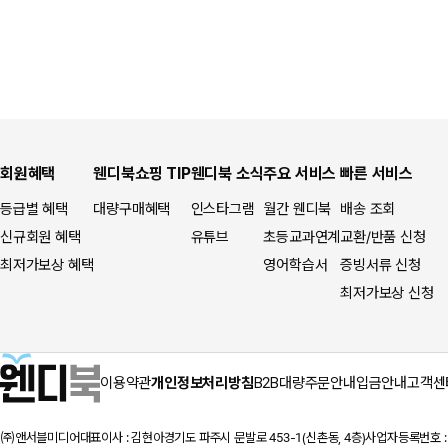
회원혜택
웬디북쇼핑 TIP
웬디북 소식
주요 서비스
빠른 서비스
등급별 혜택
대량구매혜택
인스타그램
월간 웬디북
배송 조회
신규회원 혜택
유튜브
초등교과연계
교환/반품 신청
최저가보상 혜택
영어학습서
증빙서류 신청
최저가보상 신청
이용약관
개인정보처리방침
B2B대량주문안내
입금안내
고객센
㈜앤서블미디어
대표이사 : 김현아
경기도 파주시 문발로 453-1(신촌동, 4층)
사업자등록번호 : 1