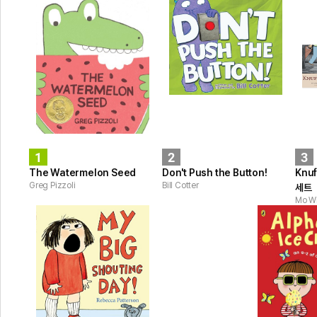
1
2
3
The Watermelon Seed
Don't Push the Button!
Knu
Greg Pizzoli
Bill Cotter
세트
Mo Wi