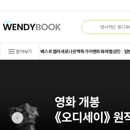
분야보기
베스트셀러
새로나온책
특가
이벤트
북레벨
성인 · 일