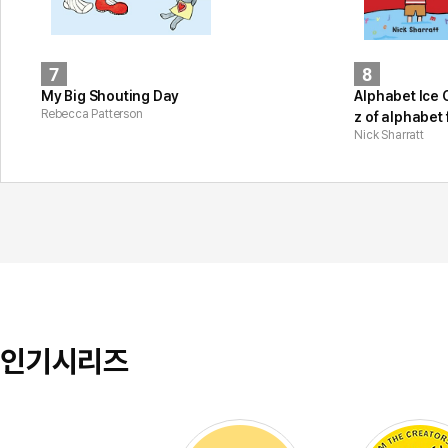
7
8
My Big Shouting Day
Alphabet Ice 
Rebecca Patterson
z of alphabet 
Nick Sharratt
인기시리즈