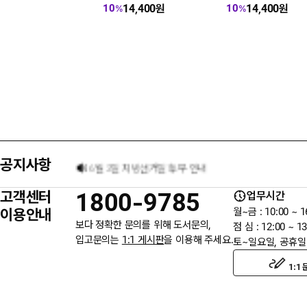
14,400
원
14,400
원
10
10
%
%
[8월] 무이자 할부행사 안내
★ 입금자를 찾습니다.
공지사항
6월 3일 지방선거일 휴무 안내
고객센터
1800-9785
업무시간
★입금자를 찾습니다.
이용안내
월~금 : 10:00 ~ 1
보다 정확한 문의를 위해 도서문의,
점 심 : 12:00 ~ 13
입고문의는
1:1 게시판
을 이용해 주세요.
토~일요일, 공휴일
웬디북이 '주 7일 배송' 서비스를 시작합니다.
1:1