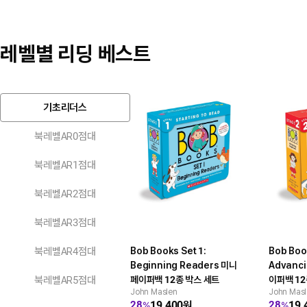
를 짚어보는 이야기가 펼쳐진다.
새로운 친구의 뛰어난 모습을 보며
하고 싶은 것과 해야 하는 것 사이
나, 비교하는 마음 때문에 관계가
레벨별 리딩 베스트
둘 다 잡으려는 욕심을 부려본 적 
더욱 공감하며 읽을 수 있다. 마법
름길을 택한 순간의 통쾌함과 그 
모험 속에는 경쟁심과 질투, 우정과
함께 경험하면서, 선택에는 책임이
겪는 감정이 자연스럽게 녹아 있다.
니라 웃음 속에서 자연스럽게 받아
분에 부담 없이 읽히며, 다른 사람
삽화로 구성돼 부담 없이 읽히면서도
장하는 일도 소중하다는 사실을 차
기초리더스
최근 선택 하나쯤을 떠올리게 만드는
다.
북레벨AR0점대
북레벨AR1점대
북레벨AR2점대
북레벨AR3점대
북레벨AR4점대
Bob Books Set 1:
Bob Book
Beginning Readers 미니
Advanci
북레벨AR5점대
페이퍼백 12종 박스 세트
이퍼백 12
John Maslen
John Mas
19,400
원
19,
28
28
%
%