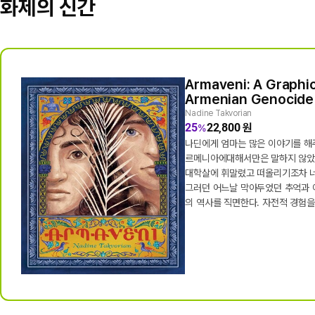
화제의 신간
Armaveni: A Graphic
Middle School and O
Renegades #1: The
Middle School and O
Claris: Dress Up Clar
Armenian Genocide
#5: Worst Wish Ever
#6: Freakiest Trip Ev
Set
Erin Hunter
25
12,000
원
%
Nadine Takvorian
Wanda Coven
Wanda Coven
Megan Hess
25
25
25
25
22,800
10,800
10,800
12,000
원
원
원
원
%
%
%
%
워리어 시리즈의 작가 Erin Hunt
나딘에게 엄마는 많은 이야기를 해
모든 것을 한 번에 해결하고 싶었던
리즈. 이번엔 도시 고양이가 주인공
우정도 실력만큼 노력이 필요하다는 
패션 러버 Claris 종이 인형. 핑
르메니아에대해서만은 말하지 않았
러온다.
잃고 도심에서 살아온 두 고아 자매 L
법이 시작된다.
패셔너블 Claris. 직점 색을 칠해
대학살에 휘말렸고 떠올리기조차 너무 고통스러웠기 때문에.
모임에서 마법 능력이 생기고 마법
그러던 어느날 막아두었던 추억과 이야기의 댐이 열리고 가족
마녀 견습생 하이디는 학교에 금지
게... 뉴욕 타임즈 베스트셀러
마법 기숙학교 브룸스필드 아카데미
의 역사를 직면한다. 자전적 경험을
실을 알게 된다. 하필 중요한 시험
디 헤클벡 앞에 전학생 조디가 나
연 산책이 같은 시간에 겹쳐버리자,
조디를 유난히 뛰어난 학생이라 소
던 평소와 달리 우물에 소원을 빈다
기심을 품고 다가간다. 하지만 조
라는 소원이다. 마법은 하이디의 
당찬 포부를 밝히자 두 사람 사이
지만, 시간이 겹쳐진 세계는 하이
튼다. 박물관 현장학습에서 두 사
지 않는다. 결국 선생님들까지 나
겨루게 되고, 견학은 예상보다 훨씬
지경에 이르고, 하이디는 자신의 선
밖의 위기를 함께 마주하면서 하이
주하게 된다. 가볍고 유쾌한 톤 속
계인지 다시 생각하게 된다.