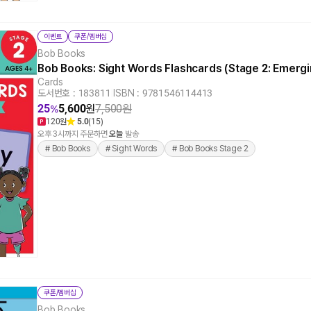
이벤트
쿠폰/멤버십
Bob Books
Bob Books: Sight Words Flashcards (Stage 2: Emer
Cards
도서번호 : 183811
|
ISBN : 9781546114413
25
5,600
원
7,500
원
%
120원
5.0
(15)
오후 3시까지 주문하면
오늘
발송
# Bob Books
# Sight Words
# Bob Books Stage 2
쿠폰/멤버십
Bob Books