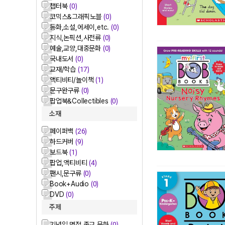
챕터북
(0)
코믹스&그래픽노블
(0)
동화,소설,에세이,etc.
(0)
지식,논픽션,사전류
(0)
예술,교양,대중문화
(0)
국내도서
(0)
교재/학습
(17)
액티비티/놀이책
(1)
문구완구류
(0)
팝업북&Collectibles
(0)
소재
페이퍼백
(26)
하드커버
(9)
보드북
(1)
팝업,액티비티
(4)
팬시,문구류
(0)
Book+Audio
(0)
DVD
(0)
주제
기념일,명절,종교 문화
(0)