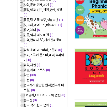
사회,문화,경제,세계
(0)
생활,학교,친구,감정,관계,성장
(0)
동물,탈것,똥,공주,생활습관
(1)
시,노래,마더구스,베드타임
(1)
유머/재미
(5)
인물,역사,역사 배경
(0)
모험,판타지,SF,게임,전래동화
(0)
탐정.추리,미스터리,스릴러
(0)
호러,스푸키,몬스터,마녀,뱀파이
어
(0)
과학,자연
(0)
예술,취미,스포츠
(0)
학습
(39)
고전
(0)
번역서가 출간된 원서(번역서 미
포함)
(0)
TV,영화,OTT외 미디어 관련
(0)
논픽션
(0)
한국 작가,한국 문화
(0)