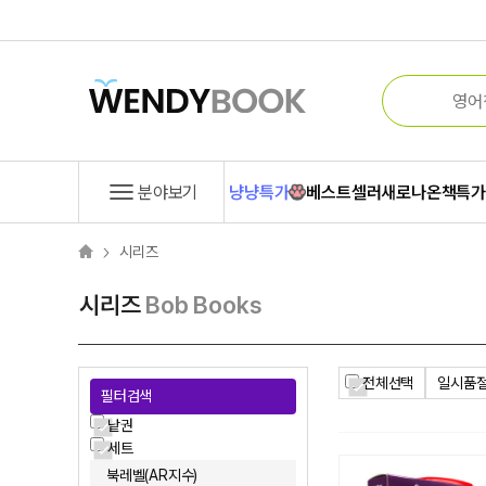
분야보기
냥냥특가
베스트셀러
새로나온책
특
시리즈
시리즈
Bob Books
전체선택
일시품절
필터검색
낱권
세트
북레벨(AR지수)