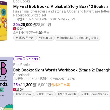
Bob Books
My First Bob Books: Alphabet Story Box (12 Books a
Fun animal characters and stories/ Upper and lowercase letters
Paperback Boxed set
도서번호 : 324028
|
ISBN : 9781546199823
30
20,000
원
28,500
원
%
400원
오후 3시까지 주문하면
오늘
발송
# 알파벳책 추천
# Phonics
# Bob Books Pre-Reading Skills
이벤트
쿠폰/멤버십
Bob Books
Bob Books: Sight Words Workbook (Stage 2: Emerg
Paperback
도서번호 : 196032
|
ISBN : 9798225004750
25
11,300
원
15,000
원
일시재고부족
%
230원
# Workbook
# Bob Books
# Sight Words
# Bob Books Stage 2