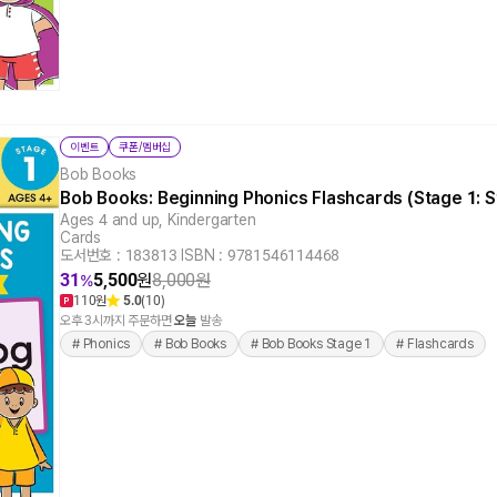
이벤트
쿠폰/멤버십
Bob Books
Bob Books: Beginning Phonics Flashcards (Stage 1: 
Ages 4 and up, Kindergarten
Cards
도서번호 : 183813
|
ISBN : 9781546114468
31
5,500
원
8,000
원
%
110원
5.0
(10)
오후 3시까지 주문하면
오늘
발송
# Phonics
# Bob Books
# Bob Books Stage 1
# Flashcards