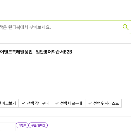
가
이벤트
북레벨
성인 · 일반
영어학습서
B2B
 빼고보기
선택 장바구니
선택 바로구매
선택 위시리스트
이벤트
쿠폰/멤버십