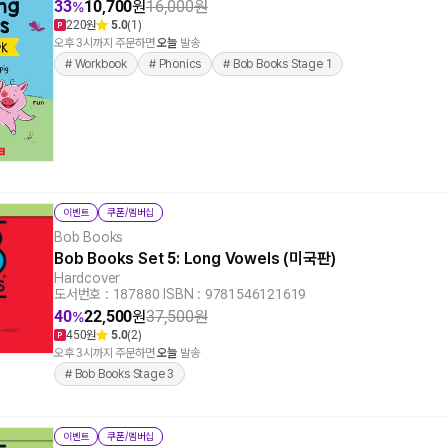
33
10,700
원
16,000
원
%
220원
5.0
(1)
오후 3시까지 주문하면
오늘
발송
# Workbook
# Phonics
# Bob Books Stage 1
이벤트
쿠폰/멤버십
Bob Books
Bob Books Set 5: Long Vowels (미국판)
Hardcover
도서번호 : 187880
|
ISBN : 9781546121619
40
22,500
원
37,500
원
%
450원
5.0
(2)
오후 3시까지 주문하면
오늘
발송
# Bob Books Stage 3
이벤트
쿠폰/멤버십