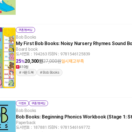
쿠폰/멤버십
Bob Books
My First Bob Books: Noisy Nursery Rhymes Sound 
Board book
도서번호 : 194263
|
ISBN : 9781546125839
25
20,300
원
27,000
원
일시재고부족
%
410원
# 사운드북
# Bob Books
이벤트
쿠폰/멤버십
Bob Books
Bob Books: Beginning Phonics Workbook (Stage 1: S
Paperback
도서번호 : 187881
|
ISBN : 9781546169772