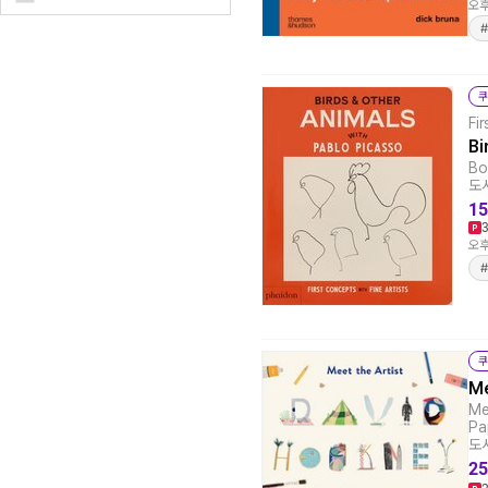
오후
쿠
Fi
Bi
Bo
도서
15
오후
쿠
Me
Me
Pa
도서
25