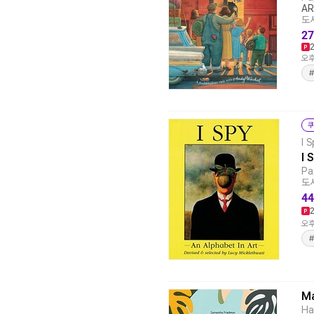
AR
도서
27
오후
#
쿠
I S
I 
Pa
도서
44
오후
Ma
Ha