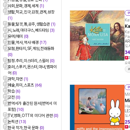
사회,문화,경제,세계
(1)
생활,학교,친구,감정,관계,성장
쿠
(1)
Ka
동물,탈것,똥,공주,생활습관
(1)
Ka
시,노래,마더구스,베드타임
(3)
Ka
유머/재미
(0)
Pa
AR
인물,역사,역사 배경
(17)
도서
모험,판타지,SF,게임,전래동화
34
(0)
탐정.추리,미스터리,스릴러
(0)
오후
호러,스푸키,몬스터,마녀,뱀파이
#
어
(0)
과학,자연
(1)
예술,취미,스포츠
(66)
쿠
학습
(6)
Mi
고전
(0)
Mi
번역서가 출간된 원서(번역서 미
Ha
포함)
(10)
LE
TV,영화,OTT외 미디어 관련
(0)
도서
논픽션
(13)
25
한국 작가,한국 문화
(0)