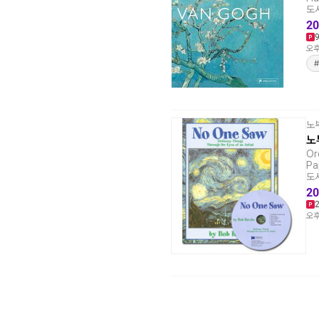
도서
20
오후
#
노
노
Or
Pa
도서
20
오후