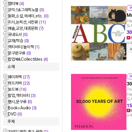
챕터북
(4)
쿠
코믹스&그래픽노블
(0)
Mu
동화,소설,에세이,etc.
(0)
Ha
지식,논픽션,사전류
(11)
도서
예술,교양,대중문화
(7)
30
국내도서
(0)
교재/학습
(0)
오후
액티비티/놀이책
(1)
문구완구류
(0)
팝업북&Collectibles
(4)
소재
페이퍼백
(27)
쿠
하드커버
(22)
30
보드북
(16)
Th
Ha
팝업,액티비티
(3)
도서
팬시,문구류
(0)
15
Book+Audio
(3)
DVD
(0)
오후
주제
기념일,명절,종교 문화
(1)