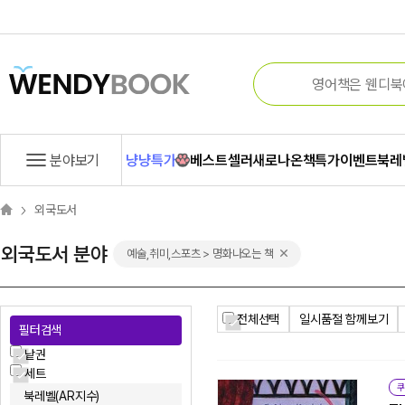
분야보기
냥냥특가
베스트셀러
새로나온책
특가
이벤트
북레
외국도서
외국도서 분야
예술,취미,스포츠 > 명화나오는 책
전체선택
일시품절 함께보기
필터검색
낱권
세트
쿠
북레벨(AR지수)