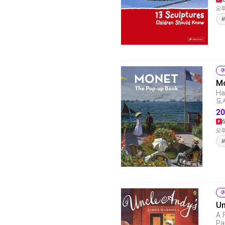
오후
쿠
Mo
Ha
도서
20
오후
#
쿠
Un
A 
Pa