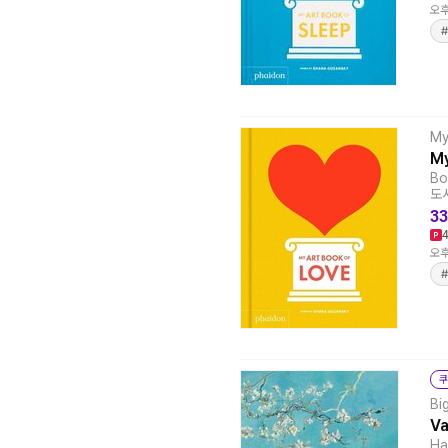
오후
My
My
Bo
도서
33
오후
#
쿠
Bi
Va
Ha