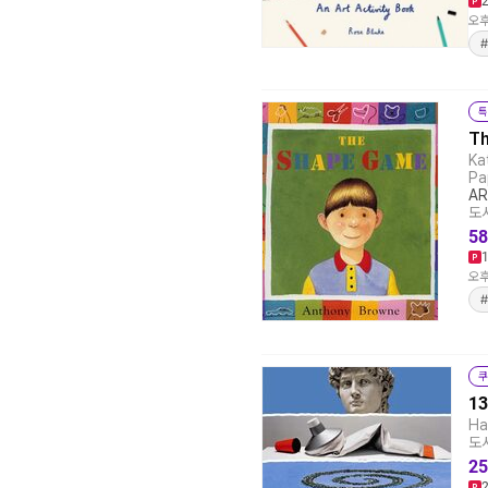
오후
특
T
Ka
Pa
AR
도서
58
오후
쿠
13
Ha
도서
25