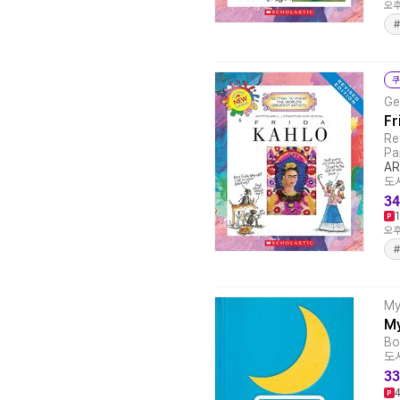
오후
#
쿠
Ge
Fr
Re
Pa
AR
도서
34
오후
#
My
My
Bo
도서
33