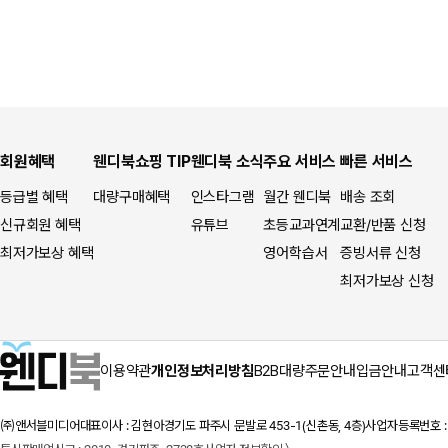
회원혜택
웬디북쇼핑 TIP
웬디북 소식
주요 서비스
빠른 서비스
등급별 혜택
대량구매혜택
인스타그램
월간 웬디북
배송 조회
신규회원 혜택
유튜브
초등교과연계
교환/반품 신청
최저가보상 혜택
영어학습서
증빙서류 신청
최저가보상 신청
이용약관
개인정보처리방침
B2B대량주문안내
입금안내
고객센
㈜앤서블미디어
대표이사 : 김현아
경기도 파주시 문발로 453-1(신촌동, 4층)
사업자등록번호 : 1