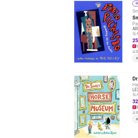
쿠
Sm
Sm
Pa
AR
도서
25
오후
Dr
Ha
LE
도서
32
오후