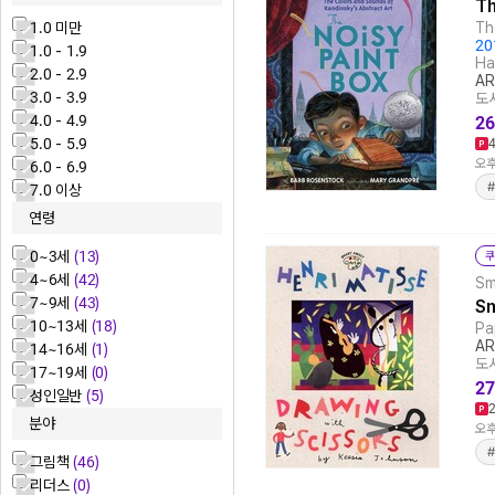
Th
1.0 미만
Th
20
1.0 - 1.9
Ha
2.0 - 2.9
AR
3.0 - 3.9
도서
4.0 - 4.9
26
5.0 - 5.9
오후
6.0 - 6.9
#
7.0 이상
연령
0~3세
(13)
쿠
4~6세
(42)
Sm
7~9세
(43)
Sm
10~13세
(18)
Pa
AR
14~16세
(1)
도서
17~19세
(0)
27
성인일반
(5)
분야
오후
그림책
(46)
리더스
(0)