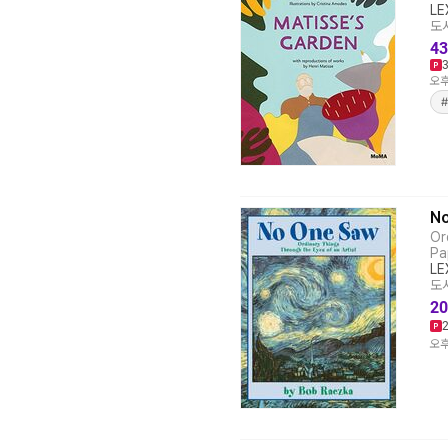
LE
도서
43
오후
#
No
Or
Pa
LE
도서
20
오후