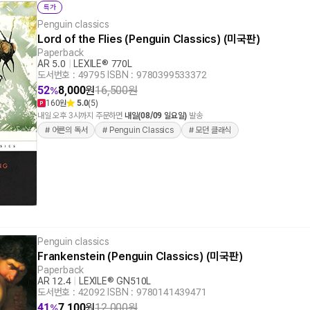
특가
Penguin classics
Lord of the Flies (Penguin Classics) (미국판)
Paperback
AR 5.0
|
LEXILE® 770L
도서번호 : 49795
|
ISBN : 9780399533372
52
8,000
원
16,500
원
%
160원
5.0
(5)
내일 오후 3시까지 주문하면
내일(08/09 일요일)
발송
# 어른의 독서
# Penguin Classics
# 모던 클래식
Penguin classics
Frankenstein (Penguin Classics) (미국판)
Paperback
AR 12.4
|
LEXILE® GN510L
도서번호 : 42092
|
ISBN : 9780141439471
41
7,100
원
12,000
원
%