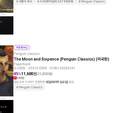
# 어른의 독서
# 미국대학위원회 SAT추천목록
# Penguin Classics
쿠폰/멤버십
Penguin classics
The Moon and Sixpence (Penguin Classics) (미국판)
Paperback
도서번호 : 65576
|
ISBN : 9780143039341
45
11,600
원
21,000
원
%
240원
내일 오후 3시까지 주문하면
내일(08/09 일요일)
발송
# Penguin Classics