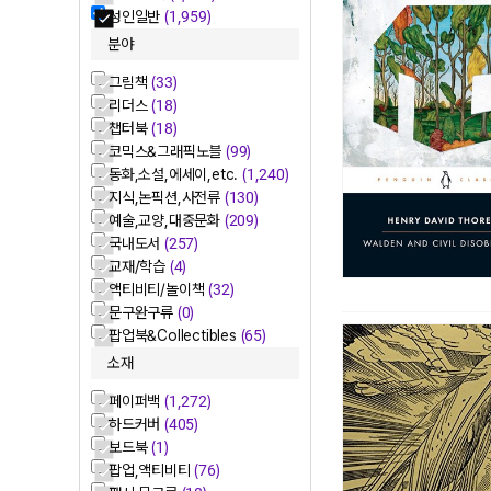
성인일반
(1,959)
분야
그림책
(33)
리더스
(18)
챕터북
(18)
코믹스&그래픽노블
(99)
동화,소설,에세이,etc.
(1,240)
지식,논픽션,사전류
(130)
예술,교양,대중문화
(209)
국내도서
(257)
교재/학습
(4)
액티비티/놀이책
(32)
문구완구류
(0)
팝업북&Collectibles
(65)
소재
페이퍼백
(1,272)
하드커버
(405)
보드북
(1)
팝업,액티비티
(76)