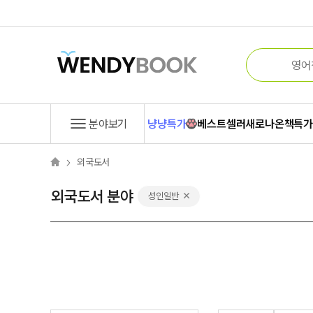
분야보기
냥냥특가
베스트셀러
새로나온책
특
외국도서
외국도서 분야
성인일반