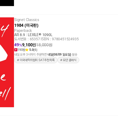
Signet Classics
1984 (미국판)
Paperback
AR 8.9
|
LEXILE® 1090L
도서번호 : 65357
|
ISBN : 9780451524935
49
9,100
원
18,000
원
%
190원
5.0
(6)
내일 오후 3시까지 주문하면
내일(08/09 일요일)
발송
# 미국대학위원회 SAT추천목록
# 모던 클래식