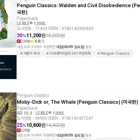
Penguin Classics: Walden and Civil Disobedience (P
국판)
Paperback
LEXILE® 1200L
도서번호 : 71493
|
ISBN : 9780140390445
30
11,200
원
16,000
원
%
230원
5.0
(1)
내일 오후 3시까지 주문하면
내일(08/09 일요일)
발송
# 어른의 독서
# 미국대학위원회 SAT추천목록
# Penguin Classics
Penguin classics
Moby-Dick or, The Whale (Penguin Classics) (미국판)
Paperback
AR 10.3
|
LEXILE® 1200L
도서번호 : 69960
|
ISBN : 9780142437247
25
10,800
원
14,400
원
%
220원
내일 오후 3시까지 주문하면
내일(08/09 일요일)
발송