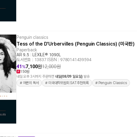
Penguin classics
Tess of the D'Urbervilles (Penguin Classics) (미국판)
Paperback
AR 9.5
|
LEXILE® 1090L
도서번호 : 13837
|
ISBN : 9780141439594
41
7,100
원
12,000
원
%
150원
내일 오후 3시까지 주문하면
내일(08/09 일요일)
발송
# 어른의 독서
# 미국대학위원회 SAT추천목록
# Penguin Classics