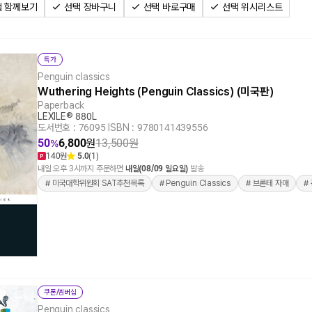
 함께보기
선택 장바구니
선택 바로구매
선택 위시리스트
특가
Penguin classics
Wuthering Heights (Penguin Classics) (미국판)
Paperback
LEXILE® 880L
도서번호 : 76095
|
ISBN : 9780141439556
50
6,800
원
13,500
원
%
140원
5.0
(1)
내일 오후 3시까지 주문하면
내일(08/09 일요일)
발송
# 미국대학위원회 SAT추천목록
# Penguin Classics
# 브론테 자매
#
쿠폰/멤버십
Penguin classics