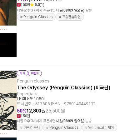
150원
5.0
(1)
내일 오후 3시까지 주문하면
내일(08/09 일요일)
발송
# Penguin Classics
# 프랑켄슈타인
특가
이벤트
Penguin classics
The Odyssey (Penguin Classics) (미국판)
Paperback
LEXILE® 1050L
도서번호 : 317606
|
ISBN : 9780140449112
50
12,800
원
25,500
원
%
150원
내일 오후 3시까지 주문하면
내일(08/09 일요일)
발송
# 어른의 독서
# Penguin Classics
# 일리아드 오디세이