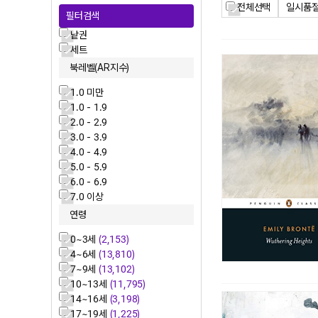
전체선택
일시품절
필터검색
낱권
세트
북레벨(AR지수)
1.0 미만
1.0 - 1.9
2.0 - 2.9
3.0 - 3.9
4.0 - 4.9
5.0 - 5.9
6.0 - 6.9
7.0 이상
연령
0~3세
(2,153)
4~6세
(13,810)
7~9세
(13,102)
10~13세
(11,795)
14~16세
(3,198)
17~19세
(1,225)