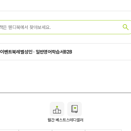
가
이벤트
북레벨
성인 · 일반
영어학습서
B2B
월간 베스트
스테디셀러