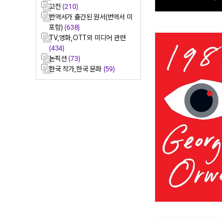
고전
(210)
번역서가 출간된 원서(번역서 미
포함)
(638)
TV,영화,OTT외 미디어 관련
(434)
논픽션
(73)
한국 작가,한국 문화
(59)