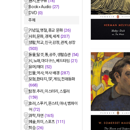
팬시,문구류
(18)
Book+Audio
(27)
DVD
(0)
주제
기념일,명절,종교 문화
(26)
사회,문화,경제,세계
(207)
생활,학교,친구,감정,관계,성장
(503)
동물,탈것,똥,공주,생활습관
(54)
시,노래,마더구스,베드타임
(21)
유머/재미
(52)
인물,역사,역사 배경
(287)
모험,판타지,SF,게임,전래동화
(668)
탐정.추리,미스터리,스릴러
(159)
호러,스푸키,몬스터,마녀,뱀파이
어
(72)
과학,자연
(165)
예술,취미,스포츠
(111)
학습
(26)