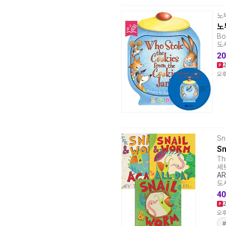
노
노부
Bo
도서
20
오후
Sn
S
Th
세트
AR
도서
40
오후