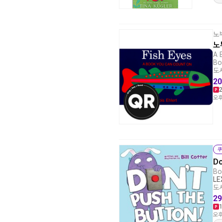
노
노
A 
Bo
도서
20
오후
쿠
Do
Bo
LE
도서
29
오후