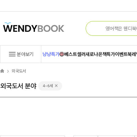
분야보기
냥냥특가
베스트셀러
새로나온책
특가
이벤트
북레
외국도서
외국도서 분야
4~6세