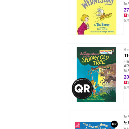
도서
27
오후
Be
Th
Ha
AR
도서
20
오후
노
노
Pa