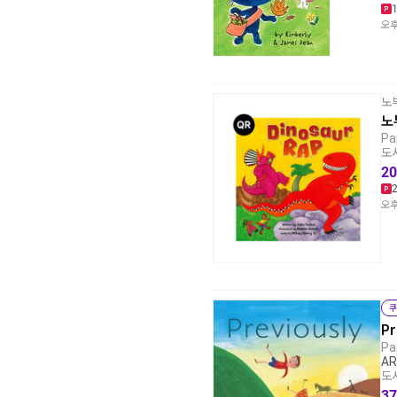
오후
노
노
Pa
도서
20
오후
쿠
Pr
Pa
AR
도서
37