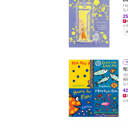
Ha
도서
25
오후
#
쿠
작
세트
AR
도서
42
오후