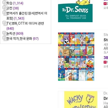
학습
(1,314)
고전
(38)
오후
번역서가 출간된 원서(번역서 미
포함)
(1,543)
TV,영화,OTT외 미디어 관련
(840)
논픽션
(809)
St
한국 작가,한국 문화
(97)
St
세트
AR
도서
38
오후
Dr
Dr
Ha
AR