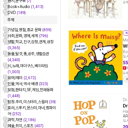
팬시,문구류
(7)
오후
Book+Audio
(1,413)
DVD
(189)
주제
기념일,명절,종교 문화
(859)
특
사회,문화,경제,세계
(796)
Ma
생활,학교,친구,감정,관계,성장
Wh
(5,365)
Bo
동물,탈것,똥,공주,생활습관
도서
(4,340)
55
시,노래,마더구스,베드타임
(1,003)
오후
유머/재미
(2,672)
인물,역사,역사 배경
(323)
모험,판타지,SF,게임,전래동화
(1,448)
Dr
탐정.추리,미스터리,스릴러
(39)
Dr
호러,스푸키,몬스터,마녀,뱀파이
Ha
어
(252)
AR
과학,자연
(2,186)
도서
예술,취미,스포츠
(407)
20