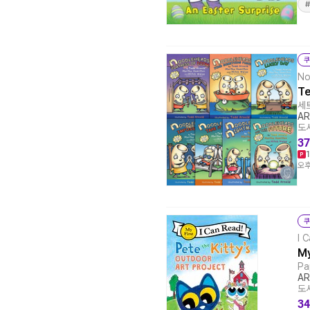
쿠
No
T
세트
AR
도서
37
오후
쿠
I 
My
Pa
AR
도서
34