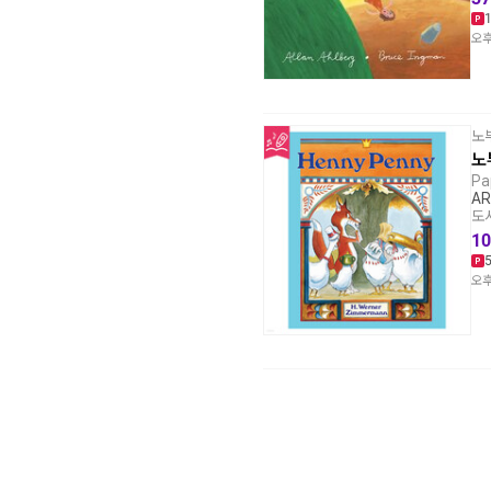
오후
노
노
Pa
AR
도서
10
오후