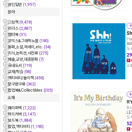
성인일반
(1,957)
분야
그림책
(9,478)
쿠
리더스
(2,887)
Sh
챕터북
(31)
Ha
코믹스&그래픽노블
(190)
AR
동화,소설,에세이,etc.
(34)
도서
지식,논픽션,사전류
(275)
29
예술,교양,대중문화
(7)
국내도서
(719)
오후
교재/학습
(98)
액티비티/놀이책
(450)
문구완구류
(362)
팝업북&Collectibles
(205)
특
소재
It
Bo
페이퍼백
(7,222)
LE
하드커버
(3,147)
도서
보드북
(1,884)
52
팝업,액티비티
(1,190)