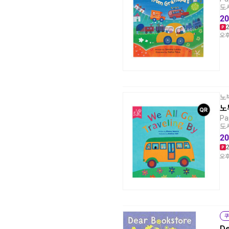
도서
20
오후
노
노부
Pa
도서
20
오후
쿠
De