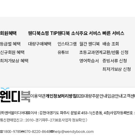
회원혜택
웬디북쇼핑 TIP
웬디북 소식
주요 서비스
빠른 서비스
등급별 혜택
대량구매혜택
인스타그램
월간 웬디북
배송 조회
신규회원 혜택
유튜브
초등교과연계
교환/반품 신청
최저가보상 혜택
영어학습서
증빙서류 신청
최저가보상 신청
이용약관
개인정보처리방침
B2B대량주문안내
입금안내
고객센
㈜앤서블미디어
대표이사 : 김현아
경기도 파주시 문발로 453-1(신촌동, 4층)
사업자등록번호 : 1
통신판매업신고 : 2010-경기파주-2738호
사업자 정보확인 〉
1800-9785
070-8220-8648
help@wendybook.com