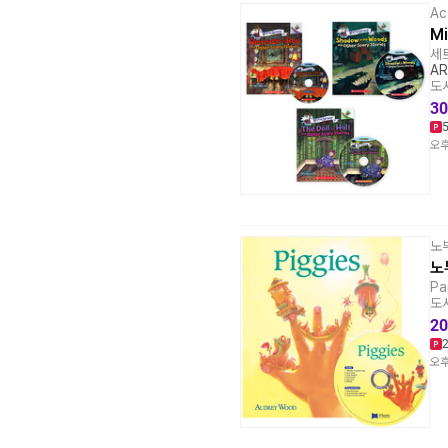
Ac
Mi
세트
AR
도서
30
오후
노
노
Pa
도서
20
오후