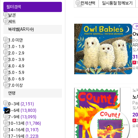
전체선택
일시품절 함께보기
필터검색
낱권
세트
쿠
북레벨(AR지수)
Ow
1.0 미만
Bo
AR
1.0 - 1.9
도서
2.0 - 2.9
31
3.0 - 3.9
4.0 - 4.9
오후
5.0 - 5.9
6.0 - 6.9
7.0 이상
노
연령
노
Pa
0~3세
(2,151)
도서
4~6세
(13,803)
20
7~9세
(13,095)
10~13세
(11,786)
오후
14~16세
(3,197)
17~19세
(1,223)