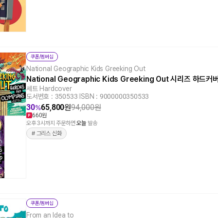
쿠폰/멤버십
National Geographic Kids Greeking Out
National Geographic Kids Greeking Out 시리즈 하드
세트 Hardcover
도서번호 : 350533
|
ISBN : 9000000350533
30
65,800
원
94,000
원
%
660원
오후 3시까지 주문하면
오늘
발송
# 그리스 신화
쿠폰/멤버십
From an Idea to