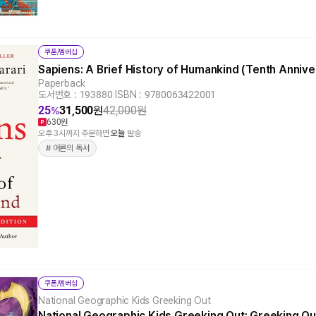
쿠폰/멤버십
Sapiens: A Brief History of Humankind (Tenth Anniv
Paperback
도서번호 : 193880
|
ISBN : 9780063422001
25
31,500
원
42,000
원
%
630원
오후 3시까지 주문하면
오늘
발송
# 어른의 독서
쿠폰/멤버십
National Geographic Kids Greeking Out
National Geographic Kids Greeking Out: Greeking Ou