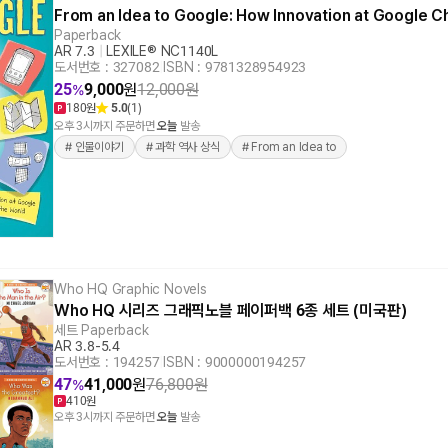
From an Idea to Google: How Innovation at Google 
Paperback
AR 7.3
|
LEXILE® NC1140L
도서번호 : 327082
|
ISBN : 9781328954923
25
9,000
원
12,000
원
%
180원
5.0
(1)
오후 3시까지 주문하면
오늘
발송
# 인물이야기
# 과학 역사 상식
# From an Idea to
Who HQ Graphic Novels
Who HQ 시리즈 그래픽노블 페이퍼백 6종 세트 (미국판)
세트 Paperback
AR 3.8-5.4
도서번호 : 194257
|
ISBN : 9000000194257
47
41,000
원
76,800
원
%
410원
오후 3시까지 주문하면
오늘
발송