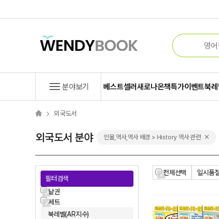
분야보기
베스트셀러
새로나온책
특가
이벤트
북레
외국도서
외국도서 분야
인물,역사,역사 배경 > History 역사 관련
전체선택
일시품절
필터검색
낱권
세트
북레벨(AR지수)