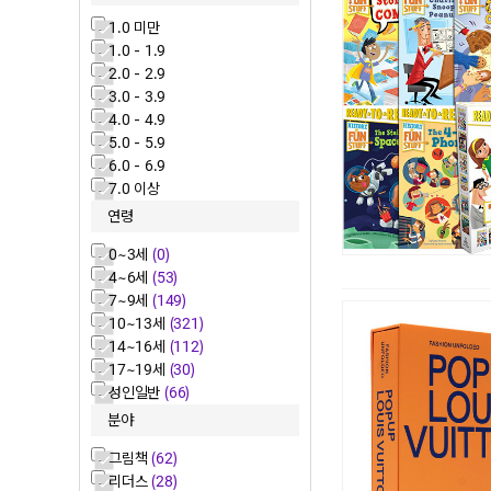
1.0 미만
1.0 - 1.9
2.0 - 2.9
3.0 - 3.9
4.0 - 4.9
5.0 - 5.9
6.0 - 6.9
7.0 이상
연령
0~3세
(0)
4~6세
(53)
7~9세
(149)
10~13세
(321)
14~16세
(112)
17~19세
(30)
성인일반
(66)
분야
그림책
(62)
리더스
(28)