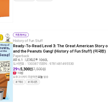
쿠폰/멤버십
History of Fun Stuff
Ready-To-Read Level 3: The Great American Story o
and the Peanuts Gang! (History of Fun Stuff) (미국판)
Paperback
AR 6.1
|
LEXILE® 1060L
도서번호 : 130387
|
ISBN : 9781481495530
29
5,300
원
7,500
원
%
110원
오후 3시까지 주문하면
오늘
발송
# 역사
# 피너츠