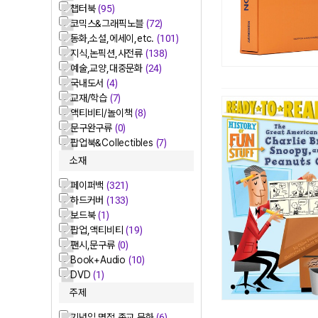
챕터북
(95)
코믹스&그래픽노블
(72)
동화,소설,에세이,etc.
(101)
지식,논픽션,사전류
(138)
예술,교양,대중문화
(24)
국내도서
(4)
교재/학습
(7)
액티비티/놀이책
(8)
문구완구류
(0)
팝업북&Collectibles
(7)
소재
페이퍼백
(321)
하드커버
(133)
보드북
(1)
팝업,액티비티
(19)
팬시,문구류
(0)
Book+Audio
(10)
DVD
(1)
주제
기념일,명절,종교 문화
(6)