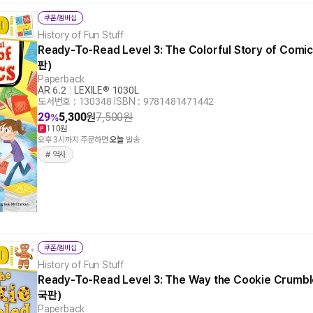
쿠폰/멤버십
History of Fun Stuff
Ready-To-Read Level 3: The Colorful Story of Comics
판)
Paperback
AR 6.2
|
LEXILE® 1030L
도서번호 : 130348
|
ISBN : 9781481471442
29
5,300
원
7,500
원
%
110원
오후 3시까지 주문하면
오늘
발송
# 역사
쿠폰/멤버십
History of Fun Stuff
Ready-To-Read Level 3: The Way the Cookie Crumbled
국판)
Paperback