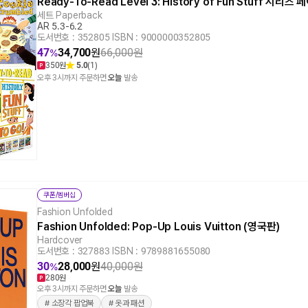
Ready-To-Read Level 3: History of Fun Stuff 시리
세트 Paperback
AR 5.3-6.2
도서번호 : 352805
|
ISBN : 9000000352805
47
34,700
원
66,000
원
%
350원
5.0
(1)
오후 3시까지 주문하면
오늘
발송
쿠폰/멤버십
Fashion Unfolded
Fashion Unfolded: Pop-Up Louis Vuitton (영국판)
Hardcover
도서번호 : 327883
|
ISBN : 9789881655080
30
28,000
원
40,000
원
%
280원
오후 3시까지 주문하면
오늘
발송
# 소장각 팝업북
# 옷과 패션