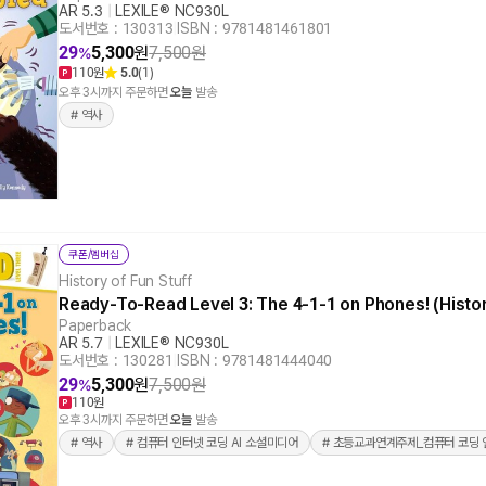
AR 5.3
|
LEXILE® NC930L
도서번호 : 130313
|
ISBN : 9781481461801
29
5,300
원
7,500
원
%
110원
5.0
(1)
오후 3시까지 주문하면
오늘
발송
# 역사
쿠폰/멤버십
History of Fun Stuff
Ready-To-Read Level 3: The 4-1-1 on Phones! (Histo
Paperback
AR 5.7
|
LEXILE® NC930L
도서번호 : 130281
|
ISBN : 9781481444040
29
5,300
원
7,500
원
%
110원
오후 3시까지 주문하면
오늘
발송
# 역사
# 컴퓨터 인터넷 코딩 AI 소셜미디어
# 초등교과연계주제_컴퓨터 코딩