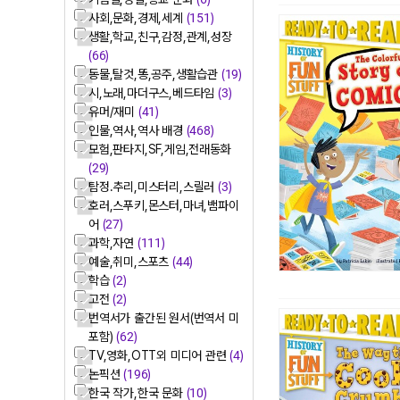
사회,문화,경제,세계
(151)
생활,학교,친구,감정,관계,성장
(66)
동물,탈것,똥,공주,생활습관
(19)
시,노래,마더구스,베드타임
(3)
유머/재미
(41)
인물,역사,역사 배경
(468)
모험,판타지,SF,게임,전래동화
(29)
탐정.추리,미스터리,스릴러
(3)
호러,스푸키,몬스터,마녀,뱀파이
어
(27)
과학,자연
(111)
예술,취미,스포츠
(44)
학습
(2)
고전
(2)
번역서가 출간된 원서(번역서 미
포함)
(62)
TV,영화,OTT외 미디어 관련
(4)
논픽션
(196)
한국 작가,한국 문화
(10)