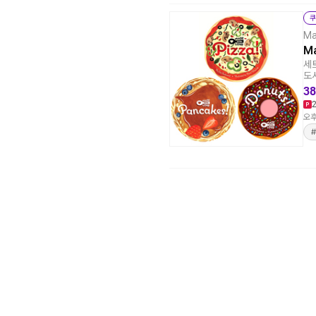
쿠
Ma
M
세트
도서
38
오후
#
[8월] 무이자 할부행사 안내