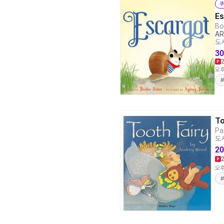
쿠
Es
Bo
AR
도서
30
오후
#
To
Pa
도서
20
오후