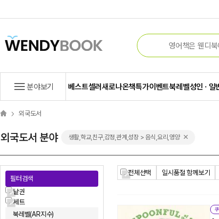
분야보기
베스트셀러
새로나온책
특가
이벤트
북레벨
성인 · 일
외국도서
외국도서 분야
생활,학교,친구,감정,관계,성장 > 음식,요리,영양
전체선택
일시품절 함께보기
필터검색
낱권
세트
쿠
북레벨(AR지수)