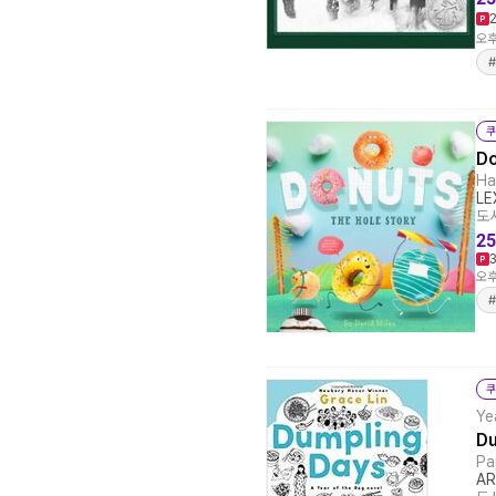
오후
쿠
Do
Ha
LE
도서
25
오후
쿠
Ye
Du
Pa
AR