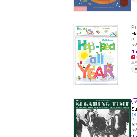
Pe
Ha
Pa
도서
45
오후
#
쿠
Su
19
Pa
AR
도서
25