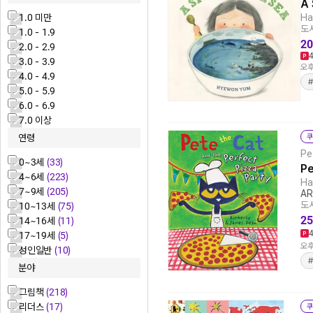
A 
1.0 미만
Ha
도서
1.0 - 1.9
20
2.0 - 2.9
3.0 - 3.9
오후
4.0 - 4.9
5.0 - 5.9
6.0 - 6.9
7.0 이상
쿠
연령
Pe
0~3세
(33)
Pe
4~6세
(223)
Ha
7~9세
(205)
AR
도서
10~13세
(75)
25
14~16세
(11)
17~19세
(5)
오후
성인일반
(10)
#
분야
그림책
(218)
리더스
(17)
쿠