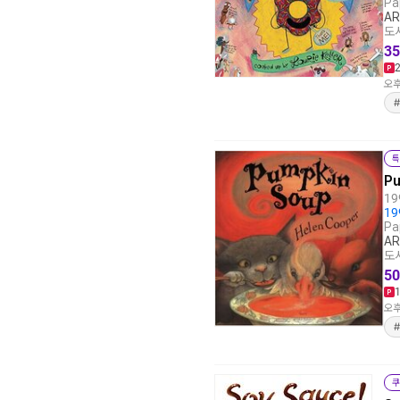
Pa
AR
도서
35
오후
특
P
19
19
Pa
AR
도서
50
오후
쿠