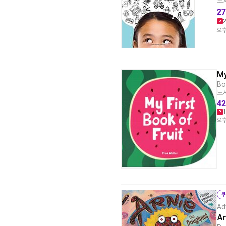
도서
27
오후
My
Bo
도서
42
오후
쿠
Ad
Ar