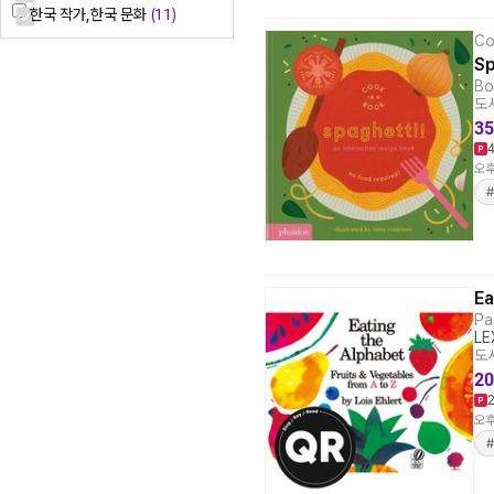
한국 작가,한국 문화
(11)
Co
Sp
Bo
도서
35
오후
Ea
Pa
LE
도서
20
오후