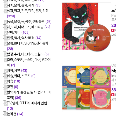
노
사회,문화,경제,세계
(35)
노
생활,학교,친구,감정,관계,성장
Pa
(329)
도서
동물,탈것,똥,공주,생활습관
(67)
20
시,노래,마더구스,베드타임
(29)
유머/재미
(109)
오후
인물,역사,역사 배경
(14)
모험,판타지,SF,게임,전래동화
(28)
탐정.추리,미스터리,스릴러
(6)
호러,스푸키,몬스터,마녀,뱀파이
어
(2)
Co
My
과학,자연
(43)
In
예술,취미,스포츠
(0)
세트
학습
(19)
도서
고전
(0)
33
번역서가 출간된 원서(번역서 미
포함)
(36)
오후
TV,영화,OTT외 미디어 관련
(12)
논픽션
(14)