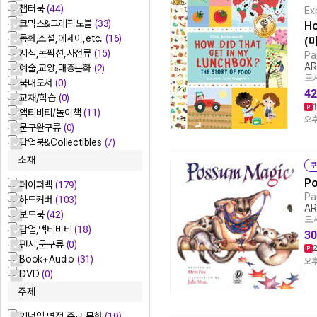
챕터북
(44)
Ex
코믹스&그래픽노블
(33)
Ho
동화,소설,에세이,etc.
(16)
(
지식,논픽션,사전류
(15)
Pa
AR
예술,교양,대중문화
(2)
도서
국내도서
(0)
42
교재/학습
(0)
액티비티/놀이책
(11)
오후
문구완구류
(0)
팝업북&Collectibles
(7)
소재
쿠
P
페이퍼백
(179)
Pa
하드커버
(103)
AR
보드북
(42)
도서
팝업,액티비티
(18)
30
팬시,문구류
(0)
Book+Audio
(31)
오후
DVD
(0)
주제
기념일,명절,종교 문화
(19)