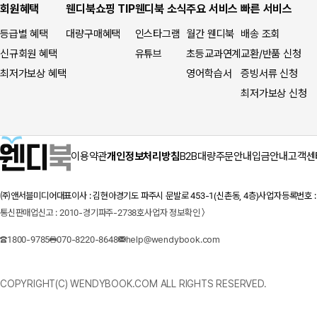
회원혜택
웬디북쇼핑 TIP
웬디북 소식
주요 서비스
빠른 서비스
등급별 혜택
대량구매혜택
인스타그램
월간 웬디북
배송 조회
신규회원 혜택
유튜브
초등교과연계
교환/반품 신청
최저가보상 혜택
영어학습서
증빙서류 신청
최저가보상 신청
이용약관
개인정보처리방침
B2B대량주문안내
입금안내
고객센
㈜앤서블미디어
대표이사 : 김현아
경기도 파주시 문발로 453-1(신촌동, 4층)
사업자등록번호 : 1
통신판매업신고 : 2010-경기파주-2738호
사업자 정보확인 〉
1800-9785
070-8220-8648
help@wendybook.com
COPYRIGHT(C) WENDYBOOK.COM ALL RIGHTS RESERVED.