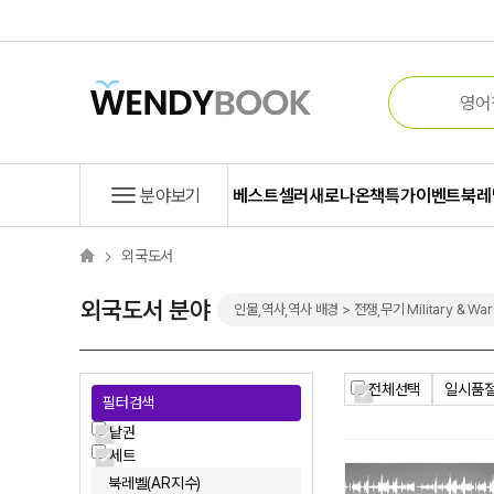
분야보기
베스트셀러
새로나온책
특가
이벤트
북레
외국도서
외국도서 분야
인물,역사,역사 배경 > 전쟁,무기 Military & Wa
전체선택
일시품절
필터검색
낱권
세트
북레벨(AR지수)