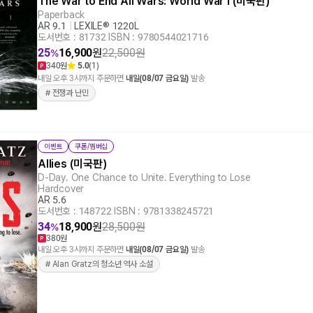
The War to End All Wars: World War I (미국판)
Paperback
AR 9.1
|
LEXILE® 1220L
도서번호 : 81732
|
ISBN : 9780544021716
25
16,900
원
22,500
원
%
340원
5.0
(1)
내일 오후 3시까지 주문하면
내일(08/07 금요일)
발송
# 전쟁과 난민
이벤트
쿠폰/멤버십
Allies (미국판)
D-Day. One Chance to Unite. Everything to Lose
Hardcover
AR 5.6
도서번호 : 148722
|
ISBN : 9781338245721
34
18,900
원
28,500
원
%
380원
내일 오후 3시까지 주문하면
내일(08/07 금요일)
발송
# Alan Gratz의 청소년 역사 소설