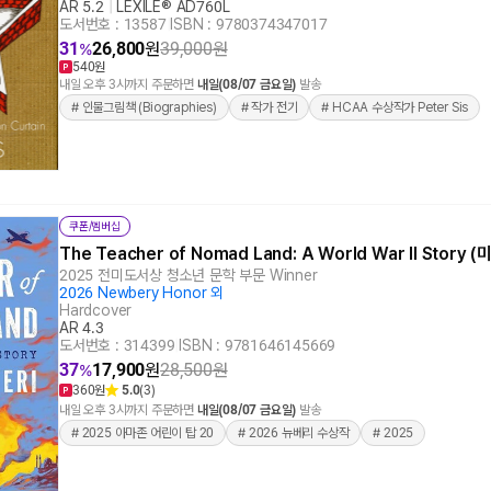
AR 5.2
|
LEXILE® AD760L
도서번호 : 13587
|
ISBN : 9780374347017
31
26,800
원
39,000
원
%
540원
내일 오후 3시까지 주문하면
내일(08/07 금요일)
발송
# 인물그림책 (Biographies)
# 작가 전기
# HCAA 수상작가 Peter Sis
쿠폰/멤버십
The Teacher of Nomad Land: A World War II Story 
2025 전미도서상 청소년 문학 부문 Winner
2026 Newbery Honor 외
Hardcover
AR 4.3
도서번호 : 314399
|
ISBN : 9781646145669
37
17,900
원
28,500
원
%
360원
5.0
(3)
내일 오후 3시까지 주문하면
내일(08/07 금요일)
발송
# 2025 아마존 어린이 탑 20
# 2026 뉴베리 수상작
# 2025