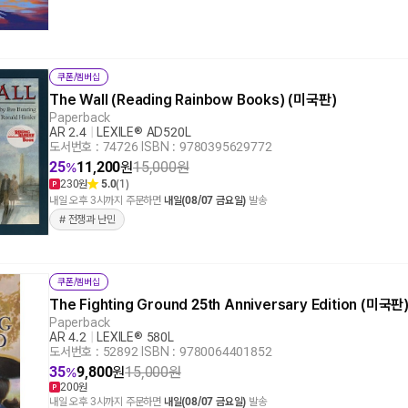
쿠폰/멤버십
The Wall (Reading Rainbow Books) (미국판)
Paperback
AR 2.4
|
LEXILE® AD520L
도서번호 : 74726
|
ISBN : 9780395629772
25
11,200
원
15,000
원
%
230원
5.0
(1)
내일 오후 3시까지 주문하면
내일(08/07 금요일)
발송
# 전쟁과 난민
쿠폰/멤버십
The Fighting Ground 25th Anniversary Edition (미국판
Paperback
AR 4.2
|
LEXILE® 580L
도서번호 : 52892
|
ISBN : 9780064401852
35
9,800
원
15,000
원
%
200원
내일 오후 3시까지 주문하면
내일(08/07 금요일)
발송