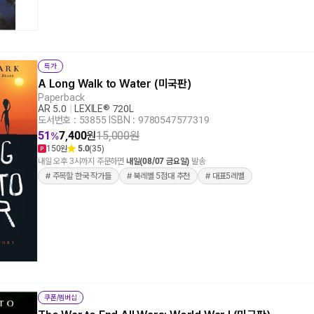
특가
A Long Walk to Water (미국판)
Paperback
AR 5.0
|
LEXILE® 720L
도서번호 : 53855
|
ISBN : 9780547577319
51
7,400
원
15,000
원
%
150원
5.0
(35)
내일 오후 3시까지 주문하면
내일(08/07 금요일)
발송
# 주목할 한국 작가들
# 북레벨 5점대 추천
# 대표5레벨
쿠폰/멤버십