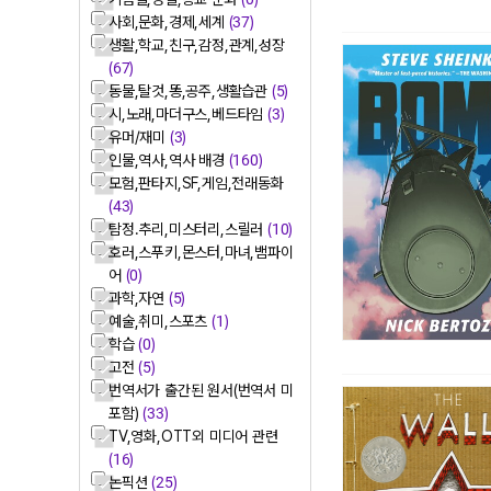
사회,문화,경제,세계
(37)
생활,학교,친구,감정,관계,성장
(67)
동물,탈것,똥,공주,생활습관
(5)
시,노래,마더구스,베드타임
(3)
유머/재미
(3)
인물,역사,역사 배경
(160)
모험,판타지,SF,게임,전래동화
(43)
탐정.추리,미스터리,스릴러
(10)
호러,스푸키,몬스터,마녀,뱀파이
어
(0)
과학,자연
(5)
예술,취미,스포츠
(1)
학습
(0)
고전
(5)
번역서가 출간된 원서(번역서 미
포함)
(33)
TV,영화,OTT외 미디어 관련
(16)
논픽션
(25)