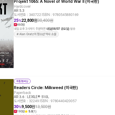
Projekt 1065: A Novel of World War II (미국판)
Hardcover
AR 5.3
도서번호 : 340722
|
ISBN : 9780545880169
25
22,800
원
30,400
원
%
460원
내일 오후 3시까지 주문하면
내일(08/07 금요일)
발송
# Alan Gratz의 청소년 역사 소설
쿠폰/멤버십
Readers Circle: Milkweed (미국판)
Paperback
AR 3.6
|
LEXILE® 510L
도서번호 : 32249
|
ISBN : 9780440420057
30
9,500
원
13,500
원
%
190원
5.0
(1)