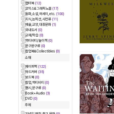
챕터북
(12)
코믹스&그래픽노블
(17)
동화,소설,에세이,etc.
(100)
지식,논픽션,사전류
(11)
예술,교양,대중문화
(1)
국내도서
(0)
교재/학습
(0)
액티비티/놀이책
(0)
문구완구류
(0)
팝업북&Collectibles
(0)
소재
페이퍼백
(122)
하드커버
(35)
보드북
(0)
팝업,액티비티
(0)
팬시,문구류
(0)
Book+Audio
(3)
DVD
(0)
주제
기념일,명절,종교 문화
(0)