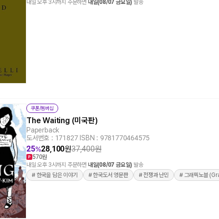
내일 오후 3시까지 주문하면
내일(08/07 금요일)
발송
쿠폰/멤버십
The Waiting (미국판)
Paperback
도서번호 : 171827
|
ISBN : 9781770464575
25
28,100
원
37,400
원
%
570원
내일 오후 3시까지 주문하면
내일(08/07 금요일)
발송
# 한국을 담은 이야기
# 한국도서 영문판
# 전쟁과 난민
# 그래픽노블 (Gra