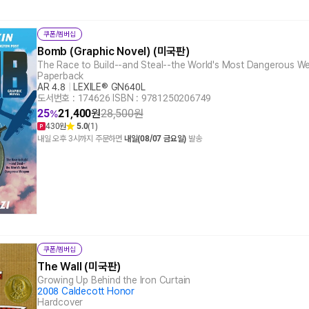
쿠폰/멤버십
Bomb (Graphic Novel) (미국판)
The Race to Build--and Steal--the World's Most Dangerous 
Paperback
AR 4.8
|
LEXILE® GN640L
도서번호 : 174626
|
ISBN : 9781250206749
25
21,400
원
28,500
원
%
430원
5.0
(1)
내일 오후 3시까지 주문하면
내일(08/07 금요일)
발송
쿠폰/멤버십
The Wall (미국판)
Growing Up Behind the Iron Curtain
2008 Caldecott Honor
Hardcover