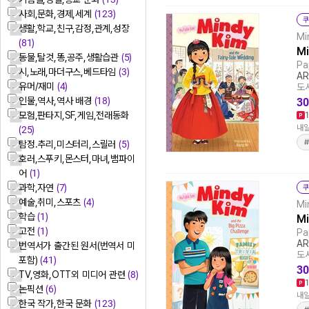
사회,문화,경제,세계
(123)
쿠
생활,학교,친구,감정,관계,성장
Mi
(81)
Mi
동물,탈것,똥,공주,생활습관
(5)
Pa
시,노래,마더구스,베드타임
(3)
AR
유머/재미
(4)
도서
인물,역사,역사 배경
(18)
30
모험,판타지,SF,게임,전래동화
내일
(25)
탐정.추리,미스터리,스릴러
(5)
호러,스푸키,몬스터,마녀,뱀파이
어
(1)
과학,자연
(7)
쿠
예술,취미,스포츠
(4)
Mi
학습
(1)
Mi
고전
(1)
Pa
AR
번역서가 출간된 원서(번역서 미
도서
포함)
(41)
30
TV,영화,OTT외 미디어 관련
(8)
논픽션
(6)
내일
한국 작가,한국 문화
(123)