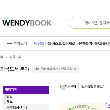
분야보기
냥냥특가
베스트셀러
새로나온책
특가
이벤트
북레
외국도서
외국도서 분야
사회,문화,경제,세계 > 한국 문화
전체선택
일시품절 함께보기
필터검색
낱권
세트
쿠
북레벨(AR지수)