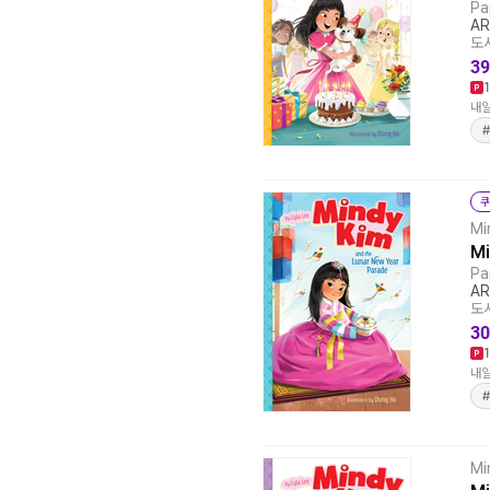
Pa
AR
도서
39
내일
쿠
Mi
Mi
Pa
AR
도서
30
내일
Mi