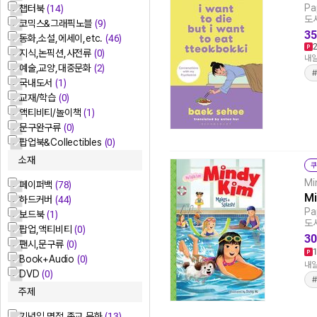
Pa
챕터북
(14)
도서
코믹스&그래픽노블
(9)
35
동화,소설,에세이,etc.
(46)
지식,논픽션,사전류
(0)
내일
예술,교양,대중문화
(2)
국내도서
(1)
교재/학습
(0)
액티비티/놀이책
(1)
문구완구류
(0)
팝업북&Collectibles
(0)
소재
쿠
Mi
페이퍼백
(78)
Mi
하드커버
(44)
Pa
보드북
(1)
도서
팝업,액티비티
(0)
30
팬시,문구류
(0)
Book+Audio
(0)
내일
DVD
(0)
주제
기념일,명절,종교 문화
(13)