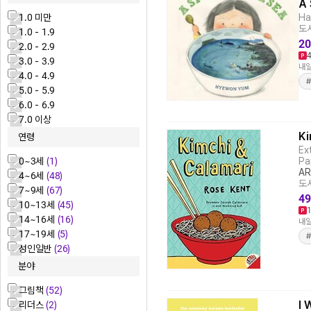
A 
1.0 미만
Ha
도서
1.0 - 1.9
20
2.0 - 2.9
3.0 - 3.9
내일
4.0 - 4.9
5.0 - 5.9
6.0 - 6.9
7.0 이상
Ki
연령
Ex
Pa
0~3세
(1)
AR
4~6세
(48)
도서
7~9세
(67)
49
10~13세
(45)
14~16세
(16)
내일
17~19세
(5)
성인일반
(26)
분야
그림책
(52)
I 
리더스
(2)