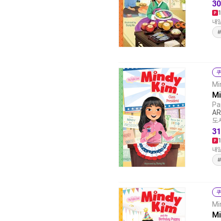
30
내일
쿠
Mi
Mi
Pa
AR
도서
31
내일
쿠
Mi
Mi