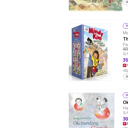
쿠
Mi
Th
Pa
AR
도서
35
내일
쿠
O
Ha
도서
30