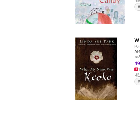
내일
W
Pa
AR
도서
49
내일