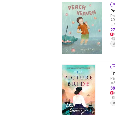
쿠
P
Pa
AR
도서
27
내일
쿠
Th
Pa
도서
38
내일