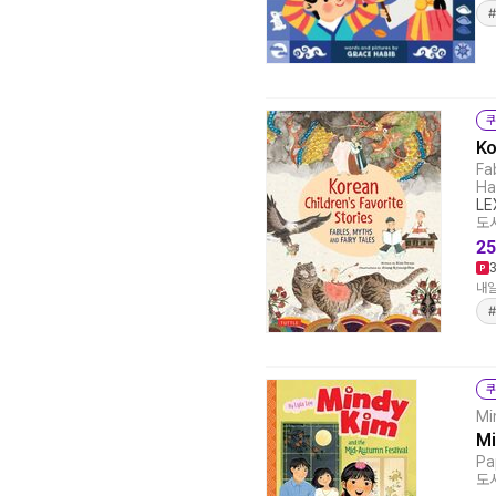
쿠
Ko
Fa
Ha
LE
도서
25
내일
쿠
Mi
Mi
Pa
도서