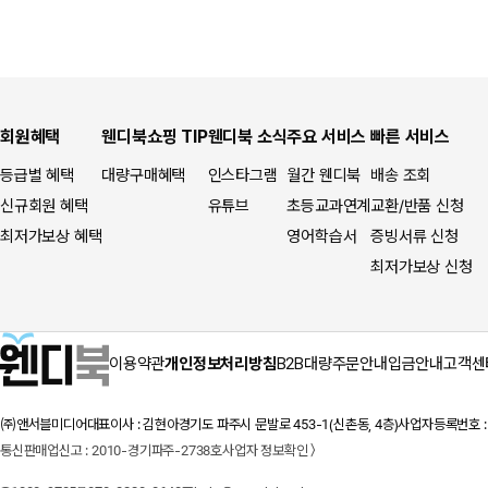
회원혜택
웬디북쇼핑 TIP
웬디북 소식
주요 서비스
빠른 서비스
등급별 혜택
대량구매혜택
인스타그램
월간 웬디북
배송 조회
신규회원 혜택
유튜브
초등교과연계
교환/반품 신청
최저가보상 혜택
영어학습서
증빙서류 신청
최저가보상 신청
이용약관
개인정보처리방침
B2B대량주문안내
입금안내
고객센
㈜앤서블미디어
대표이사 : 김현아
경기도 파주시 문발로 453-1(신촌동, 4층)
사업자등록번호 : 1
통신판매업신고 : 2010-경기파주-2738호
사업자 정보확인 〉