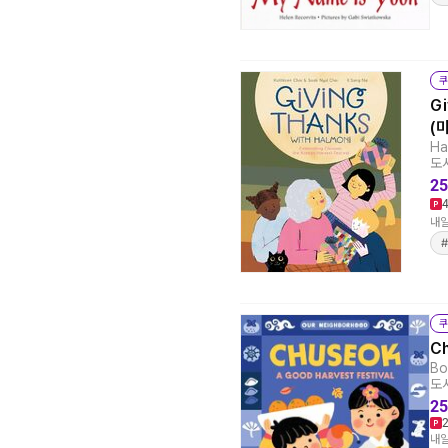
쿠
Gi
(
Ha
도서
25
내일
쿠
Ch
Bo
도서
25
내일