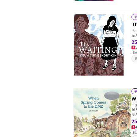
쿠
Th
Pa
도서
25
내일
쿠
Wh
Ha
AR
도서
25
내일