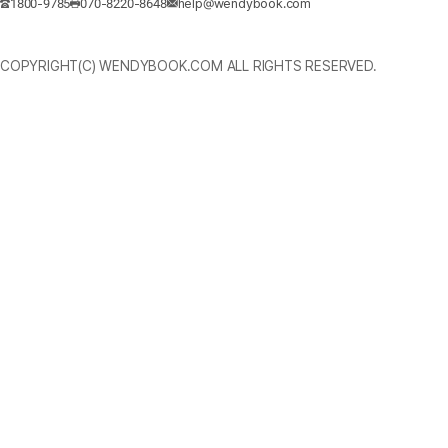
1800-9785
070-8220-8648
help@wendybook.com
COPYRIGHT(C) WENDYBOOK.COM ALL RIGHTS RESERVED.