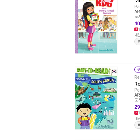
Mi
Pa
AR
도서
40
내일
쿠
Re
Re
Pa
AR
도서
29
내일