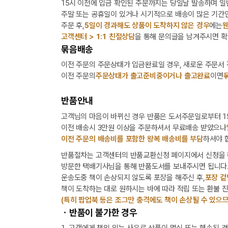
15시 이전에 입금 확인된 주문까지는 당일날 발송하며 일
주말 또는 공휴일이 있거나 시기적으로 배송이 많은 기간인
주문 후,
5일이 경과해도 상품이 도착하지 않은 경우
에는
웬
고객센터 > 1:1 친절상담
을 통해 문의글을 남겨주시면 확
묶음배송
이전 주문의 주문상태가 입금완료일 경우, 새로운 주문서
이전 주문의
주문상태가 출고준비중이거나 출고완료
이면
반품안내
고객님의 마음이 바뀌신 경우 반품은 도서주문일로부터 15
이전 배송시 3만원 이상을 주문하셔서 무료배송 받았으나
이전 주문의 배송비를 포함한 왕복 배송비를 부담
하셔야 
반품절차는 고객센터의 반품교환신청 페이지에서 신청을 
방문한 택배기사님을 통해 반품도서를 보내주시면 됩니다
운송도중 책이 손상되지 않도록 포장을 해주신 후,
포장 겉
책이 도착하는 대로 원하시는 바에 따라 적립 또는 환불 
(특히 팝업북 등은 조그만 충격에도 책이 손상될 수 있으므
ㆍ반품이 불가한 경우