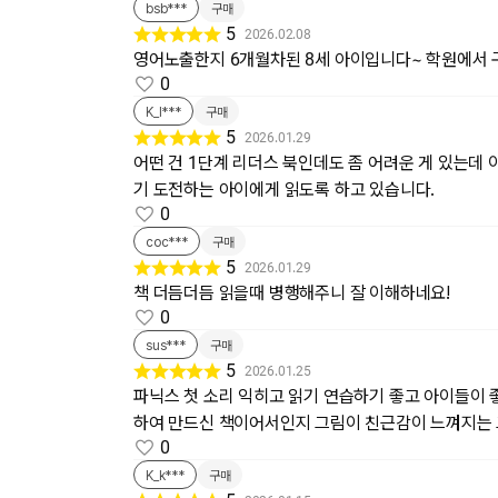
bsb***
구매
5
2026.02.08
영어노출한지 6개월차된 8세 아이입니다~ 학원에서
0
K_I***
구매
5
2026.01.29
어떤 건 1단계 리더스 북인데도 좀 어려운 게 있는데 
기 도전하는 아이에게 읽도록 하고 있습니다.
0
coc***
구매
5
2026.01.29
책 더듬더듬 읽을때 병행해주니 잘 이해하네요!
0
sus***
구매
5
2026.01.25
파닉스 첫 소리 익히고 읽기 연습하기 좋고 아이들이
하여 만드신 책이어서인지 그림이 친근감이 느껴지는
0
K_k***
구매