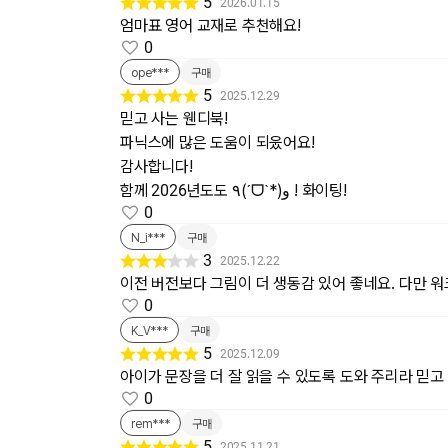
5
2026.01.15
엄마표 영어 교재로 추천해요!
0
ope***
구매
5
2025.12.29
믿고 사는 웬디북!
파닉스에 많은 도움이 되웄어요!
감사합니다!
함께 2026년도도 ٩(ˊᗜˋ*)و ! 화이팅!
0
N_i***
구매
3
2025.12.22
이전 버전보다 그림이 더 생동감 있어 좋네요. 다만 
0
K_V***
구매
5
2025.12.09
아이가 문장을 더 잘 읽을 수 있도록 도와 주리라 믿고
0
rem***
구매
5
2025.11.21