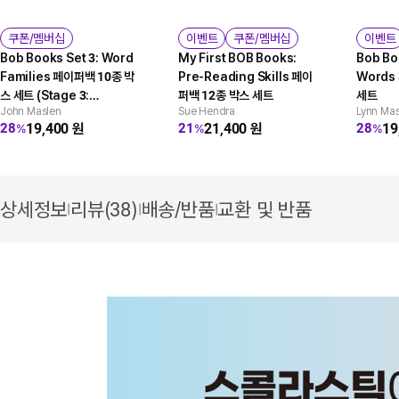
쿠폰/멤버십
이벤트
쿠폰/멤버십
이벤트
Bob Books Set 3: Word
My First BOB Books:
Bob Bo
Families 페이퍼백 10종 박
Pre-Reading Skills 페이
Words
스 세트 (Stage 3:
퍼백 12종 박스 세트
세트
John Maslen
Sue Hendra
Lynn Mas
Developing Reader)
19,400
원
21,400
원
19
28
21
28
%
%
%
상세정보
리뷰(38)
배송/반품
교환 및 반품
|
|
|