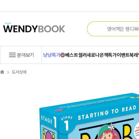
분야보기
냥냥특가
베스트셀러
새로나온책
특가
이벤트
북레
도서상세