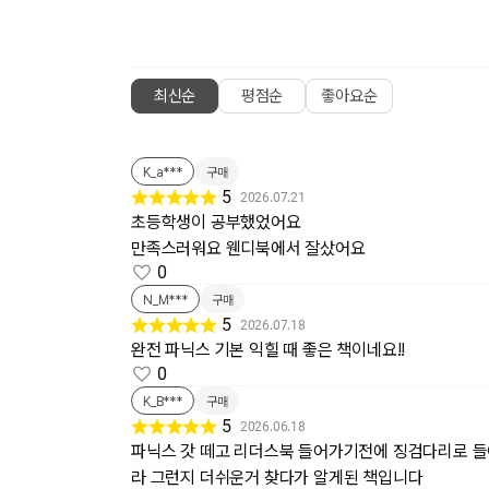
최신순
평점순
좋아요순
K_a***
구매
5
2026.07.21
초등학생이 공부했었어요
만족스러워요 웬디북에서 잘샀어요
0
N_M***
구매
5
2026.07.18
완전 파닉스 기본 익힐 때 좋은 책이네요!!
0
K_B***
구매
5
2026.06.18
파닉스 갓 떼고 리더스북 들어가기전에 징검다리로 들
라 그런지 더쉬운거 찾다가 알게된 책입니다