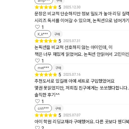
amp***
구매
5
2025.12.30
문장은 비교적 단순하지만 정보 밀도가 높아 리딩 실
시리즈 독서를 이어갈 수 있으며, 논픽션으로 넘어가기
1
K_k***
구매
5
2025.07.31
논픽션을 비교적 선호하지 않는 아이인데, 이
책은 너무 재밌게 읽었어요. 논픽션 안읽어서 고민이신
1
met***
구매
5
2025.07.16
추천도서로 있길래 아예 세트로 구입했었어요
몇권 못읽었지만, 저희집 친구에게는 쏘쏘했다합니다.
솔직한 후기^^
1
cnh***
구매
5
2025.07.07
아이 학원 리딩교재라 구매했어요. 다른 곳보다 웬디
2