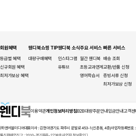
회원혜택
웬디북쇼핑 TIP
웬디북 소식
주요 서비스
빠른 서비스
등급별 혜택
대량구매혜택
인스타그램
월간 웬디북
배송 조회
신규회원 혜택
유튜브
초등교과연계
교환/반품 신청
최저가보상 혜택
영어학습서
증빙서류 신청
최저가보상 신청
이용약관
개인정보처리방침
B2B대량주문안내
입금안내
고객센
㈜앤서블미디어
대표이사 : 김현아
경기도 파주시 문발로 453-1(신촌동, 4층)
사업자등록번호 : 1
통신판매업신고 : 2010-경기파주-2738호
사업자 정보확인 〉