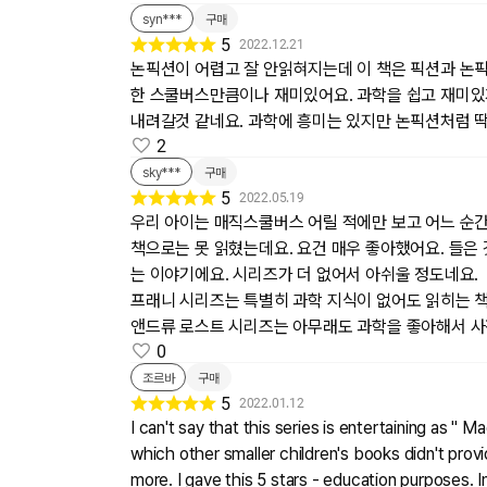
syn***
구매
5
2022.12.21
논픽션이 어렵고 잘 안읽혀지는데 이 책은 픽션과 논픽
한 스쿨버스만큼이나 재미있어요. 과학을 쉽고 재미있게
내려갈것 같네요. 과학에 흥미는 있지만 논픽션처럼 
2
sky***
구매
5
2022.05.19
우리 아이는 매직스쿨버스 어릴 적에만 보고 어느 순
책으로는 못 읽혔는데요. 요건 매우 좋아했어요. 들은
는 이야기에요. 시리즈가 더 없어서 아쉬울 정도네요.
프래니 시리즈는 특별히 과학 지식이 없어도 읽히는 
앤드류 로스트 시리즈는 아무래도 과학을 좋아해서 사전
0
조르바
구매
5
2022.01.12
I can't say that this series is entertaining as
which other smaller children's books didn't pro
more. I gave this 5 stars - education purposes. In