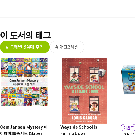
이 도서의 태그
# 북레벨 3점대 추천
# 대표3레벨
Cam Jansen Mystery 페
Wayside School Is
이벤트
이퍼백 36종 세트 (Super
Falling Down
The Dr