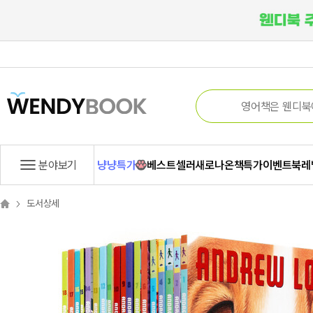
분야보기
냥냥특가
베스트셀러
새로나온책
특가
이벤트
북레
도서상세