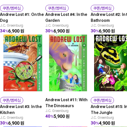
쿠폰/멤버십
쿠폰/멤버십
쿠폰/멤버십
Andrew Lost #1: On the
Andrew Lost #4: In the
Andrew Lost #2: In 
Dog
Garden
Bathroom
J.C. Greenburg
J.C. Greenburg
J.C. Greenburg
6,900
원
6,900
원
6,900
원
34
30
30
%
%
%
Andrew Lost #11: With
쿠폰/멤버십
쿠폰/멤버십
The Dinosaurs
Andrew Lost #3: In the
Andrew Lost #15: I
J.C. Greenburg
Kitchen
The Jungle
5,900
원
40
%
J.C. Greenburg
J.C. Greenburg
6,900
원
4,900
원
30
30
%
%