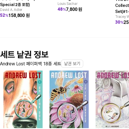
Louis Sachar
Special 2종 포함)
Collec
7,800
원
48
%
David A. Adler
Set(#1~
158,800
원
52
%
Tracey W
StoryP
25
30
%
원)+Wor
Branch
세트 낱권 정보
Andrew Lost 페이퍼백 18종 세트
낱권 보기