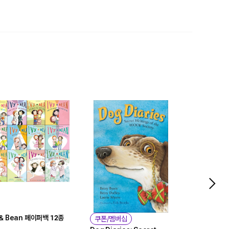
 & Bean 페이퍼백 12종
There's a 
쿠폰/멤버십
Girls' Bat