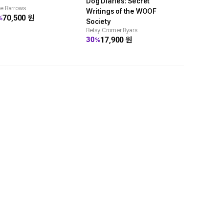
Dog Diaries: Secret
e Barrows
Louis Sachar
Writings of the WOOF
70,500
원
7,20
47
%
%
Society
Betsy Cromer Byars
17,900
원
30
%