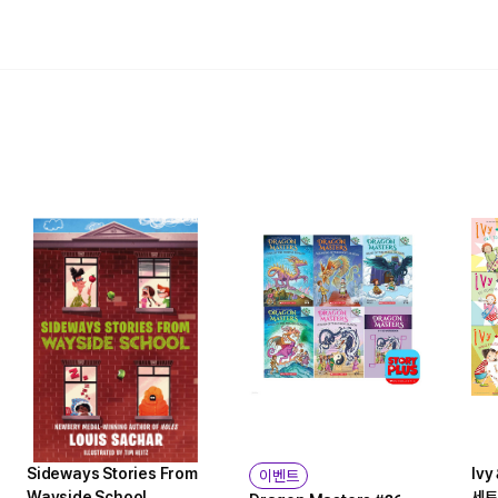
Sideways Stories From
Ivy
이벤트
Wayside School
세트