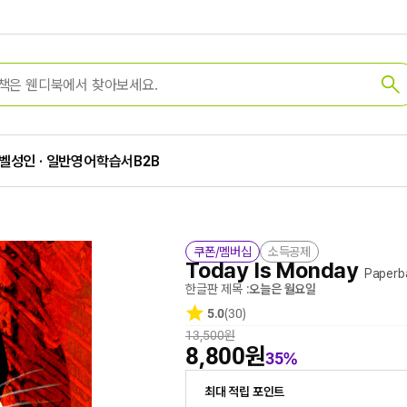
벨
성인 · 일반
영어학습서
B2B
쿠폰/멤버십
소득공제
Today Is Monday
Paperb
한글판 제목 :
오늘은 월요일
5.0
(30)
13,500원
8,800원
35%
최대 적립 포인트