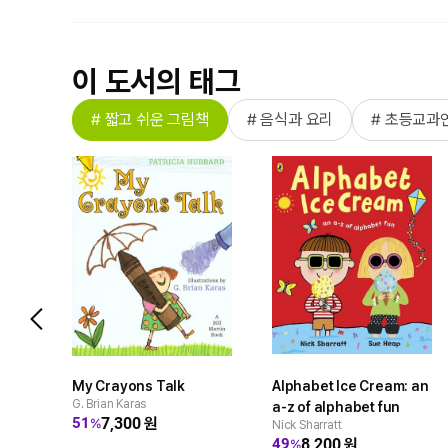
이 도서의 태그
# 짧고 쉬운 그림책
# 음식과 요리
# 초등교과
My Crayons Talk
Alphabet Ice Cream: an
G. Brian Karas
a-z of alphabet fun
7,300
원
51
%
Nick Sharratt
8,200
원
49
%