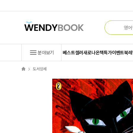
분야보기
베스트셀러
새로나온책
특가
이벤트
북레
도서상세