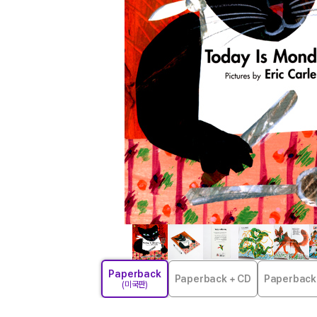
Paperback
Paperback + CD
Paperbac
(미국판)