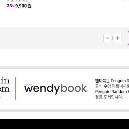
Nick Sharratt
9,900
원
35
%
1