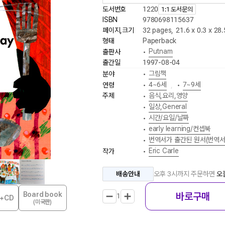
도서번호
1220
1:1 도서문의
ISBN
9780698115637
페이지,크기
32 pages
,
21.6 x 0.3 x 28
형태
Paperback
Putnam
출판사
•
출간일
1997-08-04
그림책
분야
•
4~6세
7~9세
연령
•
,
•
주제
음식,요리,영양
•
일상,General
•
시간/요일/날짜
•
early learning/컨셉북
•
번역서가 출간된 원서(번역서
•
Eric Carle
작가
•
배송안내
오후 3시까지 주문하면
오
바로구매
Board book
1
k+CD
(미국판)