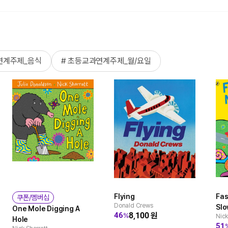
연계주제_음식
# 초등교과연계주제_월/요일
Flying
Fas
쿠폰/멤버십
Donald Crews
Slo
One Mole Digging A
8,100
원
46
%
Nick
Hole
51