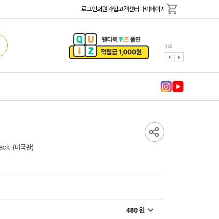
로그인
회원가입
고객센터
마이페이지
1
/
2
ack
(미국판)
480 원