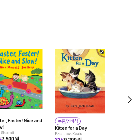
ter, Faster! Nice and
쿠폰/멤버십
쿠폰/멤버
w!
Kitten for a Day
It's Okay T
 Sharratt
Ezra Jack Keats
Different
7,500
원
%
9,200
원
32
%