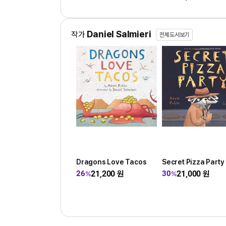
Daniel Salmieri
작가
전체도서보기
Dragons Love Tacos
Secret Pizza Party
21,200
원
21,000
원
26
30
%
%