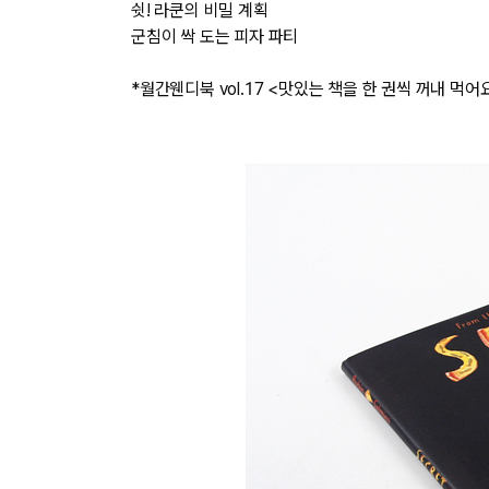
쉿! 라쿤의 비밀 계획
군침이 싹 도는 피자 파티
*월간웬디북 vol.17 <맛있는 책을 한 권씩 꺼내 먹어요>