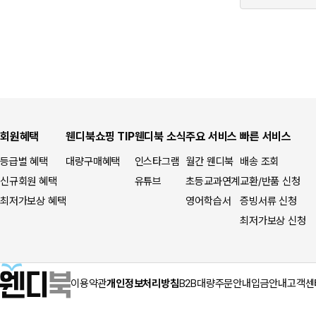
회원혜택
웬디북쇼핑 TIP
웬디북 소식
주요 서비스
빠른 서비스
등급별 혜택
대량구매혜택
인스타그램
월간 웬디북
배송 조회
신규회원 혜택
유튜브
초등교과연계
교환/반품 신청
최저가보상 혜택
영어학습서
증빙서류 신청
최저가보상 신청
이용약관
개인정보처리방침
B2B대량주문안내
입금안내
고객센