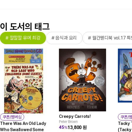
이 도서의 태그
# 깔깔깔 유머 최강
# 음식과 요리
# 월간웬디북 vol.17 
Creepy Carrots!
쿠폰/멤버십
쿠폰/
Peter Brown
There Was An Old Lady
Tacky 
13,800
원
45
%
Who Swallowed Some
(Tacky