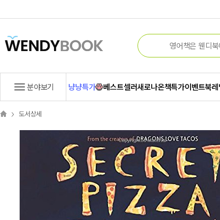
분야보기
냥냥특가
베스트셀러
새로나온책
특가
이벤트
북레
도서상세