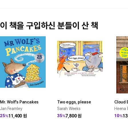
이 책을 구입하신 분들이 산 책
Mr. Wolf's Pancakes
Two eggs, please
Cloud 
Jan Fearnley
Sarah Weeks
Heena 
11,400
원
7,800
원
13
25
35
10
%
%
%