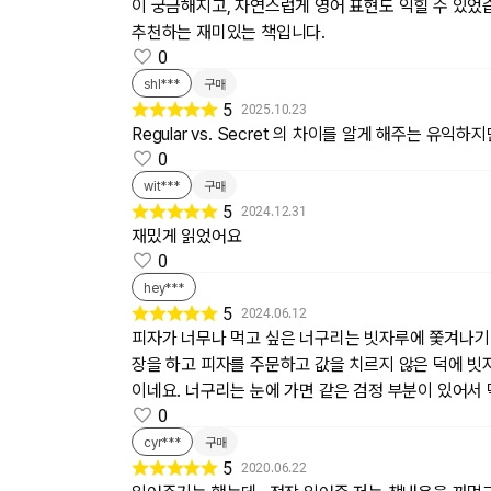
이 궁금해지고, 자연스럽게 영어 표현도 익힐 수 있었
추천하는 재미있는 책입니다.
0
shl***
구매
5
2025.10.23
Regular vs. Secret 의 차이를 알게 해주는
0
wit***
구매
5
2024.12.31
재밌게 읽었어요
0
hey***
5
2024.06.12
피자가 너무나 먹고 싶은 너구리는 빗자루에 쫓겨나기
장을 하고 피자를 주문하고 값을 치르지 않은 덕에 빗
이네요. 너구리는 눈에 가면 같은 검정 부분이 있어서
0
cyr***
구매
5
2020.06.22