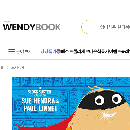
분야보기
냥냥특가
베스트셀러
새로나온책
특가
이벤트
북레
도서상세