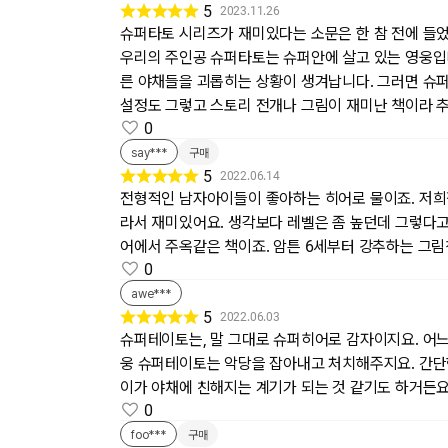
5
2023.11.26
슈퍼타토 시리즈가 재미있다는 소문은 한 참 전에 들었
우리의 주인공 슈퍼타토는 슈퍼안에 살고 있는 영웅입니
른 야채들을 괴롭히는 상황이 생겨납니다. 그러면 슈퍼
설정도 그렇고 스토리 전개나 그림이 재미난 책이라 추
0
say***
구매
5
2022.06.14
전형적인 남자아이들이 좋아하는 히어로 물이죠. 저희
라서 재미있어요. 생각보다 레벨은 좀 높던데 그렇다고
어에서 주옥같은 책이죠. 암튼 6세부터 강추하는 그
0
awe***
5
2022.06.03
슈퍼테이토는, 말 그대로 슈퍼히어로 감자이지요. 어
웅 슈퍼테이토는 악당을 잡아내고 처치해주지요. 간단한
이가 야채에 친해지는 계기가 되는 것 같기도 하거든요
0
foo***
구매