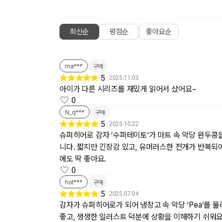
최신순
평점순
좋아요순
rna***
구매
5
2025.11.03
아이가 다른 시리즈를 재밌게 읽어서 샀어요~
0
N_q***
구매
5
2025.10.22
슈퍼히어로 감자 ‘수퍼테이토’가 마트 속 악당 완두콩
니다. 짧지만 긴장감 있고, 유머러스한 전개가 반복되어
에도 딱 좋아요.
0
hot***
구매
5
2025.07.04
감자가 슈퍼히어로가 되어 냉장고 속 악당 ‘Pea’를
좋고, 생생한 일러스트 덕분에 상황을 이해하기 쉬워요