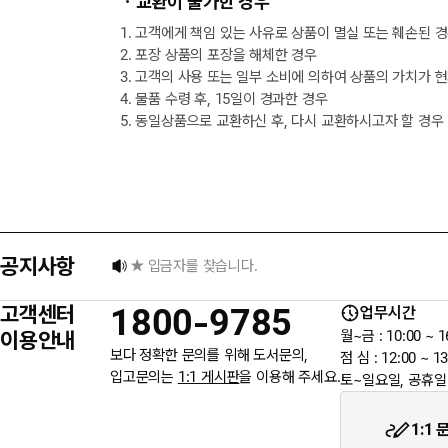
ㆍ교환이 불가한 경우
1. 고객에게 책임 있는 사유로 상품이 멸실 또는 훼손된 
2. 포장 상품의 포장을 해체한 경우
3. 고객의 사용 또는 일부 소비에 의하여 상품의 가치가 
4. 물품 수령 후, 15일이 경과한 경우
5. 동일상품으로 교환하신 후, 다시 교환하시고자 할 경우
택배 없는 날 배송 업무 안내
[8월] 무이자 할부행사 안내
공지사항
★ 입금자를 찾습니다.
고객센터
1800-9785
업무시간
6월 3일 지방선거일 휴무 안내
이용안내
월~금 : 10:00 ~ 1
보다 정확한 문의를 위해 도서문의,
점 심 : 12:00 ~ 13
입고문의는
1:1 게시판
을 이용해 주세요.
토~일요일, 공휴일
★입금자를 찾습니다.
1:1