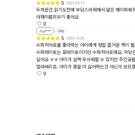
5
2022.05.12
두꺼운건 읽기도전에 부담스러워해서 얇은 페이퍼북
야채이름외우기 좋아요
0
myr***
구매
5
2020.10.26
수퍼히어로를 좋아하는 아이에게 정말 즐거운 책이 될 
수퍼테이토는 포테이토이지만 수퍼히어로예요. 악당은 
싶어요 ㅎㅎ 아이가 살짝 무서워할 수 있지만 주인공들
얼려버리죠. 아이가 콩을 더 싫어하는건 아닌가 모르
0