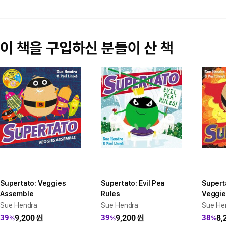
이 책을 구입하신 분들이 산 책
Supertato: Veggies
Supertato: Evil Pea
Supert
Assemble
Rules
Veggie
Sue Hendra
Sue Hendra
Sue He
9,200
원
9,200
원
8,
39
39
38
%
%
%