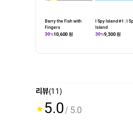
Barry the Fish with
I Spy Island #1 : I S
Fingers
Island
10,600
원
9,300
원
30
30
%
%
리뷰
(11)
5.0
/ 5.0