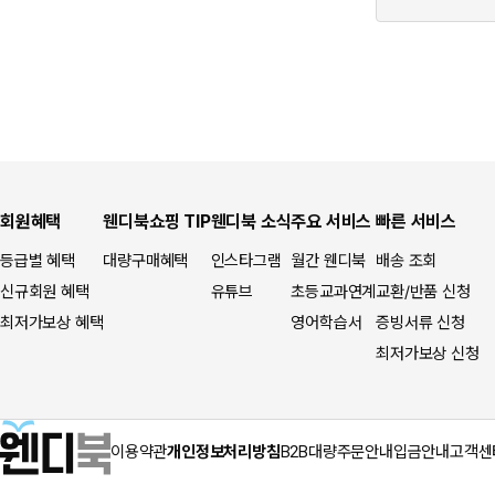
회원혜택
웬디북쇼핑 TIP
웬디북 소식
주요 서비스
빠른 서비스
등급별 혜택
대량구매혜택
인스타그램
월간 웬디북
배송 조회
신규회원 혜택
유튜브
초등교과연계
교환/반품 신청
최저가보상 혜택
영어학습서
증빙서류 신청
최저가보상 신청
이용약관
개인정보처리방침
B2B대량주문안내
입금안내
고객센