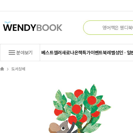
분야보기
베스트셀러
새로나온책
특가
이벤트
북레벨
성인 · 일
도서상세