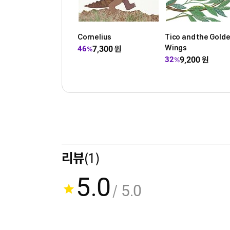
Cornelius
Tico and the Gold
Wings
7,300
원
46
%
9,200
원
32
%
리뷰
(1)
5.0
/ 5.0