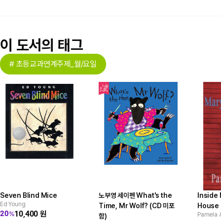
이 도서의 태그
# 초등교과연계주제_월/요일
Seven Blind Mice
노부영 세이펜 What's the
Inside 
Ed Young
Time, Mr Wolf? (CD 미포
House
10,400
원
20
%
Pamela A
함)