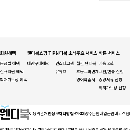
회원혜택
웬디북쇼핑 TIP
웬디북 소식
주요 서비스
빠른 서비스
등급별 혜택
대량구매혜택
인스타그램
월간 웬디북
배송 조회
신규회원 혜택
유튜브
초등교과연계
교환/반품 신청
최저가보상 혜택
영어학습서
증빙서류 신청
최저가보상 신청
이용약관
개인정보처리방침
B2B대량주문안내
입금안내
고객센
㈜앤서블미디어
대표이사 : 김현아
경기도 파주시 문발로 453-1(신촌동, 4층)
사업자등록번호 : 1