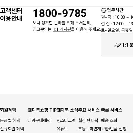
고객센터
1800-9785
업무시간
6월 3일 지방선거일 휴무 안내
이용안내
월~금 : 10:00 ~ 1
보다 정확한 문의를 위해 도서문의,
점 심 : 12:00 ~ 13
입고문의는
1:1 게시판
을 이용해 주세요.
토~일요일, 공휴일
★입금자를 찾습니다.
1:1
회원혜택
웬디북쇼핑 TIP
웬디북 소식
주요 서비스
빠른 서비스
등급별 혜택
대량구매혜택
인스타그램
월간 웬디북
배송 조회
신규회원 혜택
유튜브
초등교과연계
교환/반품 신청