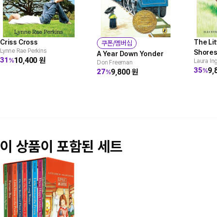
Criss Cross
The Lit
쿠폰/멤버십
Lynne Rae Perkins
Shores 
A Year Down Yonder
10,400
원
31
%
Laura Ing
Don Freeman
9,
35
%
9,800
원
27
%
이 상품이 포함된 세트