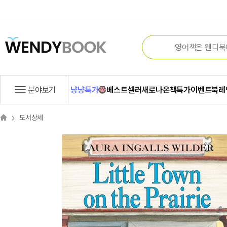
분야보기
냥냥특가
베스트셀러
새로나온책
특가
이벤트
북레
도서상세