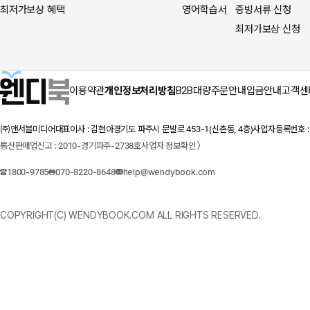
최저가보상 혜택
영어학습서
증빙서류 신청
최저가보상 신청
이용약관
개인정보처리방침
B2B대량주문안내
입금안내
고객센
㈜앤서블미디어
대표이사 : 김현아
경기도 파주시 문발로 453-1(신촌동, 4층)
사업자등록번호 : 1
통신판매업신고 : 2010-경기파주-2738호
사업자 정보확인 〉
1800-9785
070-8220-8648
help@wendybook.com
COPYRIGHT(C) WENDYBOOK.COM ALL RIGHTS RESERVED.