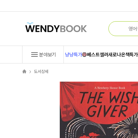
분야보기
냥냥특가
베스트셀러
새로나온책
특
도서상세