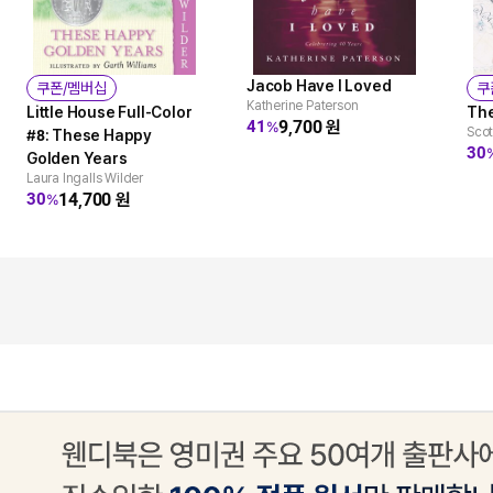
Jacob Have I Loved
쿠폰/멤버십
쿠
Katherine Paterson
Little House Full-Color
The
9,700
원
41
%
Scot
#8: These Happy
30
Golden Years
Laura Ingalls Wilder
14,700
원
30
%