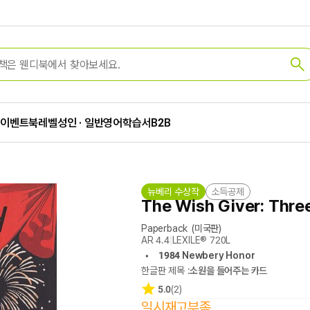
가
이벤트
북레벨
성인 · 일반
영어학습서
B2B
뉴베리 수상작
소득공제
The Wish Giver: Thre
Paperback
(미국판)
AR 4.4
|
LEXILE® 720L
1984 Newbery Honor
한글판 제목 :
소원을 들어주는 카드
5.0
(2)
일시재고부족