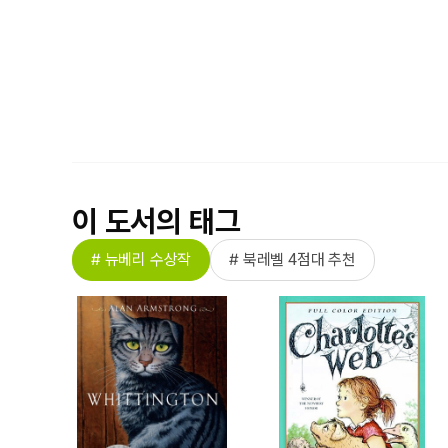
이 도서의 태그
# 뉴베리 수상작
# 북레벨 4점대 추천