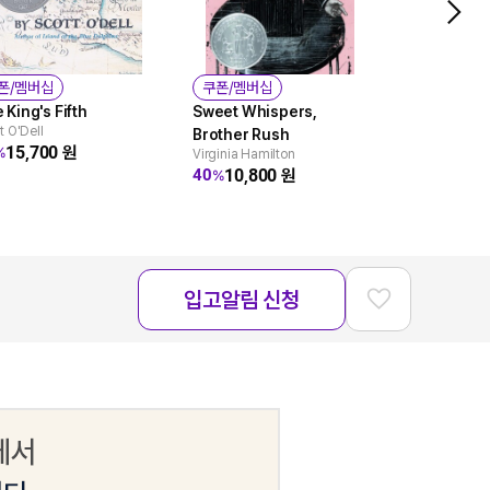
폰/멤버십
쿠폰/멤버십
쿠폰/멤버
 King's Fifth
Sweet Whispers,
Little Hous
t O'Dell
Brother Rush
#5: By the
15,700
원
%
Virginia Hamilton
Silver Lak
10,800
원
40
%
Laura Ingalls
11,0
27
%
입고알림 신청