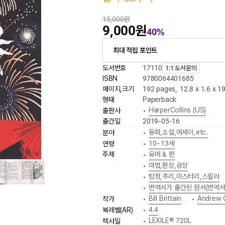
15,000원
9,000원
40%
최대 적립 포인트
도서번호
17110
1:1 도서문의
ISBN
9780064401685
페이지,크기
192 pages
,
12.8 x 1.6 x 1
형태
Paperback
HarperCollins (US)
출판사
•
출간일
2019-05-16
동화,소설,에세이,etc.
분야
•
10~13세
연령
•
주제
유머 & 펀
•
마법,환상,공상
•
탐정,추리,미스터리,스릴러
•
번역서가 출간된 원서(번역서
•
Bill Brittain
Andrew 
작가
•
,
•
4.4
북레벨(AR)
•
LEXILE® 720L
렉사일
•