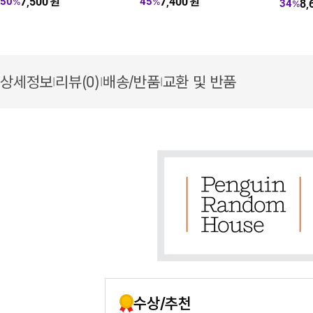
7,500
원
7,400
원
50
45
%
%
8,
34
%
상세정보
리뷰(0)
배송/반품
교환 및 반품
|
|
|
수상/추천