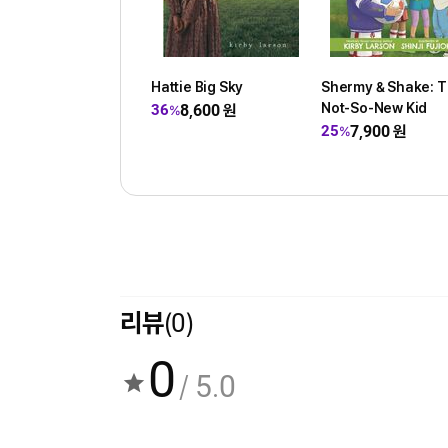
Hattie Big Sky
Shermy & Shake: 
Not-So-New Kid
8,600
원
36
%
7,900
원
25
%
리뷰
(0)
0
/ 5.0