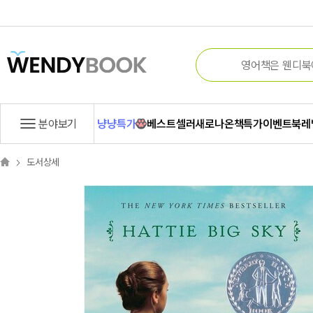
분야보기
냥냥특가
베스트셀러
새로나온책
특가
이벤트
북레
도서상세