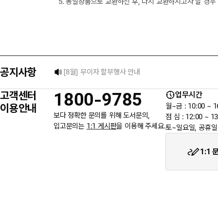
5. 동일상품으로 교환하신 후, 다시 교환하시고자 할 경우
택배 없는 날 배송 업무 안내
[8월] 무이자 할부행사 안내
공지사항
★ 입금자를 찾습니다.
고객센터
1800-9785
업무시간
6월 3일 지방선거일 휴무 안내
이용안내
월~금 : 10:00 ~ 1
보다 정확한 문의를 위해 도서문의,
점 심 : 12:00 ~ 13
입고문의는
1:1 게시판
을 이용해 주세요.
토~일요일, 공휴일
★입금자를 찾습니다.
1:1