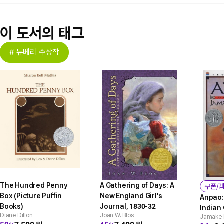
이 도서의 태그
# 뉴베리 수상작
The Hundred Penny
A Gathering of Days: A
쿠폰/
Box (Picture Puffin
New England Girl's
Anpao:
Books)
Journal, 1830-32
Indian
Diane Dillon
Joan W. Blos
Jamake 