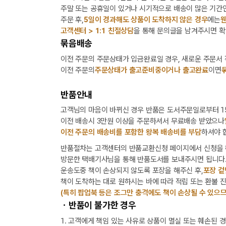
주말 또는 공휴일이 있거나 시기적으로 배송이 많은 기간인
주문 후,
5일이 경과해도 상품이 도착하지 않은 경우
에는
웬
고객센터 > 1:1 친절상담
을 통해 문의글을 남겨주시면 확
묶음배송
이전 주문의 주문상태가 입금완료일 경우, 새로운 주문서
이전 주문의
주문상태가 출고준비중이거나 출고완료
이면
반품안내
고객님의 마음이 바뀌신 경우 반품은 도서주문일로부터 15
이전 배송시 3만원 이상을 주문하셔서 무료배송 받았으나
이전 주문의 배송비를 포함한 왕복 배송비를 부담
하셔야 
반품절차는 고객센터의 반품교환신청 페이지에서 신청을 
방문한 택배기사님을 통해 반품도서를 보내주시면 됩니다
운송도중 책이 손상되지 않도록 포장을 해주신 후,
포장 겉
책이 도착하는 대로 원하시는 바에 따라 적립 또는 환불 
(특히 팝업북 등은 조그만 충격에도 책이 손상될 수 있으므
ㆍ반품이 불가한 경우
1. 고객에게 책임 있는 사유로 상품이 멸실 또는 훼손된 