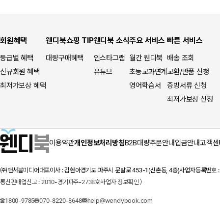
회원혜택
웬디북쇼핑 TIP
웬디북 소식
주요 서비스
빠른 서비스
등급별 혜택
대량구매혜택
인스타그램
월간 웬디북
배송 조회
신규회원 혜택
유튜브
초등교과연계
교환/반품 신청
최저가보상 혜택
영어학습서
증빙서류 신청
최저가보상 신청
이용약관
개인정보처리방침
B2B대량주문안내
입금안내
고객센
㈜앤서블미디어
대표이사 : 김현아
경기도 파주시 문발로 453-1(신촌동, 4층)
사업자등록번호 : 1
통신판매업신고 : 2010-경기파주-2738호
사업자 정보확인 〉
1800-9785
070-8220-8648
help@wendybook.com