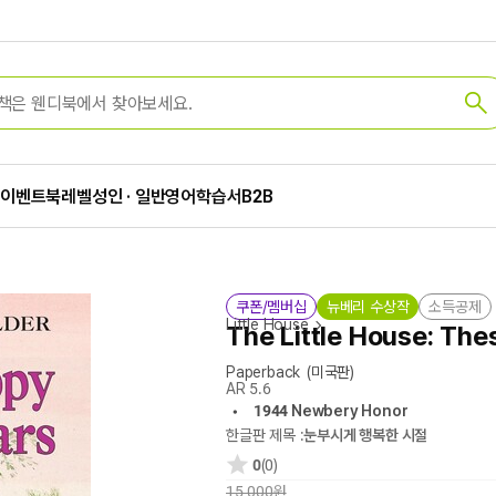
가
이벤트
북레벨
성인 · 일반
영어학습서
B2B
쿠폰/멤버십
뉴베리 수상작
소득공제
Little House
The Little House: Th
Paperback
(미국판)
AR 5.6
1944 Newbery Honor
한글판 제목 :
눈부시게 행복한 시절
0
(0)
15,000원