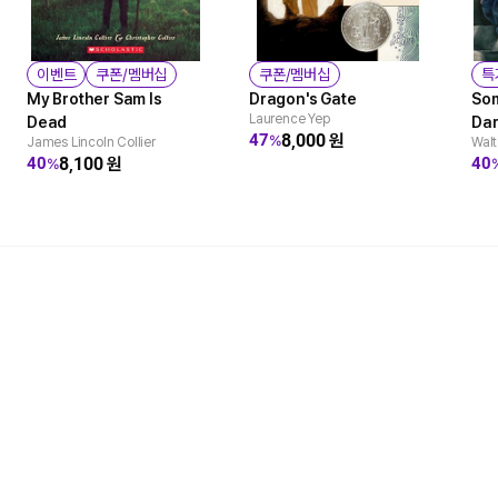
이벤트
쿠폰/멤버십
쿠폰/멤버십
특
My Brother Sam Is
Dragon's Gate
Som
Laurence Yep
Dead
Da
8,000
원
47
%
James Lincoln Collier
Walt
8,100
원
40
40
%