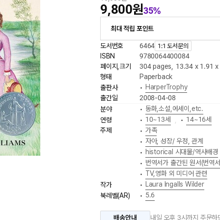
9,800원
35%
최대 적립 포인트
도서번호
6464
1:1 도서문의
ISBN
9780064400084
페이지,크기
304 pages
,
13.34 x 1.91 
형태
Paperback
HarperTrophy
출판사
•
출간일
2008-04-08
동화,소설,에세이,etc.
분야
•
10~13세
14~16세
연령
•
,
•
주제
가족
•
자아, 성장/ 우정, 관계
•
historical 시대물/역사배경
•
번역서가 출간된 원서(번역서
•
TV,영화 외 미디어 관련
•
Laura Ingalls Wilder
작가
•
5.6
북레벨(AR)
•
배송안내
내일 오후 3시까지 주문