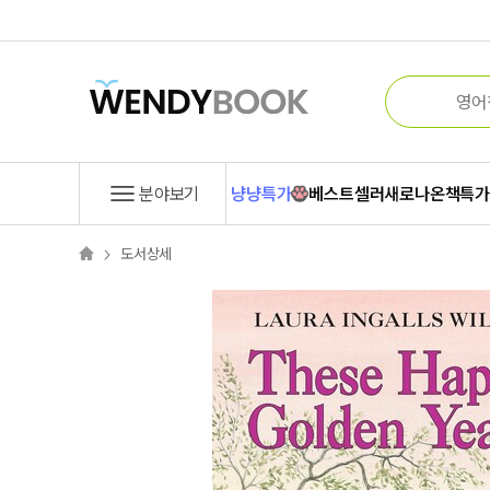
분야보기
냥냥특가
베스트셀러
새로나온책
특
도서상세