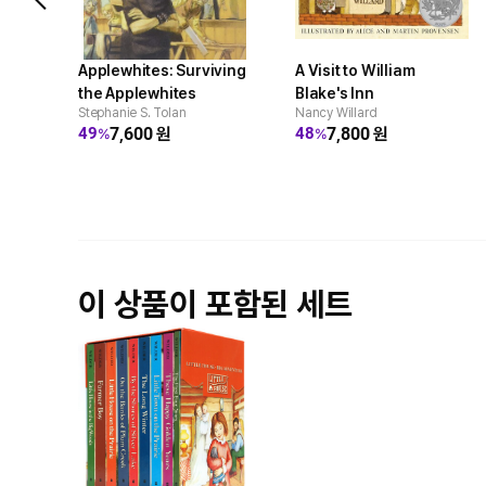
Applewhites: Surviving
A Visit to William
the Applewhites
Blake's Inn
Stephanie S. Tolan
Nancy Willard
7,600
원
7,800
원
49
48
%
%
이 상품이 포함된 세트