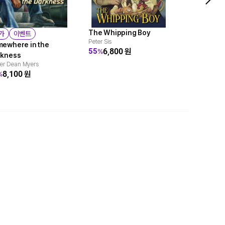
The Whipping Boy
가
이벤트
쿠폰/멤버
Peter Sis
ewhere in the
Little Hous
6,800
원
55
%
rkness
#5: By the
er Dean Myers
Silver Lak
8,100
원
%
Laura Ingalls
11,0
27
%