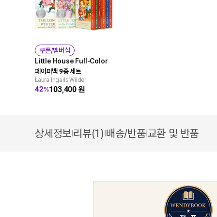
쿠폰/멤버십
Little House Full-Color
페이퍼백 9종 세트
Laura Ingalls Wilder
103,400
원
42
%
상세정보
리뷰(1)
배송/반품
교환 및 반품
|
|
|