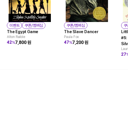
이벤트
쿠폰/멤버십
쿠폰/멤버십
쿠
The Egypt Game
The Slave Dancer
Lit
Alton Raible
Paula Fox
#5:
7,800
원
7,200
원
42
47
%
%
Sil
Laur
27