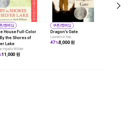
Hattie Big
폰/멤버십
쿠폰/멤버십
Kirby Larson
tle House Full-Color
Dragon's Gate
8,60
36
%
Laurence Yep
 By the Shores of
8,000
원
47
%
ver Lake
a Ingalls Wilder
11,000
원
%