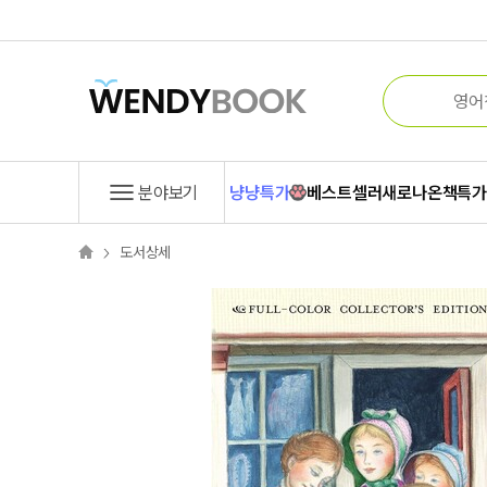
분야보기
냥냥특가
베스트셀러
새로나온책
특
도서상세