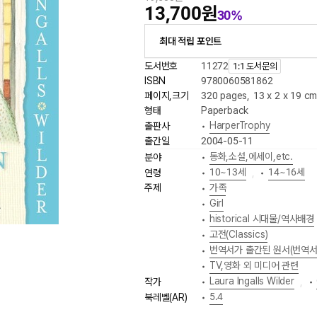
13,700원
30%
최대 적립 포인트
도서번호
11272
1:1 도서문의
ISBN
9780060581862
페이지,크기
320 pages
,
13 x 2 x 19 c
형태
Paperback
HarperTrophy
출판사
•
출간일
2004-05-11
동화,소설,에세이,etc.
분야
•
10~13세
14~16세
연령
•
,
•
주제
가족
•
Girl
•
historical 시대물/역사배경
•
고전(Classics)
•
번역서가 출간된 원서(번역서
•
TV,영화 외 미디어 관련
•
Laura Ingalls Wilder
작가
•
,
•
5.4
북레벨(AR)
•