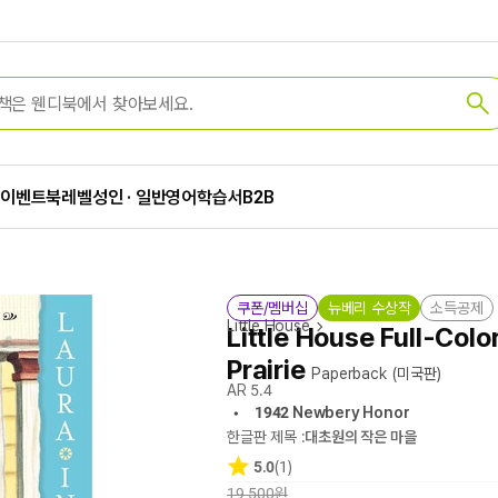
가
이벤트
북레벨
성인 · 일반
영어학습서
B2B
쿠폰/멤버십
뉴베리 수상작
소득공제
Little House
Little House Full-Colo
Prairie
Paperback
(미국판)
AR 5.4
1942 Newbery Honor
한글판 제목 :
대초원의 작은 마을
5.0
(1)
19,500원