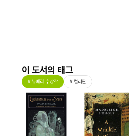
이 도서의 태그
# 뉴베리 수상작
# 컬러판