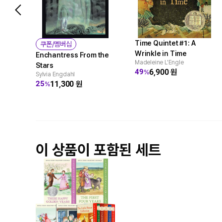
Time Quintet #1: A
쿠폰/멤버십
Wrinkle in Time
Enchantress From the
Madeleine L'Engle
Stars
6,900
원
49
%
Sylvia Engdahl
11,300
원
25
%
이 상품이 포함된 세트