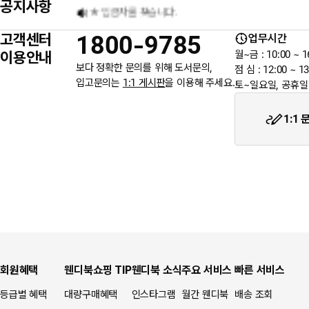
공지사항
★ 입금자를 찾습니다.
고객센터
1800-9785
업무시간
6월 3일 지방선거일 휴무 안내
이용안내
월~금 : 10:00 ~ 1
보다 정확한 문의를 위해 도서문의,
점 심 : 12:00 ~ 13
입고문의는
1:1 게시판
을 이용해 주세요.
토~일요일, 공휴일
★입금자를 찾습니다.
1:1
회원혜택
웬디북쇼핑 TIP
웬디북 소식
주요 서비스
빠른 서비스
등급별 혜택
대량구매혜택
인스타그램
월간 웬디북
배송 조회