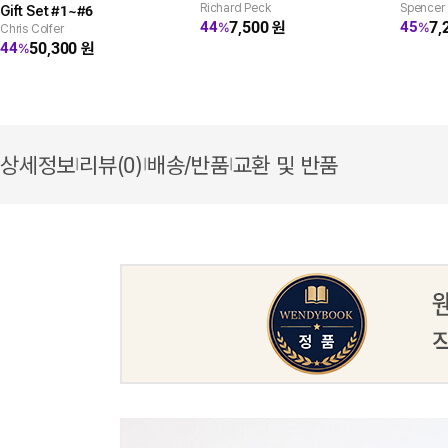
Richard Peck
Spencer
Gift Set #1~#6
7,500
원
7,
44
45
%
%
Chris Colfer
50,300
원
44
%
상세정보
리뷰(0)
배송/반품
교환 및 반품
|
|
|