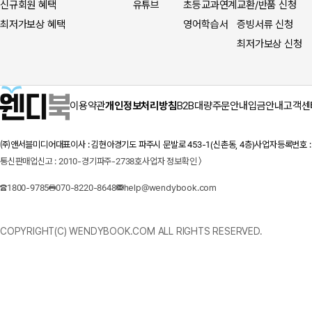
신규회원 혜택
유튜브
초등교과연계
교환/반품 신청
최저가보상 혜택
영어학습서
증빙서류 신청
최저가보상 신청
이용약관
개인정보처리방침
B2B대량주문안내
입금안내
고객센
㈜앤서블미디어
대표이사 : 김현아
경기도 파주시 문발로 453-1(신촌동, 4층)
사업자등록번호 : 1
통신판매업신고 : 2010-경기파주-2738호
사업자 정보확인 〉
1800-9785
070-8220-8648
help@wendybook.com
COPYRIGHT(C) WENDYBOOK.COM ALL RIGHTS RESERVED.