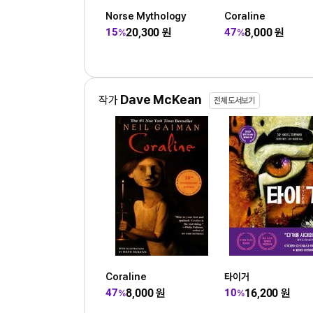
Norse Mythology
Coraline
20,300
원
8,000
원
15
47
%
%
Dave McKean
작가
전체도서보기
Coraline
타이거
8,000
원
16,200
원
47
10
%
%