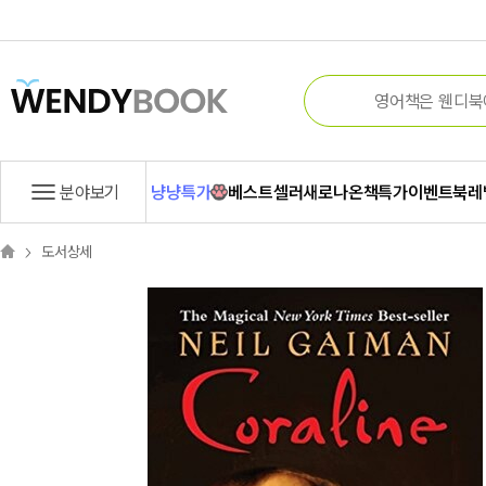
분야보기
냥냥특가
베스트셀러
새로나온책
특가
이벤트
북레
도서상세