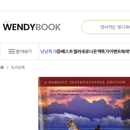
분야보기
냥냥특가
베스트셀러
새로나온책
특가
이벤트
북레
도서상세