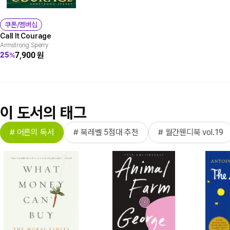
쿠폰/멤버십
Call It Courage
Armstrong Sperry
7,900
원
25
%
이 도서의 태그
# 어른의 독서
# 북레벨 5점대 추천
# 월간웬디북 vol.19