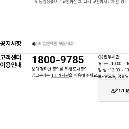
5. 동일상품으로 교환하신 후, 다시 교환하시고자 할 경우
택배 없는 날 배송 업무 안내
[8월] 무이자 할부행사 안내
공지사항
★ 입금자를 찾습니다.
고객센터
1800-9785
업무시간
6월 3일 지방선거일 휴무 안내
이용안내
월~금 : 10:00 ~ 1
보다 정확한 문의를 위해 도서문의,
점 심 : 12:00 ~ 13
입고문의는
1:1 게시판
을 이용해 주세요.
토~일요일, 공휴일
★입금자를 찾습니다.
1:1