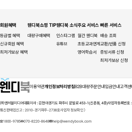
회원혜택
웬디북쇼핑 TIP
웬디북 소식
주요 서비스
빠른 서비스
등급별 혜택
대량구매혜택
인스타그램
월간 웬디북
배송 조회
신규회원 혜택
유튜브
초등교과연계
교환/반품 신청
최저가보상 혜택
영어학습서
증빙서류 신청
최저가보상 신청
이용약관
개인정보처리방침
B2B대량주문안내
입금안내
고객센
㈜앤서블미디어
대표이사 : 김현아
경기도 파주시 문발로 453-1(신촌동, 4층)
사업자등록번호 : 1
통신판매업신고 : 2010-경기파주-2738호
사업자 정보확인 〉
1800-9785
070-8220-8648
help@wendybook.com