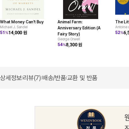
What Money Can't Buy
Animal Farm:
The Lit
Michael J. Sandel
Antoine 
Anniversary Edition (A
14,000
원
6,
51
52
%
%
Fairy Story)
George Orwell
8,300
원
54
%
상세정보
리뷰(7)
배송/반품
교환 및 반품
|
|
|