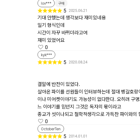
lov***
구매
5
2025.06.21
기대 안했는데 생각보다 재미있네용
일기 형식인데
시간이 자꾸 바뀌더라고여
재미 있었어요
0
kyk***
5
2020.08.24
결말에 반전이 있었다.
살아온 파이를 선원들이 인터뷰하는데 절대 벵갈호랑
이나 미어켓이야기도 가능성이 없다한다. 오히려 구명
느 이야기를 믿던지 그것은 독자의 몫이라고
종교가 셋이나되고 철학적생각으로 가득찬 파이와의 
0
OctoberTen
5
2014.01.01