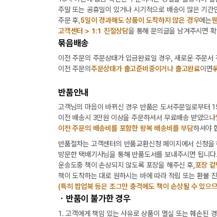
주말 또는 공휴일이 있거나 시기적으로 배송이 많은 기간인
주문 후,
5일이 경과해도 상품이 도착하지 않은 경우
에는
웬
고객센터 > 1:1 친절상담
을 통해 문의글을 남겨주시면 확
묶음배송
이전 주문의 주문상태가 입금완료일 경우, 새로운 주문서
이전 주문의
주문상태가 출고준비중이거나 출고완료
이면
반품안내
고객님의 마음이 바뀌신 경우 반품은 도서주문일로부터 15
이전 배송시 3만원 이상을 주문하셔서 무료배송 받았으나
이전 주문의 배송비를 포함한 왕복 배송비를 부담
하셔야 
반품절차는 고객센터의 반품교환신청 페이지에서 신청을 
방문한 택배기사님을 통해 반품도서를 보내주시면 됩니다
운송도중 책이 손상되지 않도록 포장을 해주신 후,
포장 겉
책이 도착하는 대로 원하시는 바에 따라 적립 또는 환불 
(특히 팝업북 등은 조그만 충격에도 책이 손상될 수 있으므
ㆍ반품이 불가한 경우
1. 고객에게 책임 있는 사유로 상품이 멸실 또는 훼손된 