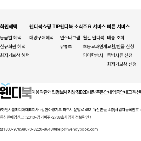
회원혜택
웬디북쇼핑 TIP
웬디북 소식
주요 서비스
빠른 서비스
등급별 혜택
대량구매혜택
인스타그램
월간 웬디북
배송 조회
신규회원 혜택
유튜브
초등교과연계
교환/반품 신청
최저가보상 혜택
영어학습서
증빙서류 신청
최저가보상 신청
이용약관
개인정보처리방침
B2B대량주문안내
입금안내
고객센
㈜앤서블미디어
대표이사 : 김현아
경기도 파주시 문발로 453-1(신촌동, 4층)
사업자등록번호 : 1
통신판매업신고 : 2010-경기파주-2738호
사업자 정보확인 〉
1800-9785
070-8220-8648
help@wendybook.com