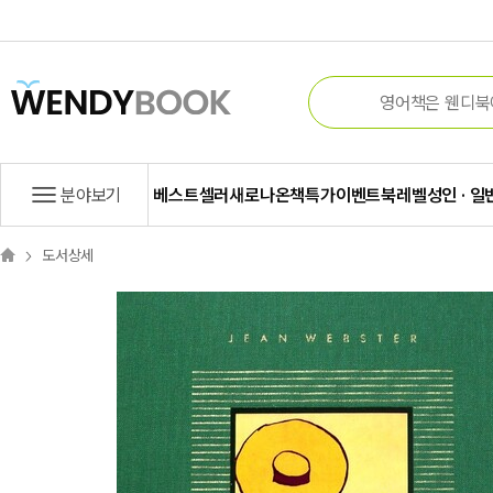
분야보기
베스트셀러
새로나온책
특가
이벤트
북레벨
성인 · 일
도서상세