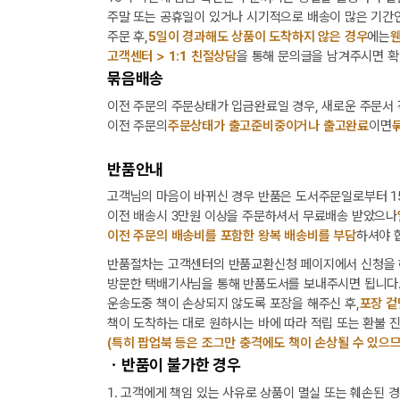
주말 또는 공휴일이 있거나 시기적으로 배송이 많은 기간인
주문 후,
5일이 경과해도 상품이 도착하지 않은 경우
에는
웬
고객센터 > 1:1 친절상담
을 통해 문의글을 남겨주시면 확
묶음배송
이전 주문의 주문상태가 입금완료일 경우, 새로운 주문서
이전 주문의
주문상태가 출고준비중이거나 출고완료
이면
반품안내
고객님의 마음이 바뀌신 경우 반품은 도서주문일로부터 15
이전 배송시 3만원 이상을 주문하셔서 무료배송 받았으나
이전 주문의 배송비를 포함한 왕복 배송비를 부담
하셔야 
반품절차는 고객센터의 반품교환신청 페이지에서 신청을 
방문한 택배기사님을 통해 반품도서를 보내주시면 됩니다
운송도중 책이 손상되지 않도록 포장을 해주신 후,
포장 겉
책이 도착하는 대로 원하시는 바에 따라 적립 또는 환불 
(특히 팝업북 등은 조그만 충격에도 책이 손상될 수 있으므
ㆍ반품이 불가한 경우
1. 고객에게 책임 있는 사유로 상품이 멸실 또는 훼손된 