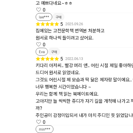
고 예쁘다네요~ㅎㅎ
0
lae***
구매
5
2025.09.26
집에있는 고전문학책 번역본 처분하고
원서로 하나씩 들이려고 샀어요.
0
Eva
구매
5
2022.06.13
키다리 아저씨.. 빨강 머리 앤.. 어린 시절 제일 좋아하던
드디어 원서로 읽었네요.
그것도 어린시절 제 모습과 딱 닮은 제자랑 말이에요..
너무 행복한 시간이었습니다 ~
우리는 함께 책 읽는 북메이트에요.
고아지만 늘 씩씩한 쥬디가 자기 길을 개척해 나가고 
까?
주인공이 감정이입되서 내가 마치 주디인 듯 읽었답니
0
min***