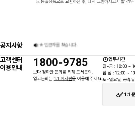
5. 동일상품으로 교환하신 후, 다시 교환하시고자 할 경우
[8월] 무이자 할부행사 안내
★ 입금자를 찾습니다.
공지사항
6월 3일 지방선거일 휴무 안내
고객센터
1800-9785
업무시간
★입금자를 찾습니다.
이용안내
월~금 : 10:00 ~ 1
보다 정확한 문의를 위해 도서문의,
점 심 : 12:00 ~ 13
입고문의는
1:1 게시판
을 이용해 주세요.
토~일요일, 공휴일
웬디북이 '주 7일 배송' 서비스를 시작합니다.
1:1