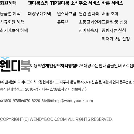
회원혜택
웬디북쇼핑 TIP
웬디북 소식
주요 서비스
빠른 서비스
등급별 혜택
대량구매혜택
인스타그램
월간 웬디북
배송 조회
신규회원 혜택
유튜브
초등교과연계
교환/반품 신청
최저가보상 혜택
영어학습서
증빙서류 신청
최저가보상 신청
이용약관
개인정보처리방침
B2B대량주문안내
입금안내
고객센
㈜앤서블미디어
대표이사 : 김현아
경기도 파주시 문발로 453-1(신촌동, 4층)
사업자등록번호 : 1
통신판매업신고 : 2010-경기파주-2738호
사업자 정보확인 〉
1800-9785
070-8220-8648
help@wendybook.com
COPYRIGHT(C) WENDYBOOK.COM ALL RIGHTS RESERVED.