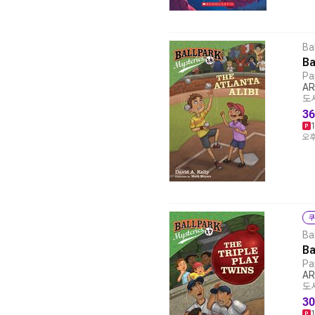
Ba
Ba
Pa
AR
도서
36
오후
쿠
Ba
Ba
Pa
AR
도서
30