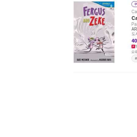
쿠
Ca
Ca
Pa
AR
도서
40
오후
#
택배 없는 날 배송 업무 안내