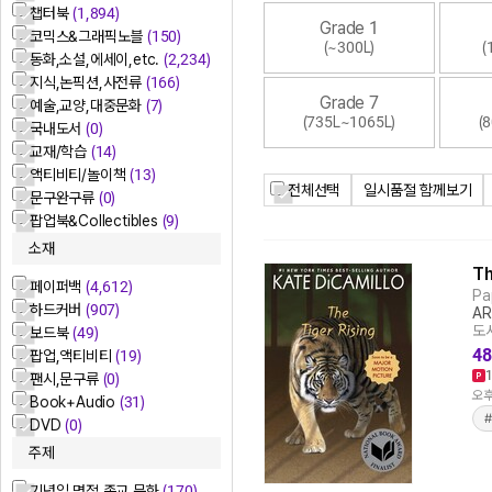
챕터북
(1,894)
Grade 1
코믹스&그래픽노블
(150)
(~300L)
(
동화,소설,에세이,etc.
(2,234)
지식,논픽션,사전류
(166)
Grade 7
예술,교양,대중문화
(7)
(735L~1065L)
(
국내도서
(0)
교재/학습
(14)
액티비티/놀이책
(13)
전체선택
일시품절 함께보기
문구완구류
(0)
팝업북&Collectibles
(9)
소재
Th
페이퍼백
(4,612)
Pa
하드커버
(907)
AR
도서
보드북
(49)
48
팝업,액티비티
(19)
팬시,문구류
(0)
오후
Book+Audio
(31)
DVD
(0)
주제
기념일,명절,종교 문화
(170)