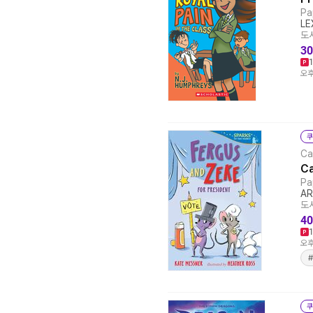
Pa
LE
도서
30
오후
쿠
Ca
Ca
Pa
AR
도서
40
오후
#
쿠