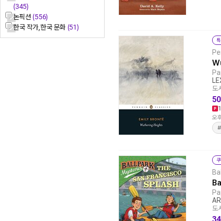
(345)
논픽션
(556)
한국 작가,한국 문화
(51)
특
Pe
Wu
Pa
LE
도서
50
오후
쿠
Ba
Ba
Pa
AR
도서
34