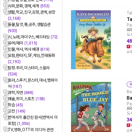
사회,문화,경제,세계
(553)
생활,학교,친구,감정,관계,성장
Ta
(2,168)
Ta
동물,탈것,똥,공주,생활습관
Pa
AR
(933)
도서
시,노래,마더구스,베드타임
(72)
48
유머/재미
(1,015)
인물,역사,역사 배경
(619)
오후
모험,판타지,SF,게임,전래동화
(2,192)
탐정.추리,미스터리,스릴러
(524)
호러,스푸키,몬스터,마녀,뱀파이
쿠
어
(187)
Ba
과학,자연
(688)
Ba
예술,취미,스포츠
(158)
Pa
학습
(45)
AR
고전
(149)
도서
번역서가 출간된 원서(번역서 미
34
포함)
(1,056)
TV,영화,OTT외 미디어 관련
오후