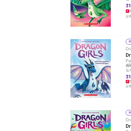
31
오후
쿠
Dr
Dr
Pa
AR
도서
31
오후
쿠
Dr
Dr