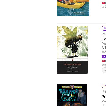
오후
특
Pe
Lo
Pa
AR
도서
52
오후
쿠
Pr
Pr
Pa
LE