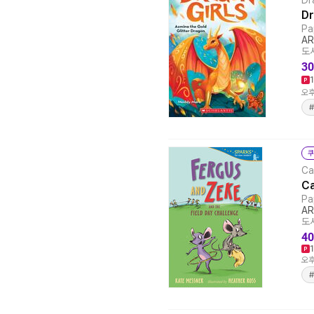
Dr
Dr
Pa
AR
도서
30
오후
쿠
Ca
Ca
Pa
AR
도서
40
오후
#