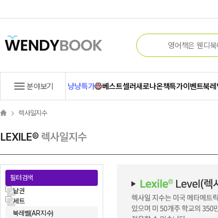
분야보기
냥냥특가
베스트셀러
새로나온책
특가
이벤트
북레
렉사일지수
LEXILE®
렉사일지수
필터검색
낱권
세트
북레벨(AR지수)