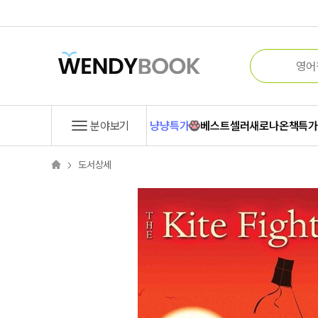
분야보기
냥냥특가
베스트셀러
새로나온책
특
도서상세