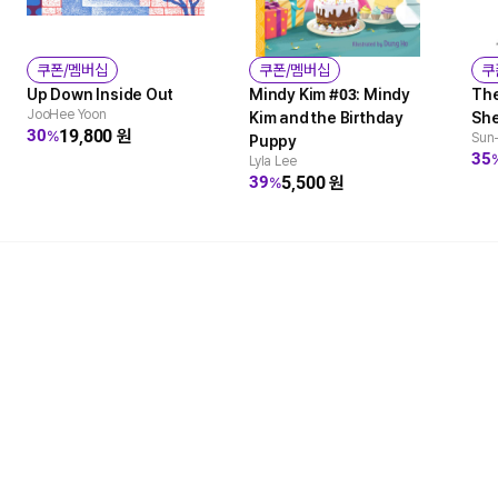
쿠폰/멤버십
쿠폰/멤버십
쿠
Up Down Inside Out
Mindy Kim #03: Mindy
Th
JooHee Yoon
Kim and the Birthday
She
19,800
원
30
%
Sun
Puppy
35
Lyla Lee
5,500
원
39
%