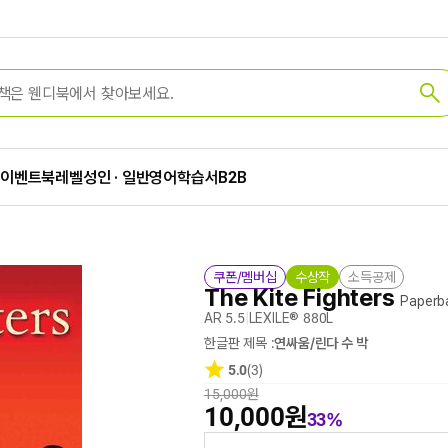
가
이벤트
북레벨
성인 · 일반
영어학습서
B2B
쿠폰/멤버십
수상작
소득공제
The Kite Fighters
Paperb
AR 5.5
|
LEXILE® 880L
한글판 제목 :
연싸움/린다 수 박
5.0
(3)
15,000원
10,000원
33%