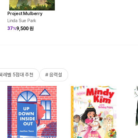
Project Mulberry
Linda Sue Park
9,500
원
37
%
 북레벨 5점대 추천
# 음력설