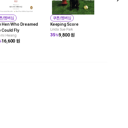
폰/멤버십
쿠폰/멤버십
쿠폰/멤버
e Hen Who Dreamed
Keeping Score
Mindy Kim
Linda Sue Park
 Could Fly
Kim, Class
9,800
원
35
%
-mi Hwang
Lyla Lee
16,600
원
6,20
31
%
%