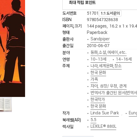
최대 적립 포인트
도서번호
51701
1:1 도서문의
ISBN
9780547328638
페이지,크기
144 pages
,
16.2 x 1 x 19.
형태
Paperback
Sandpiper
출판사
•
출간일
2010-06-07
동화,소설,에세이,etc.
분야
•
10~13세
14~16세
연령
•
,
•
주제
나라,세계문화,장소
•
한국 문화
•
가족
•
자아, 성장/ 우정, 관계
•
번역서가 출간된 원서(번역서
•
한국작가
•
한국 문화
•
Linda Sue Park
Eun
작가
•
,
•
5.5
북레벨(AR)
•
LEXILE® 880L
렉사일
•