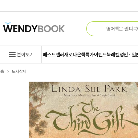
분야보기
베스트셀러
새로나온책
특가
이벤트
북레벨
성인 · 일
도서상세