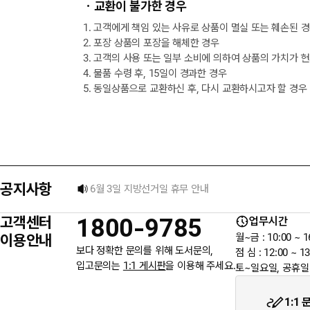
ㆍ교환이 불가한 경우
1. 고객에게 책임 있는 사유로 상품이 멸실 또는 훼손된 
2. 포장 상품의 포장을 해체한 경우
3. 고객의 사용 또는 일부 소비에 의하여 상품의 가치가 
4. 물품 수령 후, 15일이 경과한 경우
5. 동일상품으로 교환하신 후, 다시 교환하시고자 할 경우
[8월] 무이자 할부행사 안내
★ 입금자를 찾습니다.
공지사항
6월 3일 지방선거일 휴무 안내
고객센터
1800-9785
업무시간
★입금자를 찾습니다.
이용안내
월~금 : 10:00 ~ 1
보다 정확한 문의를 위해 도서문의,
점 심 : 12:00 ~ 13
입고문의는
1:1 게시판
을 이용해 주세요.
토~일요일, 공휴일
웬디북이 '주 7일 배송' 서비스를 시작합니다.
1:1