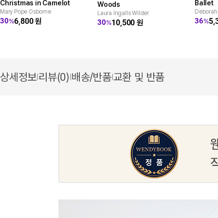
Christmas in Camelot
Ballet
Woods
Mary Pope Osborne
Deborah
Laura Ingalls Wilder
6,800
원
5,
30
36
%
%
10,500
원
30
%
상세정보
리뷰(0)
배송/반품
교환 및 반품
|
|
|