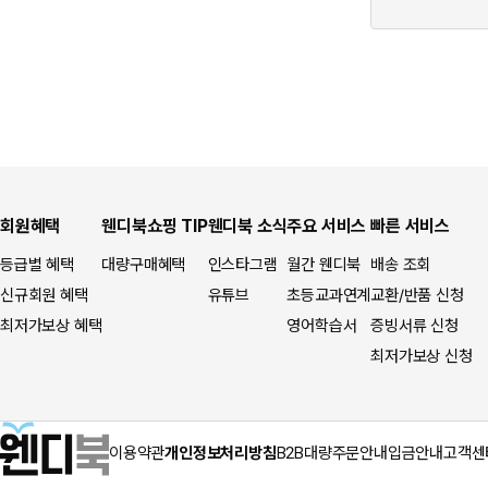
회원혜택
웬디북쇼핑 TIP
웬디북 소식
주요 서비스
빠른 서비스
등급별 혜택
대량구매혜택
인스타그램
월간 웬디북
배송 조회
신규회원 혜택
유튜브
초등교과연계
교환/반품 신청
최저가보상 혜택
영어학습서
증빙서류 신청
최저가보상 신청
이용약관
개인정보처리방침
B2B대량주문안내
입금안내
고객센