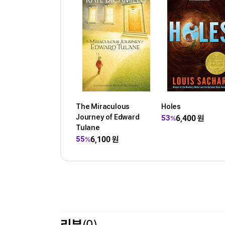
The Miraculous
Holes
Journey of Edward
6,400
원
53
%
Tulane
6,100
원
55
%
리뷰
(0)