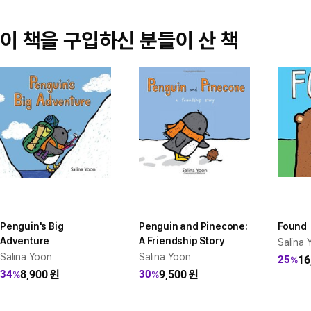
이 책을 구입하신 분들이 산 책
Penguin's Big
Penguin and Pinecone:
Found
Adventure
A Friendship Story
Salina 
Salina Yoon
Salina Yoon
16
25
%
8,900
원
9,500
원
34
30
%
%