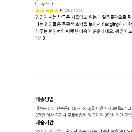
hey***
5
2023.10.08
펭귄이 사는 남극은 가을에도 흰눈과 얼음들판으로 뒤
나는 펭귄들은 주황색 호박을 보면서 fledgling이
해주는 펭귄형의 따뜻한 마음이 훈훈하네요. 펭귄이 
0
배송방법
배송은 CJ대한통운(1588-1255)을 이용해서 보내드리고
3만원 이상 구입시 무료배송을 해 드리며 3만원 미만 구입
배송기간
15시 이전에 입금 확인된 주문까지는 당일날 발송하며 일