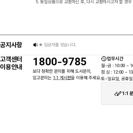
5. 동일상품으로 교환하신 후, 다시 교환하시고자 할 경우
택배 없는 날 배송 업무 안내
[8월] 무이자 할부행사 안내
공지사항
★ 입금자를 찾습니다.
고객센터
1800-9785
업무시간
6월 3일 지방선거일 휴무 안내
이용안내
월~금 : 10:00 ~ 1
보다 정확한 문의를 위해 도서문의,
점 심 : 12:00 ~ 13
입고문의는
1:1 게시판
을 이용해 주세요.
토~일요일, 공휴일
★입금자를 찾습니다.
1:1