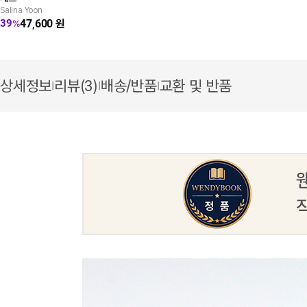
Salina Yoon
47,600
원
39
%
상세정보
리뷰(3)
배송/반품
교환 및 반품
|
|
|