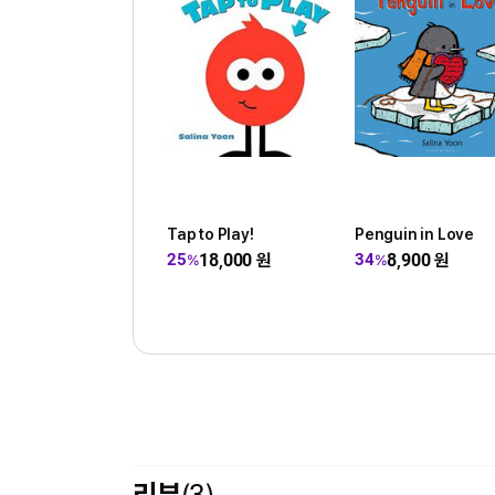
Tap to Play!
Penguin in Love
18,000
원
8,900
원
25
34
%
%
리뷰
(3)