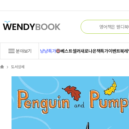
분야보기
냥냥특가
베스트셀러
새로나온책
특가
이벤트
북레
도서상세