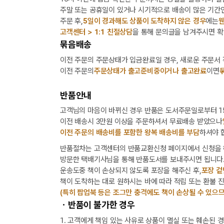
주말 또는 공휴일이 있거나 시기적으로 배송이 많은 기간인
주문 후,
5일이 경과해도 상품이 도착하지 않은 경우
에는
웬
고객센터 > 1:1 친절상담
을 통해 문의글을 남겨주시면 확
묶음배송
이전 주문의 주문상태가 입금완료일 경우, 새로운 주문서
이전 주문의
주문상태가 출고준비중이거나 출고완료
이면
반품안내
고객님의 마음이 바뀌신 경우 반품은 도서주문일로부터 15
이전 배송시 3만원 이상을 주문하셔서 무료배송 받았으나
이전 주문의 배송비를 포함한 왕복 배송비를 부담
하셔야 
반품절차는 고객센터의 반품교환신청 페이지에서 신청을 
방문한 택배기사님을 통해 반품도서를 보내주시면 됩니다
운송도중 책이 손상되지 않도록 포장을 해주신 후,
포장 겉
책이 도착하는 대로 원하시는 바에 따라 적립 또는 환불 
(특히 팝업북 등은 조그만 충격에도 책이 손상될 수 있으므
ㆍ반품이 불가한 경우
1. 고객에게 책임 있는 사유로 상품이 멸실 또는 훼손된 