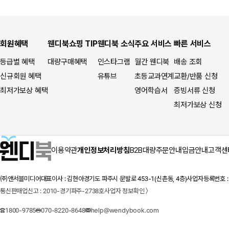
회원혜택
웬디북쇼핑 TIP
웬디북 소식
주요 서비스
빠른 서비스
등급별 혜택
대량구매혜택
인스타그램
월간 웬디북
배송 조회
신규회원 혜택
유튜브
초등교과연계
교환/반품 신청
최저가보상 혜택
영어학습서
증빙서류 신청
최저가보상 신청
이용약관
개인정보처리방침
B2B대량주문안내
입금안내
고객센
㈜앤서블미디어
대표이사 : 김현아
경기도 파주시 문발로 453-1(신촌동, 4층)
사업자등록번호 : 1
통신판매업신고 : 2010-경기파주-2738호
사업자 정보확인 〉
1800-9785
070-8220-8648
help@wendybook.com