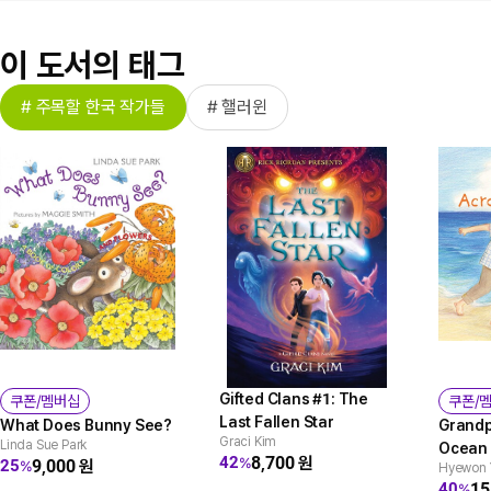
이 도서의 태그
# 주목할 한국 작가들
# 핼러윈
Gifted Clans #1: The
쿠폰/멤버십
쿠폰/
Last Fallen Star
What Does Bunny See?
Grandp
Graci Kim
Linda Sue Park
Ocean
8,700
원
42
%
9,000
원
25
%
Hyewon
15
40
%