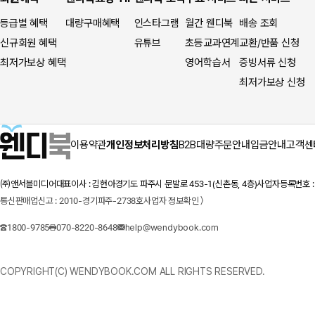
등급별 혜택
대량구매혜택
인스타그램
월간 웬디북
배송 조회
신규회원 혜택
유튜브
초등교과연계
교환/반품 신청
최저가보상 혜택
영어학습서
증빙서류 신청
최저가보상 신청
이용약관
개인정보처리방침
B2B대량주문안내
입금안내
고객센
㈜앤서블미디어
대표이사 : 김현아
경기도 파주시 문발로 453-1(신촌동, 4층)
사업자등록번호 : 1
통신판매업신고 : 2010-경기파주-2738호
사업자 정보확인 〉
1800-9785
070-8220-8648
help@wendybook.com
COPYRIGHT(C) WENDYBOOK.COM ALL RIGHTS RESERVED.