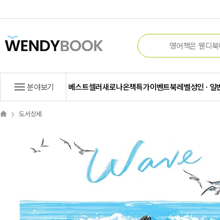
분야보기
베스트셀러
새로나온책
특가
이벤트
북레벨
성인 · 일
도서상세