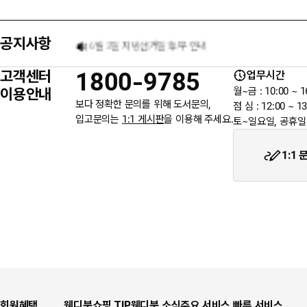
공지사항
6월 3일 지방선거일 휴무 안내
고객센터
1800-9785
업무시간
★입금자를 찾습니다.
이용안내
월~금 : 10:00 ~ 1
보다 정확한 문의를 위해 도서문의,
점 심 : 12:00 ~ 13
입고문의는
1:1 게시판
을 이용해 주세요.
토~일요일, 공휴일
웬디북이 '주 7일 배송' 서비스를 시작합니다.
1:1
회원혜택
웬디북쇼핑 TIP
웬디북 소식
주요 서비스
빠른 서비스