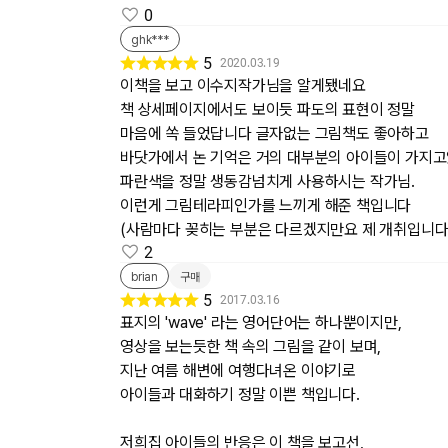
0
ghk***
5
2020.03.19
이책을 보고 이수지작가님을 알게됐네요
책 상세페이지에서도 보이듯 파도의 표현이 정말
마음에 쏙 들었답니다 글자없는 그림책도 좋아하고
바닷가에서 논 기억은 거의 대부분의 아이들이 가지고
파란색을 정말 생동감넘치게 사용하시는 작가님.
이런게 그림테라피인가를 느끼게 해준 책입니다
(사람마다 꽂히는 부분은 다르겠지만요 제 개취입니다
2
brian
구매
5
2017.03.16
표지의 'wave' 라는 영어단어는 하나뿐이지만,
영상을 보는듯한 책 속의 그림을 같이 보며,
지난 여름 해변에 여행다녀온 이야기로
아이들과 대화하기 정말 이쁜 책입니다.
저희집 아이들의 반응은 이 책을 보고선,