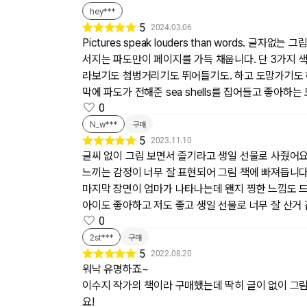
hey***
5
2024.03.06
Pictures speak louders than words
서지는 파도만이 페이지를 가득 채웁니다. 단 3가지 
라보기도 첨벙거리기도 뛰어들기도. 하고 도망가기도 
막에 파도가 전해준 sea shells를 집어들고 좋아하는
0
N_w***
구매
5
2023.11.10
글씨 없이 그림 보면서 즐기라고 생일 선물로 사줬어요
느끼는 감정이 너무 잘 표현되어 그림 책에 빠져듭니다.
마지막 장면이 엄마가 나타나는데 왠지 찡한 느낌도 드
아이도 좋아하고 저도 좋고 생일 선물로 너무 잘 산거 
0
2st***
구매
5
2022.08.20
워낙 유명하죠~
이수지 작가의 책이라 구매했는데 딱히 글이 없이 그림
요!