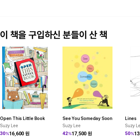
이 책을 구입하신 분들이 산 책
Open This Little Book
See You Someday Soon
Lines
Suzy Lee
Suzy Lee
Suzy L
16,600
원
17,500
원
13
30
42
50
%
%
%