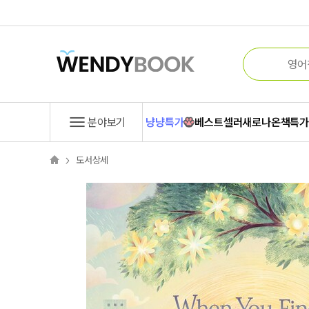
분야보기
냥냥특가
베스트셀러
새로나온책
특
도서상세