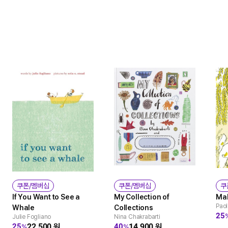
쿠폰/멤버십
쿠폰/멤버십
쿠
If You Want to See a
My Collection of
Ma
Paol
Whale
Collections
25
Julie Fogliano
Nina Chakrabarti
22,500
원
14,900
원
25
40
%
%