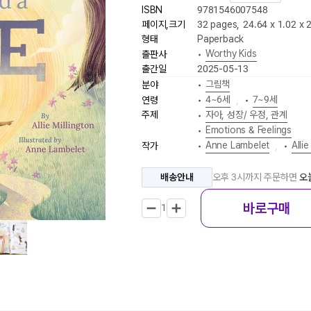
ISBN
9781546007548
페이지,크기
32 pages
,
24.64 x 1.02 x 
형태
Paperback
Worthy Kids
출판사
•
출간일
2025-05-13
그림책
분야
•
4~6세
7~9세
연령
•
,
•
주제
자아, 성장/ 우정, 관계
•
Emotions & Feelings
•
Anne Lambelet
Allie
작가
•
,
•
배송안내
오후 3시까지 주문하면
오
바로구매
1