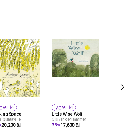
Thank You,
폰/멤버십
쿠폰/멤버십
(작은사이즈)
king Space
Little Wise Wolf
Patricia Pola
a Quintavalle
Gijs van der Hammen
11,5
52
%
20,200
원
17,600
원
35
%
%