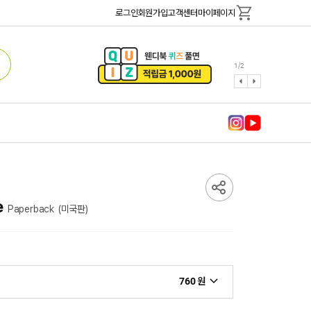
로그인
회원가입
고객센터
마이페이지
1
/
2
e
Paperback
(미국판)
760 원