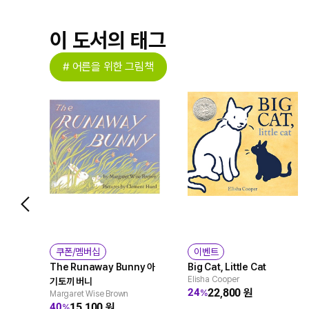
이 도서의 태그
# 어른을 위한 그림책
쿠폰/멤버십
이벤트
The Runaway Bunny 아
Big Cat, Little Cat
Elisha Cooper
기토끼 버니
22,800
원
24
%
Margaret Wise Brown
15,100
원
40
%