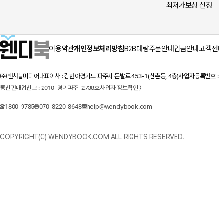
최저가보상 신청
이용약관
개인정보처리방침
B2B대량주문안내
입금안내
고객센
㈜앤서블미디어
대표이사 : 김현아
경기도 파주시 문발로 453-1(신촌동, 4층)
사업자등록번호 : 1
통신판매업신고 : 2010-경기파주-2738호
사업자 정보확인 〉
1800-9785
070-8220-8648
help@wendybook.com
COPYRIGHT(C) WENDYBOOK.COM ALL RIGHTS RESERVED.