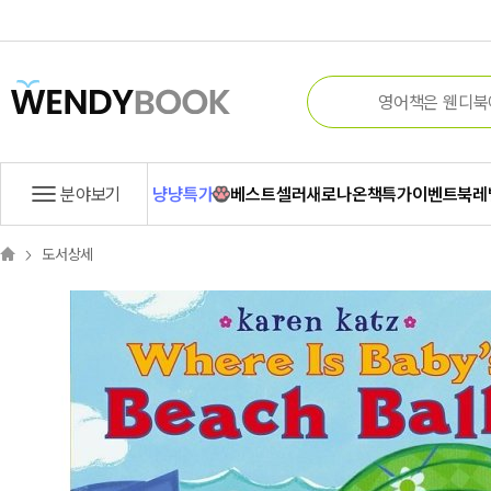
분야보기
냥냥특가
베스트셀러
새로나온책
특가
이벤트
북레
도서상세