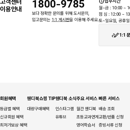
고객센터
1800-9785
업무시간
6월 3일 지방선거일 휴무 안내
이용안내
월~금 : 10:00 ~ 1
보다 정확한 문의를 위해 도서문의,
점 심 : 12:00 ~ 13
입고문의는
1:1 게시판
을 이용해 주세요.
토~일요일, 공휴일
★입금자를 찾습니다.
1:1
회원혜택
웬디북쇼핑 TIP
웬디북 소식
주요 서비스
빠른 서비스
등급별 혜택
대량구매혜택
인스타그램
월간 웬디북
배송 조회
신규회원 혜택
유튜브
초등교과연계
교환/반품 신청
최저가보상 혜택
영어학습서
증빙서류 신청