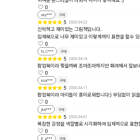
귀여운 몬스터들이 나와서 아이가 좋아해요 :)
0
sky***
구매
5
2026.04.22
신박하고 재미있는 그림책입니다.
입체북으로 너무 재미있고 이렇게까지 표현을 할수 있
0
N_C***
구매
5
2026.04.16
팝업북이라 찢을까봐 조마조마하지만 화려해서 잘보
0
koa***
구매
5
2026.04.11
팝업북이라 아이들이 흥미로워합니다:) 부담없이 읽을
0
jke***
구매
5
2026.04.01
복잡한 감정을 색깔별로 시각화하여 입체적으로 표현
0
K_a***
구매