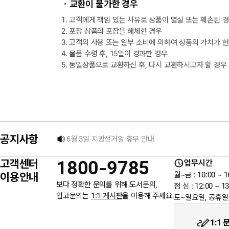
ㆍ교환이 불가한 경우
1. 고객에게 책임 있는 사유로 상품이 멸실 또는 훼손된 
2. 포장 상품의 포장을 해체한 경우
3. 고객의 사용 또는 일부 소비에 의하여 상품의 가치가 
4. 물품 수령 후, 15일이 경과한 경우
5. 동일상품으로 교환하신 후, 다시 교환하시고자 할 경우
[8월] 무이자 할부행사 안내
★ 입금자를 찾습니다.
공지사항
6월 3일 지방선거일 휴무 안내
고객센터
1800-9785
업무시간
★입금자를 찾습니다.
이용안내
월~금 : 10:00 ~ 1
보다 정확한 문의를 위해 도서문의,
점 심 : 12:00 ~ 13
입고문의는
1:1 게시판
을 이용해 주세요.
토~일요일, 공휴일
웬디북이 '주 7일 배송' 서비스를 시작합니다.
1:1