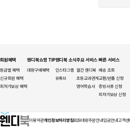
회원혜택
웬디북쇼핑 TIP
웬디북 소식
주요 서비스
빠른 서비스
등급별 혜택
대량구매혜택
인스타그램
월간 웬디북
배송 조회
신규회원 혜택
유튜브
초등교과연계
교환/반품 신청
최저가보상 혜택
영어학습서
증빙서류 신청
최저가보상 신청
이용약관
개인정보처리방침
B2B대량주문안내
입금안내
고객센