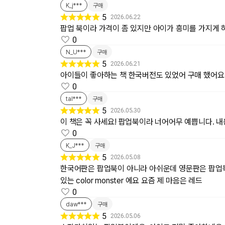
K_j***
구매
5
2026.06.22
팝업 북이라 가격이 좀 있지만 아이가 흥미를 가지게 
0
N_U***
구매
5
2026.06.21
아이들이 좋아하는 책 한국버전도 있었어 구매 했어요
0
tal***
구매
5
2026.05.30
이 책은 꼭 사세요! 팝업북이라 너어어무 예쁩니다. 내
0
K_J***
구매
5
2026.05.08
한국어판은 팝업북이 아니라 아쉬운데 영문판은 팝업
있는 color monster 에요 요즘 제 마음은 레드
0
daw***
구매
5
2026.05.06