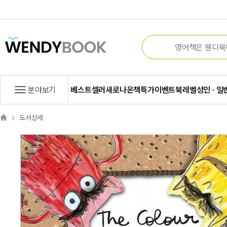
분야보기
베스트셀러
새로나온책
특가
이벤트
북레벨
성인 · 일
도서상세