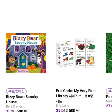
Eric Carle: My Very First
쿠폰/멤버십
쿠
Library 시리즈 보드북 8종
Bizzy Bear: Spooky
Pe
세트
Nin
House
27
Eric Carle
Benji Davies
62,500
원
35
%
8,600
원
35
%