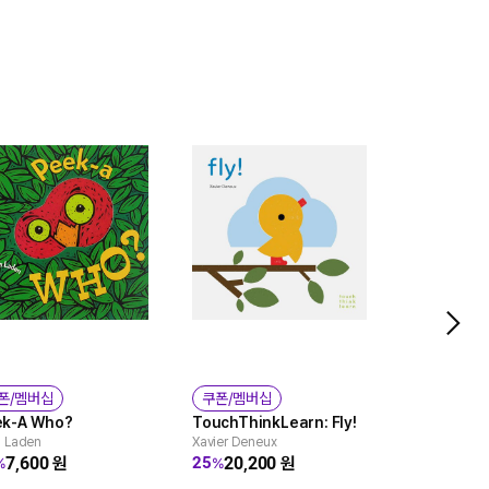
폰/멤버십
쿠폰/멤버십
쿠폰/멤버
ek-A Who?
TouchThinkLearn: Fly!
Alphabet 
a Laden
Xavier Deneux
Touch and 
7,600
원
20,200
원
25
%
%
Matthew Van 
26,3
30
%