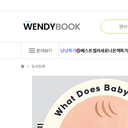
분야보기
냥냥특가
베스트셀러
새로나온책
특
도서상세