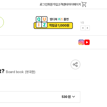
로그인
회원가입
고객센터
마이페이지
1
/
2
t?
Board book
(영국판)
530 원