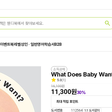
가
이벤트
북레벨
성인 · 일반
영어학습서
B2B
소득공제
What Does Baby Wan
5.0
(1)
16,100원
11,300원
30%
최대 적립 포인트
도서번호
112564
1:1 도서문의