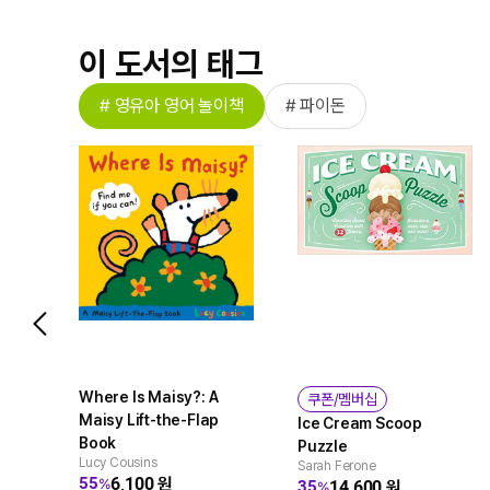
이 도서의 태그
# 영유아 영어 놀이책
# 파이돈
Where Is Maisy?: A
쿠폰/멤버십
Maisy Lift-the-Flap
Ice Cream Scoop
Book
Puzzle
Lucy Cousins
Sarah Ferone
6,100
원
55
%
14,600
원
35
%