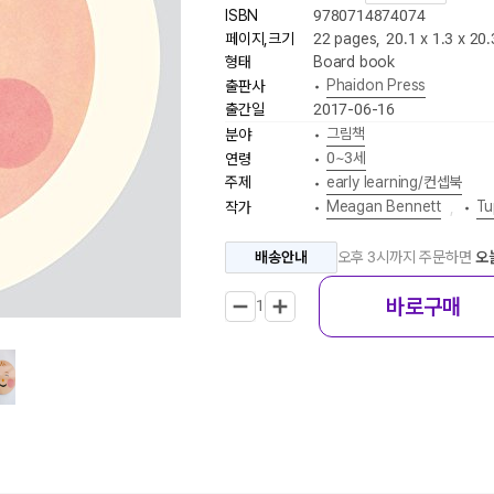
ISBN
9780714874074
페이지,크기
22 pages
,
20.1 x 1.3 x 20
형태
Board book
Phaidon Press
출판사
•
출간일
2017-06-16
그림책
분야
•
0~3세
연령
•
주제
early learning/컨셉북
•
Meagan Bennett
Tu
작가
•
,
•
배송안내
오후 3시까지 주문하면
오
바로구매
1