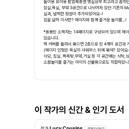
놀이용 유아용 팝업북중엔 명실상부 최고라고 꼽히던, 
침실,욕실, 부엌 3공간으로 나뉘어져 있던 기존의 Ma
실과, 널찍한 정원이 추가되었어요~!
집을 넓혀 이사한? 메이지와 함께 즐거운 놀이를...!
*동봉된 소책자는 14페이지로 구성되어 있으며 메이
있습니다.
책 커버를 돌려서 묶으면 2층으로 된 4개의 공간과 
(메이지 인형은 욕실의 샤워부스 뒤에 묶여? 있어요~
식당, 침실, 목욕탕,부엌,거실 등 각 공간에는 식탁
소꿉놀이를 즐기는 아이의 선물용으로도 적합하답니
이 작가의 신간 & 인기 도서
Lucy Cousins
작가
전체도서보기