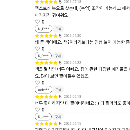
5
2026.07.18
엑스트라 북으로 삿는데, (수업) 조작이 가능하고 해
아기자기 귀여워요
0
N_P***
구매
5
2026.06.30
꽤 큰 책이에요. 책?이라기보다는 인형 놀이 가능한 
0
K_R***
구매
5
2026.06.22
책을 펼치면 너무 이뻐요. 집에 관한 다양한 애기들을
요. 많이 보면 찢어질수 있겠죠
0
ach***
구매
5
2026.06.18
너무 좋아하지만 다 찢어버리네요 : ) 다 찢더라도 좋
0
K_z***
구매
5
2026.06.15