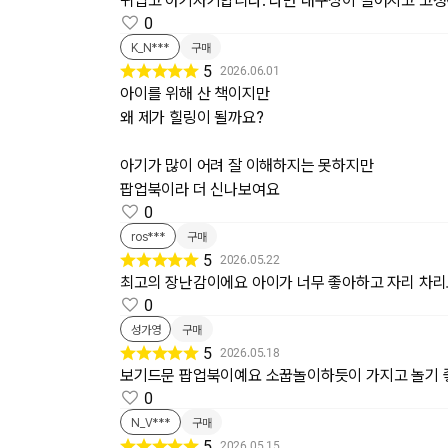
귀엽고 아기자기합니다. 다만 내구성이 떨어지고 고정이
0
K_N***
구매
5
2026.06.01
아이를 위해 산 책이지만
왜 제가 힐링이 될까요?
아기가 많이 어려 잘 이해하지는 못하지만
팝업북이라 더 신나보여요
0
ros***
구매
5
2026.05.22
최고의 장난감이에요 아이가 너무 좋아하고 자리 차리
0
성가영
구매
5
2026.05.18
보기드문 팝업북이예요 소꿉놀이하듯이 가지고 놀기 
0
N_V***
구매
5
2026.05.15