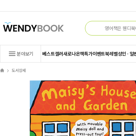
분야보기
베스트셀러
새로나온책
특가
이벤트
북레벨
성인 · 일
도서상세