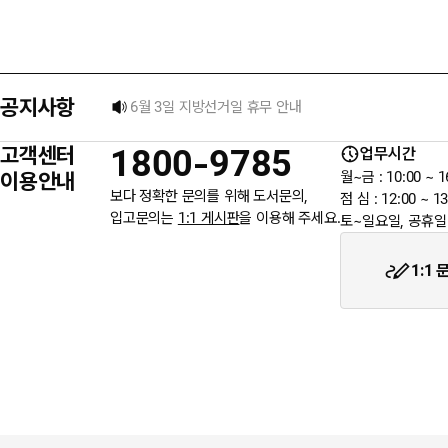
6월 3일 지방선거일 휴무 안내
공지사항
★입금자를 찾습니다.
고객센터
1800-9785
업무시간
웬디북이 '주 7일 배송' 서비스를 시작합니다.
이용안내
월~금 : 10:00 ~ 1
보다 정확한 문의를 위해 도서문의,
점 심 : 12:00 ~ 13
입고문의는
1:1 게시판
을 이용해 주세요.
토~일요일, 공휴일
1:1