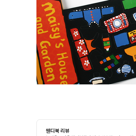
웬디북 리뷰