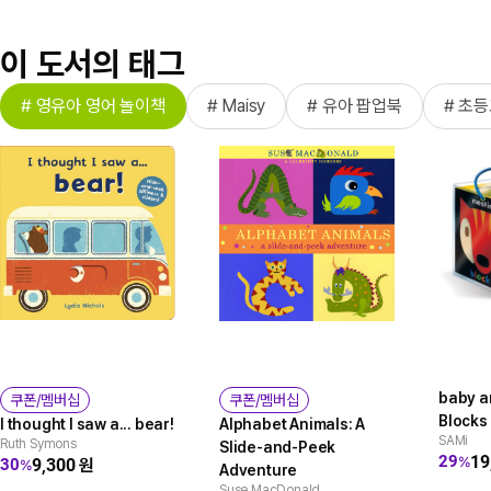
이 도서의 태그
# 영유아 영어 놀이책
# Maisy
# 유아 팝업북
# 초
baby a
쿠폰/멤버십
쿠폰/멤버십
Blocks
I thought I saw a... bear!
Alphabet Animals: A
SAMi
Ruth Symons
Slide-and-Peek
19
29
%
9,300
원
30
%
Adventure
Suse MacDonald