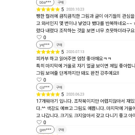
bba***
구매
5
2020.10.23
쨍한 컬러에 큼직큼직한 그림과 글이 아기들의 관심을 끄
고 와서인지 몇 번이나 넣었다 뺐다를 반복하네요~~ 
렸다 내렸다 조작하는 것을 보면 너무 흐믓하더라구요~! 
0
yej***
구매
5
2020.07.13
피카부 하고 읽어주면 엄청 좋아해요ㅋㅋ
특히 마지막에 거울로 자기 얼굴 보이면 제일 좋아합
그림 보여줄 단계까지만 돼도 완전 강추예요!!
0
cjs***
구매
5
2020.06.23
17개워아기 입니다. 조작북이지만 어렵지않아서 재밌
다.^^ 색감도 예쁘고 그림도 예쁩니다. 마지막에 거
고 나갑니다. 크기도 크지않아서 갖고 다니기 좋고 아이
0
gen***
구매