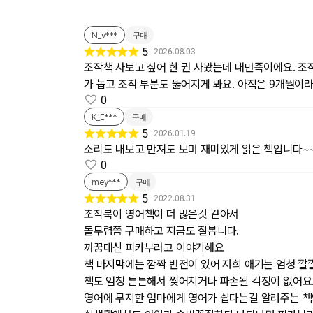
N_v***
구매
5
2026.08.03
조작책 사보고 싶어 한 권 사봤는데 대만족이에요. 조
가 놉고 조작 부분도 뚫어지게 봐요. 아직은 9개월이라 
0
K_E***
구매
5
2026.01.19
소리도 내보고 만져도 보며 재미있게 읽은 책입니다~~
0
mey***
구매
5
2022.08.31
조작북이 영어책이 더 많은것 같아서
돌무렵쯤 구매하고 지금도 잘봅니다.
까꿍대신 피카부라고 이야기해요
책 마지막에는 깜짝 반전이 있어 저희 애기는 엄청 깔
책도 엄청 튼튼해서 찢어지거나 파손될 걱정이 없어요
영어에 무지한 엄마에게 영어가 쉽다는걸 알려주는 