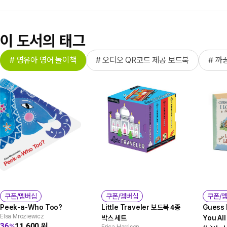
이 도서의 태그
# 영유아 영어 놀이책
# 오디오 QR코드 제공 보드북
# 까
쿠폰/멤버십
쿠폰/멤버십
쿠폰/
Peek-a-Who Too?
Little Traveler 보드북 4종
Guess 
Elsa Mroziewicz
박스 세트
You Al
11,600
원
36
%