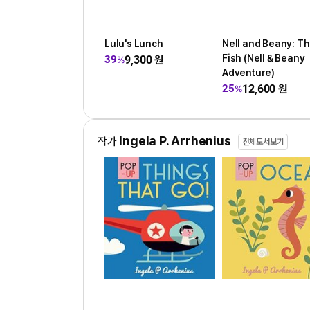
Lulu's Lunch
Nell and Beany: Th
Fish (Nell & Beany
9,300
원
39
%
Adventure)
12,600
원
25
%
Ingela P. Arrhenius
작가
전체도서보기