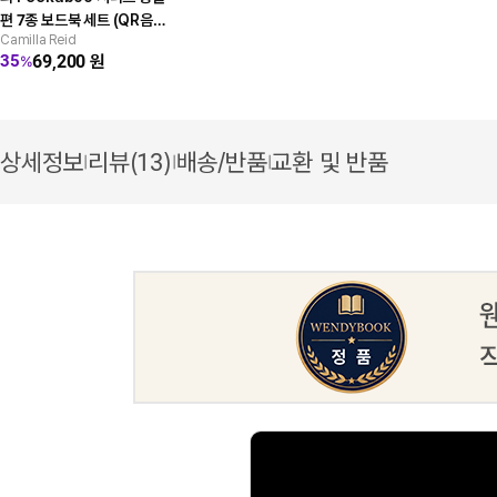
편 7종 보드북 세트 (QR음원
Camilla Reid
제공)
69,200
원
35
%
상세정보
리뷰(13)
배송/반품
교환 및 반품
|
|
|