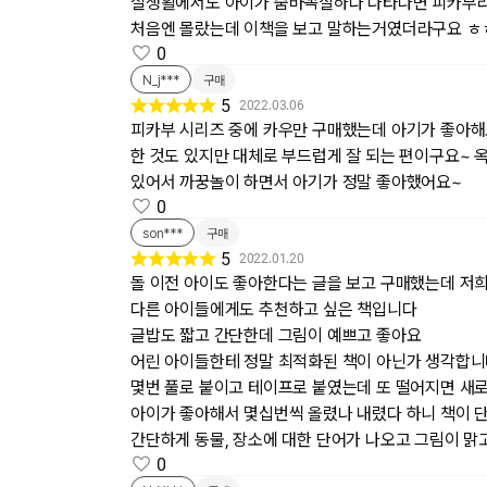
실생활에서도 아이가 숨바꼭질하다 나타나면 피카부
처음엔 몰랐는데 이책을 보고 말하는거였더라구요 ㅎ
0
N_j***
구매
5
2022.03.06
피카부 시리즈 중에 카우만 구매했는데 아기가 좋아해요
한 것도 있지만 대체로 부드럽게 잘 되는 편이구요~ 옥
있어서 까꿍놀이 하면서 아기가 정말 좋아했어요~
0
son***
구매
5
2022.01.20
돌 이전 아이도 좋아한다는 글을 보고 구매했는데 저
다른 아이들에게도 추천하고 싶은 책입니다
글밥도 짧고 간단한데 그림이 예쁘고 좋아요
어린 아이들한테 정말 최적화된 책이 아닌가 생각합
몇번 풀로 붙이고 테이프로 붙였는데 또 떨어지면 새
아이가 좋아해서 몇십번씩 올렸나 내렸다 하니 책이
간단하게 동물, 장소에 대한 단어가 나오고 그림이 맑
0