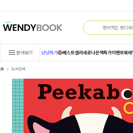
분야보기
냥냥특가
베스트셀러
새로나온책
특가
이벤트
북레
도서상세