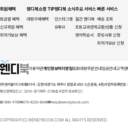
회원혜택
웬디북쇼핑 TIP
웬디북 소식
주요 서비스
빠른 서비스
등급별 혜택
대량구매혜택
인스타그램
월간 웬디북
배송 조회
신규회원 혜택
유튜브
초등교과연계
교환/반품 신청
최저가보상 혜택
영어학습서
증빙서류 신청
최저가보상 신청
이용약관
개인정보처리방침
B2B대량주문안내
입금안내
고객센
㈜앤서블미디어
대표이사 : 김현아
경기도 파주시 문발로 453-1(신촌동, 4층)
사업자등록번호 : 1
통신판매업신고 : 2010-경기파주-2738호
사업자 정보확인 〉
1800-9785
070-8220-8648
help@wendybook.com
COPYRIGHT(C) WENDYBOOK.COM ALL RIGHTS RESERVED.