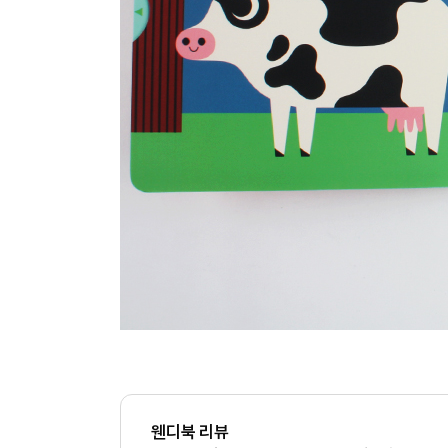
웬디북 리뷰