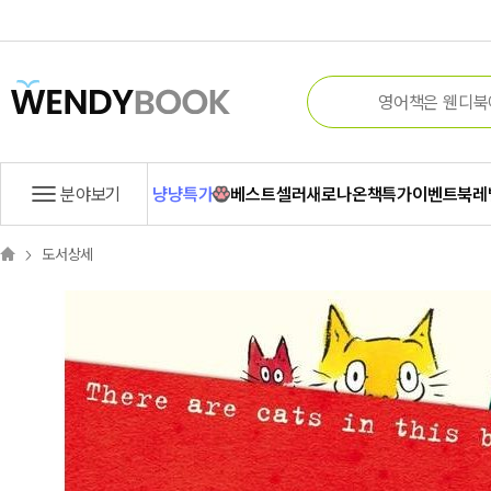
분야보기
냥냥특가
베스트셀러
새로나온책
특가
이벤트
북레
도서상세