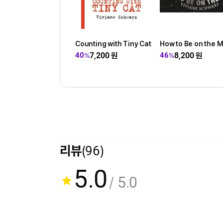
Counting with Tiny Cat
How to Be on the 
7,200
원
8,200
원
40
46
%
%
리뷰
(96)
5.0
/ 5.0