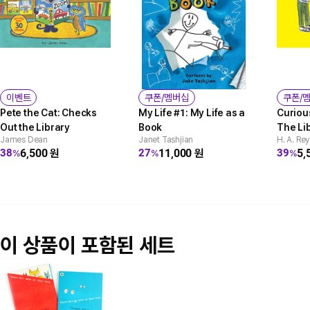
이벤트
쿠폰/멤버십
쿠폰/
Pete the Cat: Checks
My Life #1: My Life as a
Curiou
Out the Library
Book
The Li
James Dean
Janet Tashjian
H. A. Rey
6,500
원
11,000
원
5,
38
27
39
%
%
%
이 상품이 포함된 세트