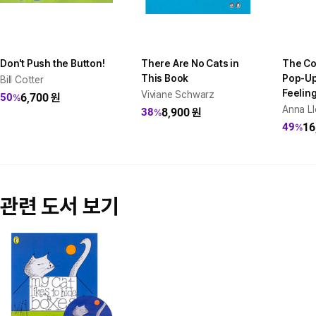
Don't Push the Button!
There Are No Cats in
The Co
This Book
Pop-Up
Bill Cotter
Feelin
Viviane Schwarz
6,700
원
50
%
Anna L
8,900
원
38
%
16
49
%
관련 도서 보기