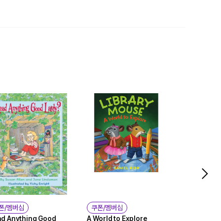
폰/멤버십
쿠폰/멤버십
쿠폰/멤버
d Anything Good
A World to Explore
My Life #1: