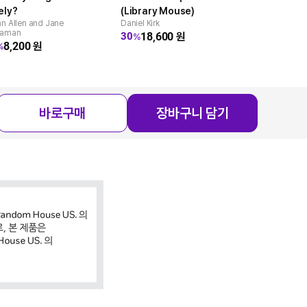
ely?
(Library Mouse)
Book
n Allen and Jane
Daniel Kirk
Janet Tashji
daman
18,600
원
11,0
30
27
%
%
8,200
원
%
바로구매
장바구니 담기