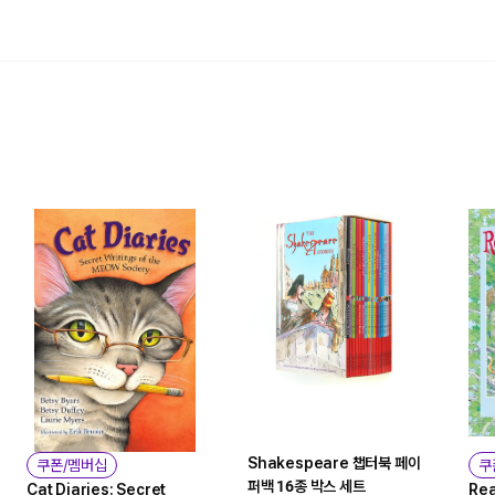
Shakespeare 챕터북 페이
쿠폰/멤버십
쿠
퍼백 16종 박스 세트
Cat Diaries: Secret
Rea