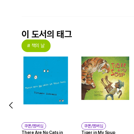
이 도서의 태그
# 책의 날
쿠폰/멤버십
쿠폰/멤버십
There Are No Cats in
Tiger in My Soup