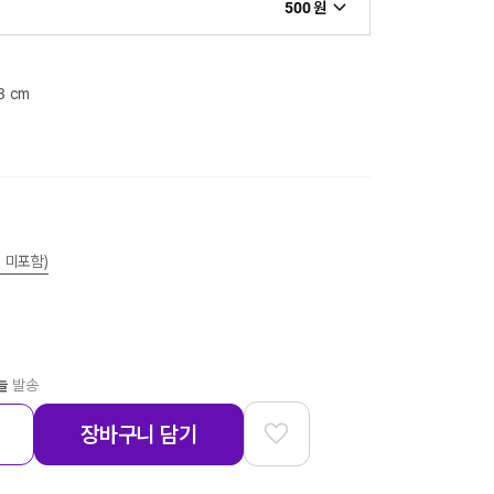
500 원
.3 cm
 미포함)
늘
발송
장바구니 담기