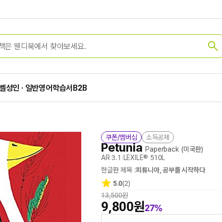
벨
성인 · 일반
영어학습서
B2B
쿠폰/멤버십
소득공제
Petunia
Paperback
(미국판)
AR 3.1
|
LEXILE® 510L
한글판 제목 :
피튜니아, 공부를 시작하다
5.0
(2)
13,500원
9,800원
27%