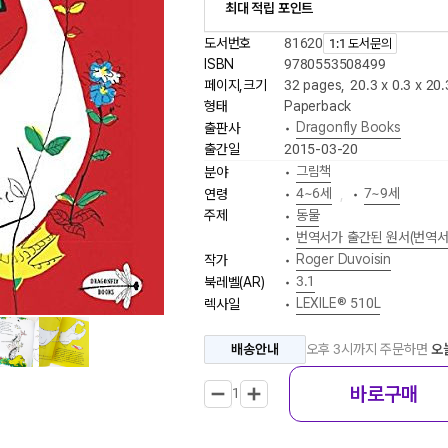
최대 적립 포인트
도서번호
81620
1:1 도서문의
ISBN
9780553508499
페이지,크기
32 pages
,
20.3 x 0.3 x 20
형태
Paperback
Dragonfly Books
출판사
•
출간일
2015-03-20
그림책
분야
•
4~6세
7~9세
연령
•
,
•
주제
동물
•
번역서가 출간된 원서(번역서
•
Roger Duvoisin
작가
•
3.1
북레벨(AR)
•
LEXILE® 510L
렉사일
•
배송안내
오후 3시까지 주문하면
오
바로구매
1