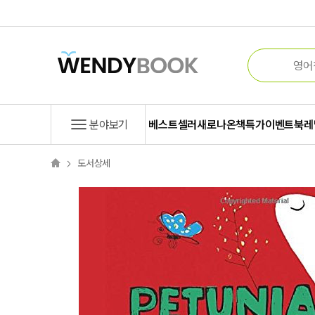
분야보기
베스트셀러
새로나온책
특가
이벤트
북레
도서상세