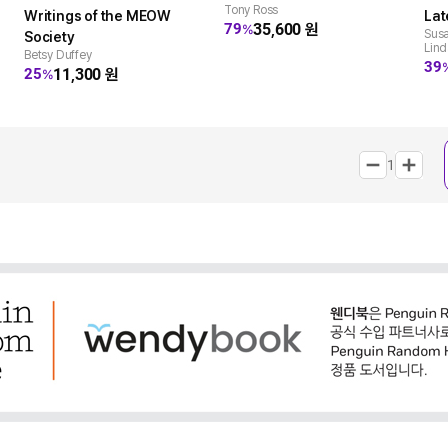
Tony Ross
Writings of the MEOW
Lat
35,600
원
79
%
Susa
Society
Lin
Betsy Duffey
39
11,300
원
25
%
1