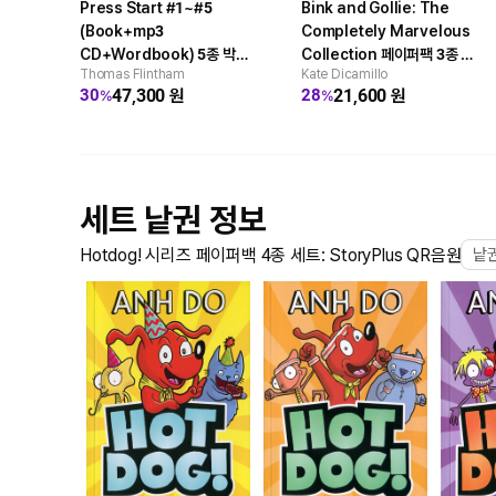
Press Start #1~#5
Bink and Gollie: The
(Book+mp3
Completely Marvelous
CD+Wordbook) 5종 박스
Collection 페이퍼팩 3종 박
Thomas Flintham
Kate Dicamillo
세트 : StoryPlus QR음원
스세트
47,300
원
21,600
원
30
28
%
%
(A Branches Book)
세트 낱권 정보
Hotdog! 시리즈 페이퍼백 4종 세트: StoryPlus QR음원
낱