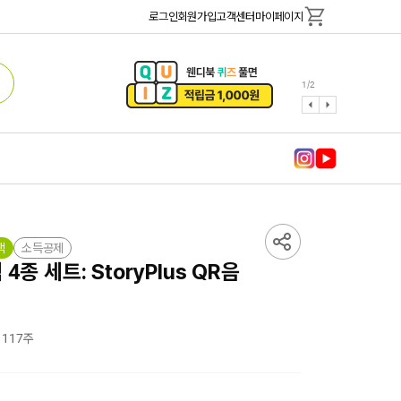
로그인
회원가입
고객센터
마이페이지
1
/
2
책
소득공제
4종 세트: StoryPlus QR음
 117주