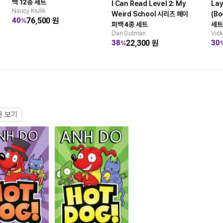
백 12종 세트
I Can Read Level 2: My
Lay
Nancy Krulik
Weird School 시리즈 페이
(B
76,500
원
40
%
퍼백 4종 세트
세트:
Dan Gutman
Vick
Bra
22,300
원
38
30
%
권 보기