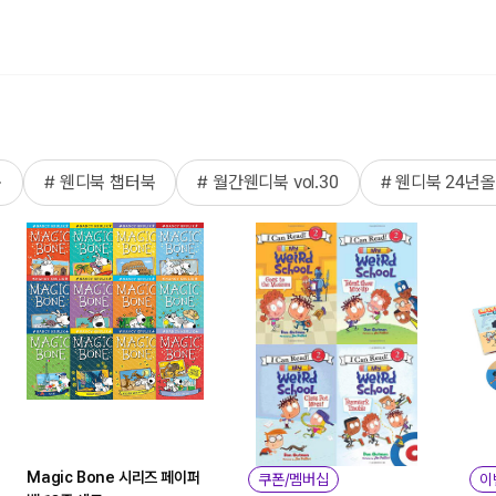
북
# 웬디북 챕터북
# 월간웬디북 vol.30
# 웬디북 24년
Magic Bone 시리즈 페이퍼
쿠폰/멤버십
이