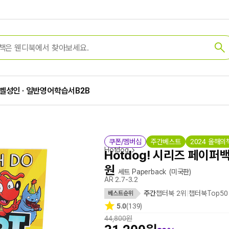
벨
성인 · 일반
영어학습서
B2B
쿠폰/멤버십
주간베스트
2024 올해의
Hotdog
Hotdog! 시리즈 페이퍼백 
원
세트 Paperback
(미국판)
AR 2.7-3.2
주간
챕터북 2위
|
챕터북Top50
베스트순위
5.0
(139)
44,800원