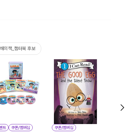
올해의책_챕터북 후보
벤트
쿠폰/멤버십
쿠폰/멤버십
이벤트