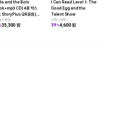
la and the Bots
I Can Read Level 1: The
Hotdog! #1
ook+mp3 CD) 4종 박스
Good Egg and the
(StoryPlu
Anh Do
 StoryPlus QR음원 (A
Talent Show
7,80
30
%
y Fang
Jory John
nches Book)
35,300
원
4,600
원
39
%
%