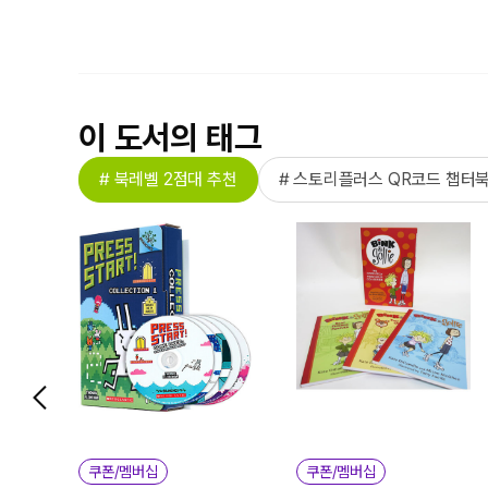
이 도서의 태그
# 북레벨 2점대 추천
# 스토리플러스 QR코드 챕터
쿠폰/멤버십
쿠폰/멤버십