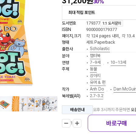
31,200원
30%
최대 적립 포인트
도서번호
179377
1:1 도서문의
ISBN
9000000179377
페이지,크기
각 124 pages 내외
,
각 13.4
형태
세트 Paperback
Scholastic
출판사
•
챕터북
분야
•
7~9세
10~13세
연령
•
,
•
주제
동물
•
강아지
•
유머 & 펀
•
Anh Do
Dan McGui
작가
•
,
•
2.7-3.2
북레벨(AR)
•
배송안내
오후 3시까지 주문하면
오
바로구매
1