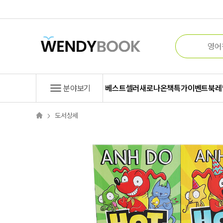
분야보기
베스트셀러
새로나온책
특가
이벤트
북레
도서상세