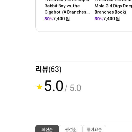
Rabbit Boy vs. the
Mole Girl Digs Deep
Gigabot! (A Branches
Branches Book)
Book)
7,400
원
7,400
원
30
30
%
%
리뷰
(63)
5.0
/ 5.0
최신순
평점순
좋아요순