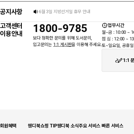
공지사항
★입금자를 찾습니다.
고객센터
1800-9785
업무시간
웬디북이 '주 7일 배송' 서비스를 시작합니다.
이용안내
월~금 : 10:00 ~ 1
보다 정확한 문의를 위해 도서문의,
점 심 : 12:00 ~ 13
입고문의는
1:1 게시판
을 이용해 주세요.
토~일요일, 공휴일
1:1
회원혜택
웬디북쇼핑 TIP
웬디북 소식
주요 서비스
빠른 서비스