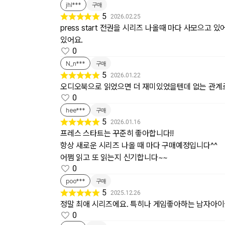
jhl***
구매
5
2026.02.25
press start 전권을 시리즈 나올때 마다 사모으고
있어요.
0
N_n***
구매
5
2026.01.22
오디오북으로 읽었으면 더 재미있었을텐데 없는 관계
0
hee***
구매
5
2026.01.16
프레스 스타트는 꾸준히 좋아합니다!!
항상 새로운 시리즈 나올 때 마다 구매예정입니다^^
어쩜 읽고 또 읽는지 신기합니다~~
0
poo***
구매
5
2025.12.26
정말 최애 시리즈에요. 특히나 게임좋아하는 남자아이
0