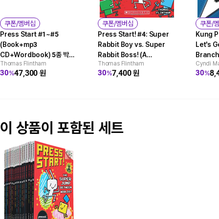
쿠폰/멤버십
쿠폰/멤버십
쿠폰/
Press Start #1~#5
Press Start! #4: Super
Kung P
(Book+mp3
Rabbit Boy vs. Super
Let's G
CD+Wordbook) 5종 박스
Rabbit Boss! (A
Branch
Thomas Flintham
Thomas Flintham
Cyndi M
세트 : StoryPlus QR음원
Branches Book)
47,300
원
7,400
원
8,
30
30
30
%
%
%
(A Branches Book)
이 상품이 포함된 세트