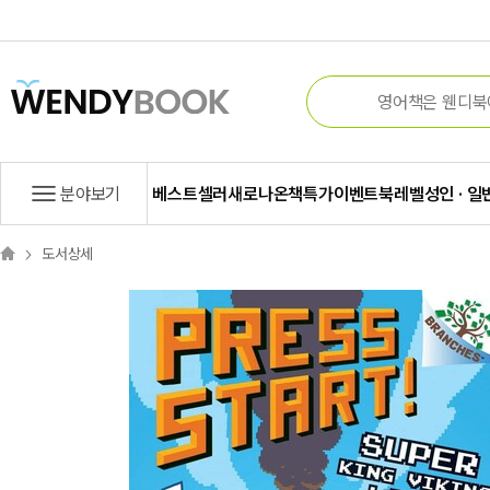
분야보기
베스트셀러
새로나온책
특가
이벤트
북레벨
성인 · 일
도서상세