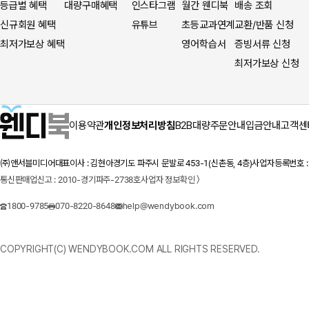
등급별 혜택
대량구매혜택
인스타그램
월간 웬디북
배송 조회
신규회원 혜택
유튜브
초등교과연계
교환/반품 신청
최저가보상 혜택
영어학습서
증빙서류 신청
최저가보상 신청
이용약관
개인정보처리방침
B2B대량주문안내
입금안내
고객센
㈜앤서블미디어
대표이사 : 김현아
경기도 파주시 문발로 453-1(신촌동, 4층)
사업자등록번호 : 1
통신판매업신고 : 2010-경기파주-2738호
사업자 정보확인 〉
1800-9785
070-8220-8648
help@wendybook.com
COPYRIGHT(C) WENDYBOOK.COM ALL RIGHTS RESERVED.