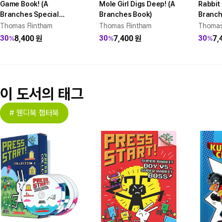
Game Book! (A
Mole Girl Digs Deep! (A
Rabbit 
Branches Special
Branches Book)
Branch
Edition)
Thomas Flintham
Thomas Flintham
Thomas
8,400
원
7,400
원
7,
30
30
30
%
%
%
이 도서의 태그
# 웬디북 챕터북