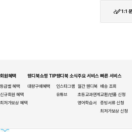
★입금자를 찾습니다.
1:1
웬디북이 '주 7일 배송' 서비스를 시작합니다.
회원혜택
웬디북쇼핑 TIP
웬디북 소식
주요 서비스
빠른 서비스
등급별 혜택
대량구매혜택
인스타그램
월간 웬디북
배송 조회
신규회원 혜택
유튜브
초등교과연계
교환/반품 신청
최저가보상 혜택
영어학습서
증빙서류 신청
최저가보상 신청