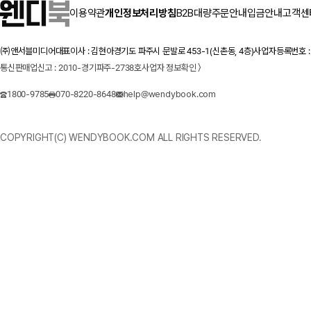
이용약관
개인정보처리방침
B2B대량주문안내
입금안내
고객센
㈜앤서블미디어
대표이사 : 김현아
경기도 파주시 문발로 453-1(신촌동, 4층)
사업자등록번호 : 1
통신판매업신고 : 2010-경기파주-2738호
사업자 정보확인 〉
1800-9785
070-8220-8648
help@wendybook.com
COPYRIGHT(C) WENDYBOOK.COM ALL RIGHTS RESERVED.