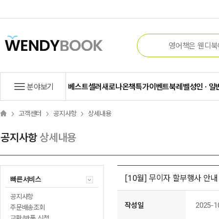
분야보기
베스트셀러
새로나온책
특가
이벤트
북레벨
성인 · 일
고객센터
공지사항
상세내용
공지사항
상세내용
[10월] 무이자 할부행사 안내
빠른서비스
공지사항
작성일
2025-1
주문배송조회
교환/반품 신청