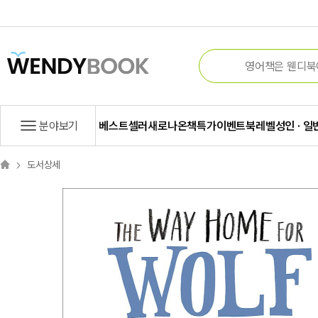
분야보기
베스트셀러
새로나온책
특가
이벤트
북레벨
성인 · 일
도서상세