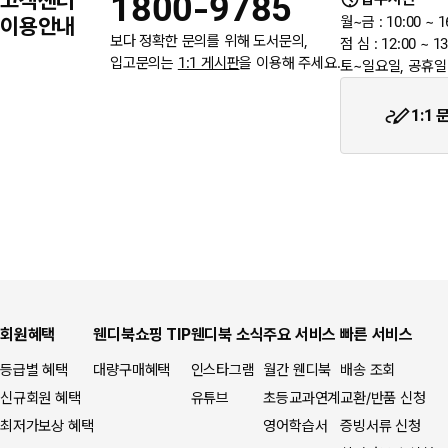
1800-9785
★입금자를 찾습니다.
이용안내
월~금 : 10:00 ~ 1
보다 정확한 문의를 위해 도서문의,
점 심 : 12:00 ~ 13
입고문의는
1:1 게시판
을 이용해 주세요.
토~일요일, 공휴일
웬디북이 '주 7일 배송' 서비스를 시작합니다.
1:1
회원혜택
웬디북쇼핑 TIP
웬디북 소식
주요 서비스
빠른 서비스
등급별 혜택
대량구매혜택
인스타그램
월간 웬디북
배송 조회
신규회원 혜택
유튜브
초등교과연계
교환/반품 신청
최저가보상 혜택
영어학습서
증빙서류 신청