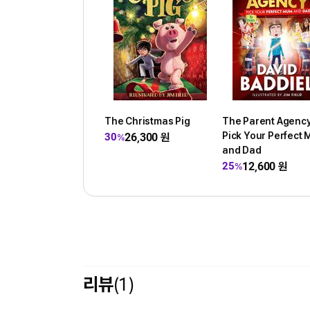
The Christmas Pig
The Parent Agency
Pick Your Perfect
26,300
원
30
%
and Dad
12,600
원
25
%
리뷰
(1)