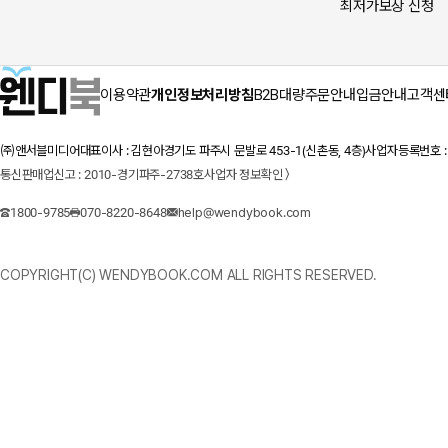
최저가보상 신청
이용약관
개인정보처리방침
B2B대량주문안내
입금안내
고객센
㈜앤서블미디어
대표이사 : 김현아
경기도 파주시 문발로 453-1(신촌동, 4층)
사업자등록번호 : 1
통신판매업신고 : 2010-경기파주-2738호
사업자 정보확인 〉
1800-9785
070-8220-8648
help@wendybook.com
COPYRIGHT(C) WENDYBOOK.COM ALL RIGHTS RESERVED.