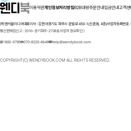
이용약관
개인정보처리방침
B2B대량주문안내
입금안내
고객센
㈜앤서블미디어
대표이사 : 김현아
경기도 파주시 문발로 453-1(신촌동, 4층)
사업자등록번호 : 1
통신판매업신고 : 2010-경기파주-2738호
사업자 정보확인 〉
1800-9785
070-8220-8648
help@wendybook.com
COPYRIGHT(C) WENDYBOOK.COM ALL RIGHTS RESERVED.