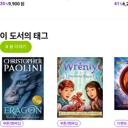
9,900
원
6,
35
41
%
%
이 도서의 태그
# 용 이야기
쿠폰/멤버십
쿠폰/멤버십
이벤트