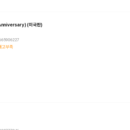
 (Anniversary) (미국판)
1665906227
재고부족