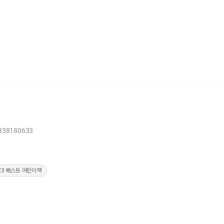
1338180633
023 베스트 어린이책