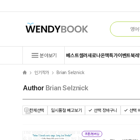
분야보기
베스트셀러
새로나온책
특가
이벤트
북레
인기작가
Brian Selznick
Author
Brian Selznick
전체선택
일시품절 빼고보기
선택 장바구니
선택 
쿠폰/멤버십