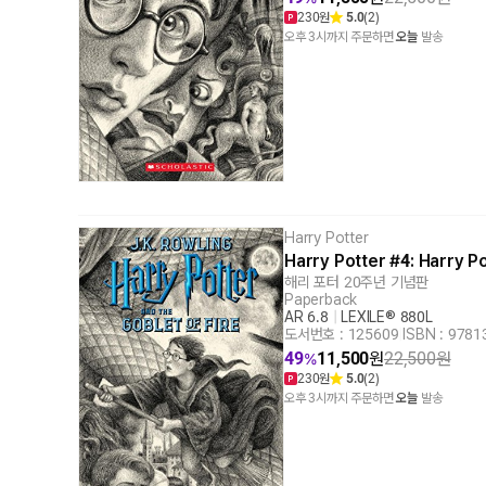
230원
5.0
(2)
오후 3시까지 주문하면
오늘
발송
Harry Potter
Harry Potter #4: Harry P
해리 포터 20주년 기념판
Paperback
AR 6.8
|
LEXILE® 880L
도서번호 : 125609
|
ISBN : 978
49
11,500
원
22,500
원
%
230원
5.0
(2)
오후 3시까지 주문하면
오늘
발송