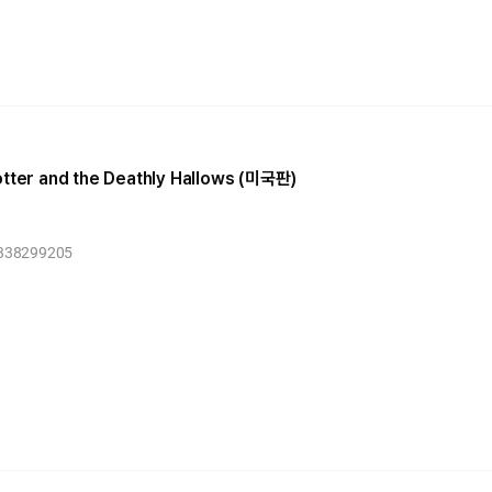
otter and the Deathly Hallows (미국판)
1338299205