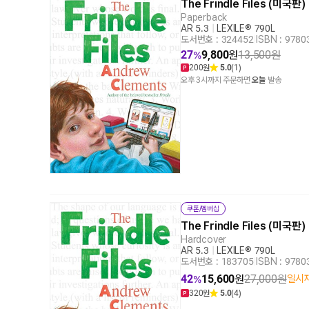
The Frindle Files (미국판)
Paperback
AR 5.3
|
LEXILE® 790L
도서번호 : 324452
|
ISBN : 978
27
9,800
원
13,500
원
%
200원
5.0
(1)
오후 3시까지 주문하면
오늘
발송
쿠폰/멤버십
The Frindle Files (미국판)
Hardcover
AR 5.3
|
LEXILE® 790L
도서번호 : 183705
|
ISBN : 978
42
15,600
원
27,000
원
일시
%
320원
5.0
(4)