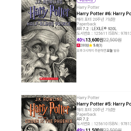
쿠폰/멤버십
Harry Potter
Harry Potter #6: Harry P
해리 포터 20주년 기념판
Paperback
AR 7.2
|
LEXILE® 920L
도서번호 : 125611
|
ISBN : 978
40
13,600
원
22,500
원
%
280원
5.0
(3)
오후 3시까지 주문하면
오늘
발송
Harry Potter
Harry Potter #5: Harry P
해리 포터 20주년 기념판
Paperback
AR 7.2
도서번호 : 125610
|
ISBN : 978
49
11,500
원
22,500
원
%