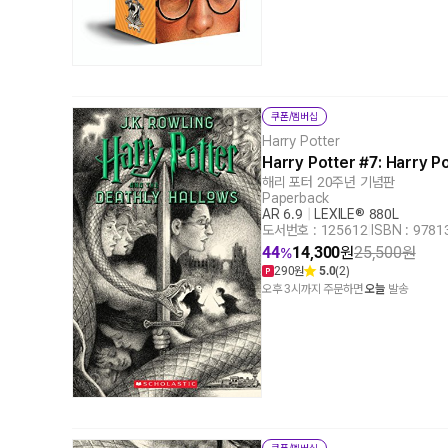
쿠폰/멤버십
Harry Potter
Harry Potter #7: Harry P
해리 포터 20주년 기념판
Paperback
AR 6.9
|
LEXILE® 880L
도서번호 : 125612
|
ISBN : 978
44
14,300
원
25,500
원
%
290원
5.0
(2)
오후 3시까지 주문하면
오늘
발송