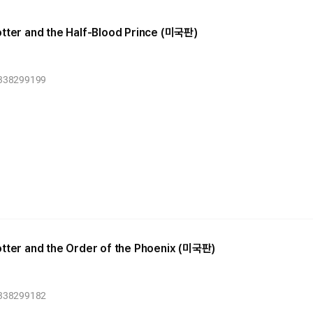
otter and the Half-Blood Prince (미국판)
1338299199
otter and the Order of the Phoenix (미국판)
1338299182