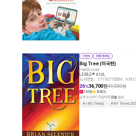
이벤트
쿠폰/멤버십
Big Tree (미국판)
Hardcover
LEXILE® 610L
도서번호 : 171537
|
ISBN : 978
26
36,700
원
49,500
원
%
740원
5.0
(3)
오후 3시까지 주문하면
오늘
발송
# 나무 (Trees)
# NY Times 2