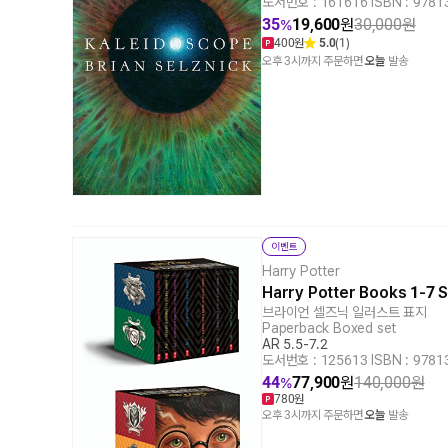
도서번호 : 161616
|
ISBN : 978
35
19,600
원
30,000
원
%
400원
5.0
(1)
오후 3시까지 주문하면
오늘
발송
이벤트
Harry Potter
Harry Potter Books 1-7
브라이언 셀즈닉 일러스트 표지
Paperback Boxed set
AR 5.5-7.2
도서번호 : 125613
|
ISBN : 978
44
77,900
원
140,000
원
%
780원
오후 3시까지 주문하면
오늘
발송