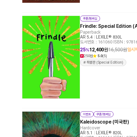
쿠폰/멤버십
Frindle: Special Edition
Paperback
AR 5.4
|
LEXILE® 830L
도서번호 : 161060
|
ISBN : 978
25
12,400
원
16,500
원
일시
%
250원
5.0
(5)
# 특별판 (Special Edition)
이벤트
쿠폰/멤버십
Kaleidoscope (미국판)
Hardcover
AR 5.1
|
LEXILE® 820L