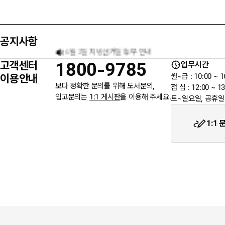
★ 입금자를 찾습니다.
공지사항
6월 3일 지방선거일 휴무 안내
고객센터
1800-9785
업무시간
★입금자를 찾습니다.
이용안내
월~금 : 10:00 ~ 1
보다 정확한 문의를 위해 도서문의,
점 심 : 12:00 ~ 13
입고문의는
1:1 게시판
을 이용해 주세요.
토~일요일, 공휴일
웬디북이 '주 7일 배송' 서비스를 시작합니다.
1:1