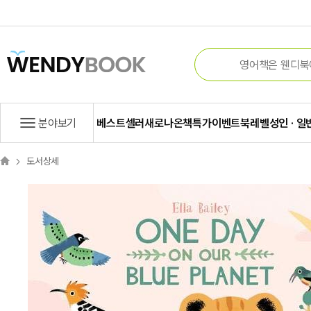
분야보기
베스트셀러
새로나온책
특가
이벤트
북레벨
성인 · 일
도서상세