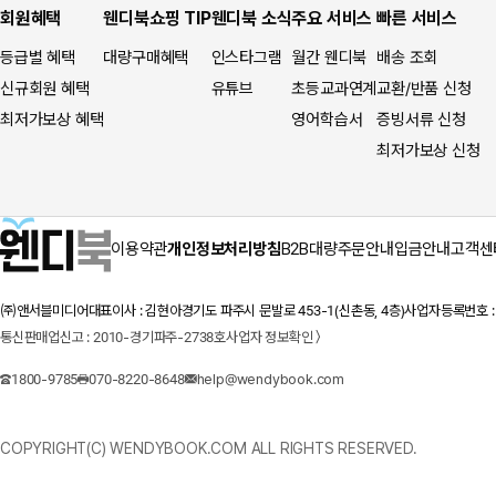
회원혜택
웬디북쇼핑 TIP
웬디북 소식
주요 서비스
빠른 서비스
등급별 혜택
대량구매혜택
인스타그램
월간 웬디북
배송 조회
신규회원 혜택
유튜브
초등교과연계
교환/반품 신청
최저가보상 혜택
영어학습서
증빙서류 신청
최저가보상 신청
이용약관
개인정보처리방침
B2B대량주문안내
입금안내
고객센
㈜앤서블미디어
대표이사 : 김현아
경기도 파주시 문발로 453-1(신촌동, 4층)
사업자등록번호 : 1
통신판매업신고 : 2010-경기파주-2738호
사업자 정보확인 〉
1800-9785
070-8220-8648
help@wendybook.com
COPYRIGHT(C) WENDYBOOK.COM ALL RIGHTS RESERVED.