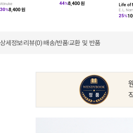
8,400
원
44
%
Atinuke
Life o
8,400
원
30
%
E. L. Nor
(ELT G
10
25
%
상세정보
리뷰(0)
배송/반품
교환 및 반품
|
|
|