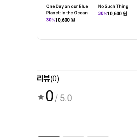
One Day on our Blue
No Such Thing
Planet: In the Ocean
10,600
원
30
%
10,600
원
30
%
리뷰
(0)
0
/ 5.0