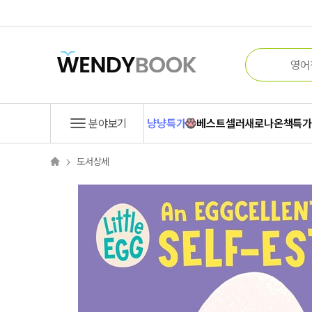
분야보기
냥냥특가
베스트셀러
새로나온책
특
도서상세