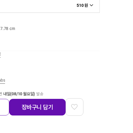
510 원
17.78 cm
책
abs
하면
내일(08/10 월요일)
발송
장바구니 담기