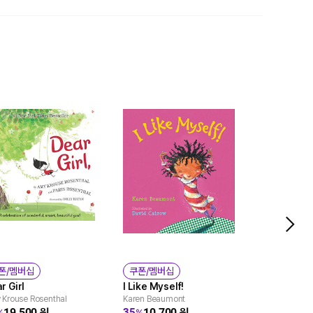
폰/멤버십
쿠폰/멤버십
쿠폰/멤버
r Girl
I Like Myself!
Be You!: S
Krouse Rosenthal
Karen Beaumont
원
19,500
원
10,700
원
35
%
%