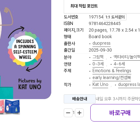
최대 적립 포인트
도서번호
197154
1:1 도서문의
ISBN
9781464228445
페이지,크기
20 pages
,
17.78 x 2.54 x 
형태
Board book
duopress
출판사
•
출간일
2025-09-30
그림책
액티비티/놀이
분야
•
,
•
0~3세
4~6세
연령
•
,
•
주제
Emotions & Feelings
•
early learning/컨셉북
•
Kat Uno
duopress l
작가
•
,
•
배송안내
내일 오후 3시까지 주문
바로구매
1