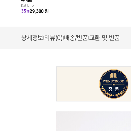
종 세트
Kat Uno
29,300
원
35
%
상세정보
리뷰(0)
배송/반품
교환 및 반품
|
|
|