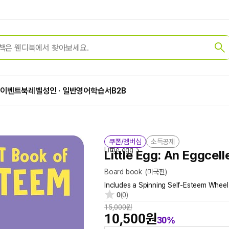
가
이벤트
북레벨
성인 · 일반
영어학습서
B2B
쿠폰/멤버십
소득공제
Little egg
Little Egg: An Eggcel
Board book
(미국판)
Includes a Spinning Self-Esteem Wheel
0
(0)
15,000원
10,500원
30%