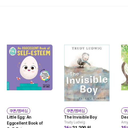
쿠폰/멤버십
쿠폰/멤버십
쿠
Little Egg: An
The Invisible Boy
Dea
Trudy Ludwig
Amy 
Eggcellent Book of
21,200
원
26
35
%