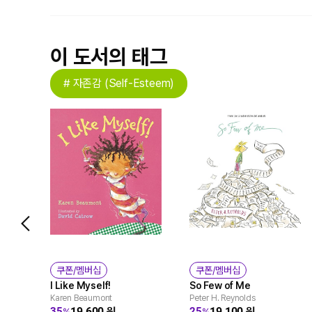
이 도서의 태그
# 자존감 (Self-Esteem)
쿠폰/멤버십
쿠폰/멤버십
I Like Myself!
So Few of Me
Karen Beaumont
Peter H. Reynolds
19,600
원
19,100
원
35
25
%
%