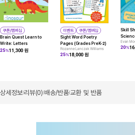
Skill 
쿠폰/멤버십
이벤트
쿠폰/멤버십
Scienc
Brain Quest Learn to
Sight Word Poetry
Evan Mo
Write: Letters
Pages (Grades PreK-2)
16
20
%
Rozanne Lanczak Williams
11,300
원
25
%
18,000
원
25
%
상세정보
리뷰(0)
배송/반품
교환 및 반품
|
|
|