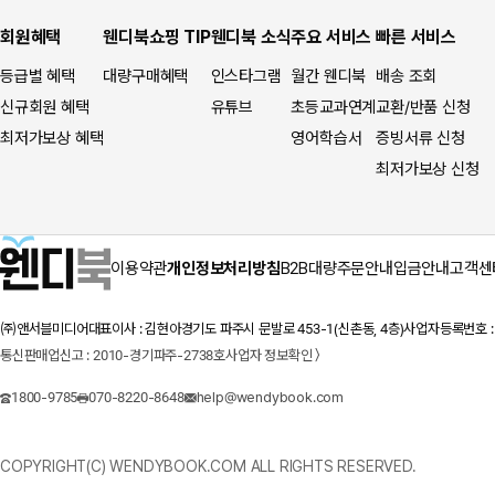
회원혜택
웬디북쇼핑 TIP
웬디북 소식
주요 서비스
빠른 서비스
등급별 혜택
대량구매혜택
인스타그램
월간 웬디북
배송 조회
신규회원 혜택
유튜브
초등교과연계
교환/반품 신청
최저가보상 혜택
영어학습서
증빙서류 신청
최저가보상 신청
이용약관
개인정보처리방침
B2B대량주문안내
입금안내
고객센
㈜앤서블미디어
대표이사 : 김현아
경기도 파주시 문발로 453-1(신촌동, 4층)
사업자등록번호 : 1
통신판매업신고 : 2010-경기파주-2738호
사업자 정보확인 〉
1800-9785
070-8220-8648
help@wendybook.com
COPYRIGHT(C) WENDYBOOK.COM ALL RIGHTS RESERVED.