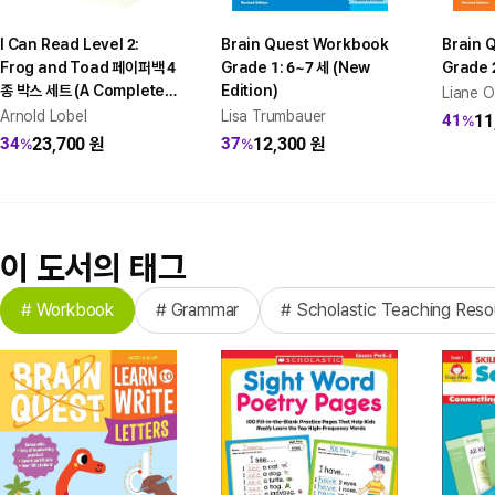
I Can Read Level 2:
Brain Quest Workbook
Brain 
Frog and Toad 페이퍼백 4
Grade 1: 6~7 세 (New
Grade 
종 박스 세트 (A Complete
Edition)
Liane O
Reading Collection)
Arnold Lobel
Lisa Trumbauer
11
41
%
23,700
원
12,300
원
34
37
%
%
이 도서의 태그
# Workbook
# Grammar
# Scholastic Teaching Reso