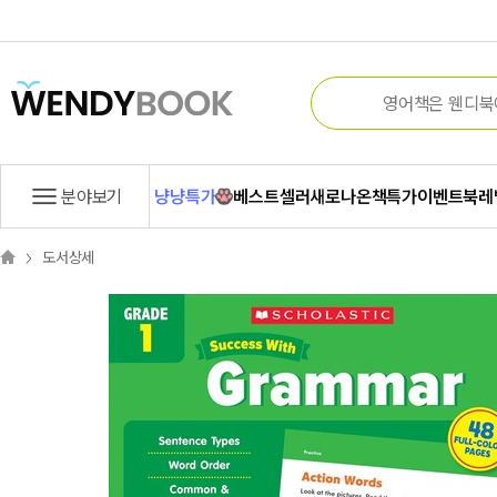
분야보기
냥냥특가
베스트셀러
새로나온책
특가
이벤트
북레
도서상세