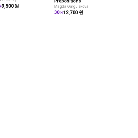
n P. Cleary
Prepositions
Language 
9,500
원
%
Magda Gargulakova
Kimberlee G
(Volume 2)
12,700
원
19,1
30
25
%
%