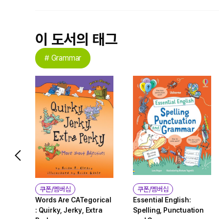
이 도서의 태그
# Grammar
쿠폰/멤버십
쿠폰/멤버십
Words Are CATegorical
Essential English:
: Quirky, Jerky, Extra
Spelling, Punctuation