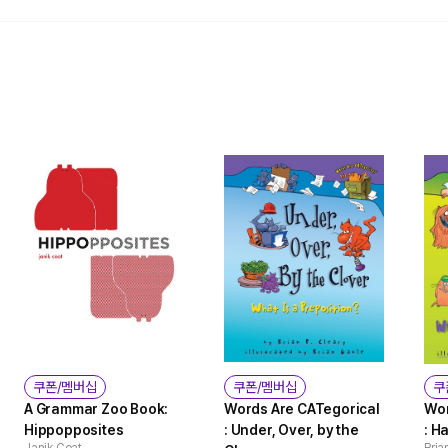
쿠폰/멤버십
쿠폰/멤버십
쿠
A Grammar Zoo Book:
Words Are CATegorical
Wor
Hippopposites
: Under, Over, by the
: H