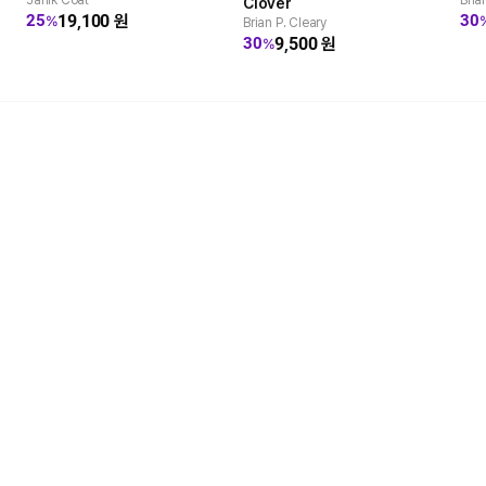
Janik Coat
Bria
Clover
19,100
원
25
30
%
Brian P. Cleary
9,500
원
30
%