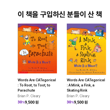
이 책을 구입하신 분들이 산 책
Words Are CATegorical
Words Are CATegorical
: To Root, to Toot, to
: A Mink, a Fink, a
Parachute
Skating Rink
Brian P. Cleary
Brian P. Cleary
9,500
원
9,500
원
30
30
%
%