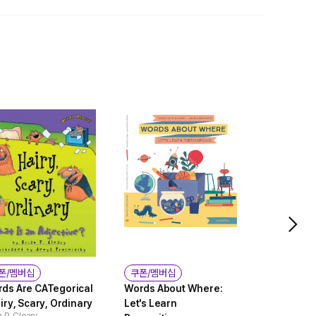
폰/멤버십
쿠폰/멤버십
쿠폰/멤버
ds Are CATegorical
Words About Where:
The Day P
airy, Scary, Ordinary
Let's Learn
Came to T