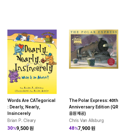
Words Are CATegorical
The Polar Express: 40th
: Dearly, Nearly,
Anniversary Edition (QR
Insincerely
음원 제공)
Brian P. Cleary
Chris Van Allsburg
9,500
원
7,900
원
30
48
%
%