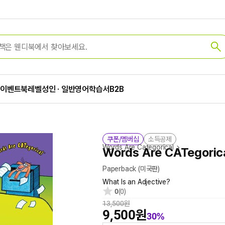
가
이벤트
북레벨
성인 · 일반
영어학습서
B2B
쿠폰/멤버십
소득공제
Words Are Categorical
Words Are CATegorical
Paperback
(미국판)
What Is an Adjective?
0
(0)
13,500원
9,500원
30%