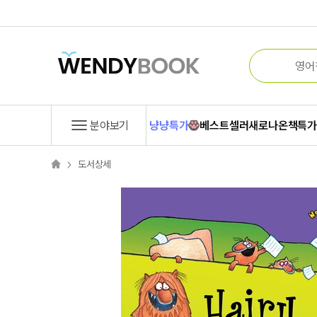
분야보기
냥냥특가
베스트셀러
새로나온책
특
도서상세