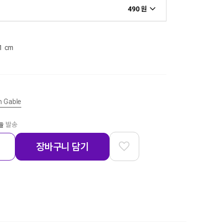
490 원
.1 cm
n Gable
늘
발송
장바구니 담기