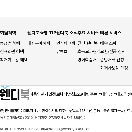
회원혜택
웬디북쇼핑 TIP
웬디북 소식
주요 서비스
빠른 서비스
등급별 혜택
대량구매혜택
인스타그램
월간 웬디북
배송 조회
신규회원 혜택
유튜브
초등교과연계
교환/반품 신청
최저가보상 혜택
영어학습서
증빙서류 신청
최저가보상 신청
이용약관
개인정보처리방침
B2B대량주문안내
입금안내
고객센
㈜앤서블미디어
대표이사 : 김현아
경기도 파주시 문발로 453-1(신촌동, 4층)
사업자등록번호 : 1
통신판매업신고 : 2010-경기파주-2738호
사업자 정보확인 〉
1800-9785
070-8220-8648
help@wendybook.com