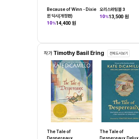
Because of Winn - Dixie
오리스와팀블 3
윈 딕시(개정판)
13,500
원
10
%
14,400
원
10
%
Timothy Basil Ering
작가
전체도서보기
The Tale of
The Tale of
Despereaux
Despereaux Delux