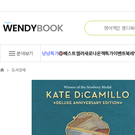
분야보기
냥냥특가
베스트셀러
새로나온책
특가
이벤트
북레
도서상세