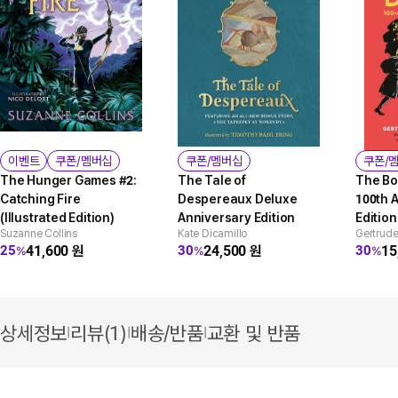
이벤트
쿠폰/멤버십
쿠폰/멤버십
쿠폰/
The Hunger Games #2:
The Tale of
The Bo
Catching Fire
Despereaux Deluxe
100th 
(Illustrated Edition)
Anniversary Edition
Edition
Suzanne Collins
Kate Dicamillo
Gertrude
41,600
원
24,500
원
15
25
30
30
%
%
%
상세정보
리뷰(1)
배송/반품
교환 및 반품
|
|
|