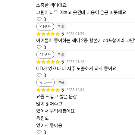
소중한 책이에요.
그림이 너무 이쁘고 웃긴데 내용이 은근 따뜻해요.
0
K_H***
구매
5
2026.01.29
아이들이 좋아하는 책이 2종 합본에 cd포함이라 고
0
01h***
구매
5
2026.01.16
CD가 있으니 더 자주 노출하게 되서 좋아요
0
N_U***
구매
5
2025.12.31
요즘 귀엽고 짧은 문장
많이 읽어주고
있어서 구입해봤어요
음원도
있어서 좋아용
0