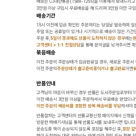
배송은 CJ대한통운(1588-1255)을 이용해서 보내드리고
3만원 이상 구입시 무료배송을 해 드리며 3만원 미만 구입
배송기간
15시 이전에 입금 확인된 주문까지는 당일날 발송하며 일
주말 또는 공휴일이 있거나 시기적으로 배송이 많은 기간인
주문 후,
5일이 경과해도 상품이 도착하지 않은 경우
에는
웬
고객센터 > 1:1 친절상담
을 통해 문의글을 남겨주시면 확
묶음배송
이전 주문의 주문상태가 입금완료일 경우, 새로운 주문서
이전 주문의
주문상태가 출고준비중이거나 출고완료
이면
반품안내
고객님의 마음이 바뀌신 경우 반품은 도서주문일로부터 15
이전 배송시 3만원 이상을 주문하셔서 무료배송 받았으나
이전 주문의 배송비를 포함한 왕복 배송비를 부담
하셔야 
반품절차는 고객센터의 반품교환신청 페이지에서 신청을 
방문한 택배기사님을 통해 반품도서를 보내주시면 됩니다
운송도중 책이 손상되지 않도록 포장을 해주신 후,
포장 겉
책이 도착하는 대로 원하시는 바에 따라 적립 또는 환불 