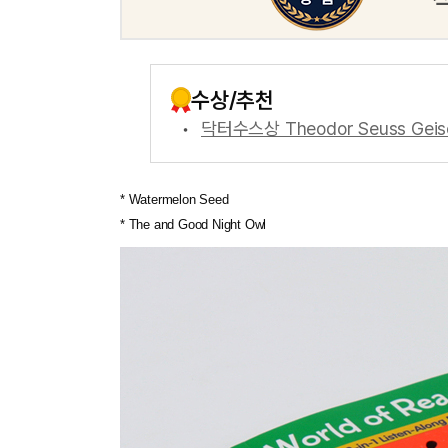
수상/추천
닥터수스상 Theodor Seuss Geis
* Watermelon Seed
* The and Good Night Owl