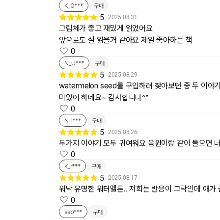
K_O***
구매
5
2025.08.31
그림체가 좋고 재밌게 읽었어요
앞으로도 잘 읽을거 같아요 제일 좋아하는 책
0
N_U***
구매
5
2025.08.29
watermelon seed를 구입하려 찾아보던 중 두 
미있어 하네요~ 감사합니다^^
0
N_I***
구매
5
2025.08.26
두가지 이야기 모두 귀여워요 음원이랑 같이 들으면 
0
K_r***
구매
5
2025.08.17
워낙 유명한 워터멜론.. 저희는 반응이 그닥인데 애
0
sso***
구매