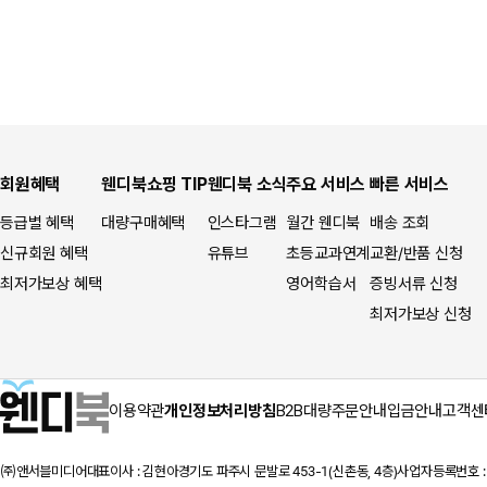
회원혜택
웬디북쇼핑 TIP
웬디북 소식
주요 서비스
빠른 서비스
등급별 혜택
대량구매혜택
인스타그램
월간 웬디북
배송 조회
신규회원 혜택
유튜브
초등교과연계
교환/반품 신청
최저가보상 혜택
영어학습서
증빙서류 신청
최저가보상 신청
이용약관
개인정보처리방침
B2B대량주문안내
입금안내
고객센
㈜앤서블미디어
대표이사 : 김현아
경기도 파주시 문발로 453-1(신촌동, 4층)
사업자등록번호 : 1