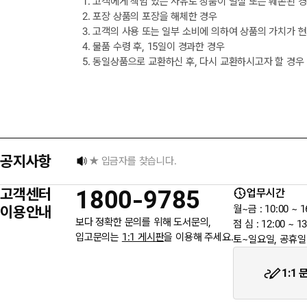
1. 고객에게 책임 있는 사유로 상품이 멸실 또는 훼손된 
2. 포장 상품의 포장을 해체한 경우
3. 고객의 사용 또는 일부 소비에 의하여 상품의 가치가 
4. 물품 수령 후, 15일이 경과한 경우
5. 동일상품으로 교환하신 후, 다시 교환하시고자 할 경우
택배 없는 날 배송 업무 안내
[8월] 무이자 할부행사 안내
공지사항
★ 입금자를 찾습니다.
고객센터
1800-9785
업무시간
6월 3일 지방선거일 휴무 안내
이용안내
월~금 : 10:00 ~ 1
보다 정확한 문의를 위해 도서문의,
점 심 : 12:00 ~ 13
입고문의는
1:1 게시판
을 이용해 주세요.
토~일요일, 공휴일
★입금자를 찾습니다.
1:1