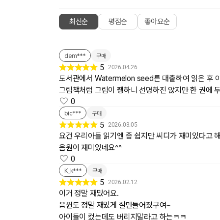
최신순
평점순
좋아요순
dem***
구매
5
2026.04.26
도서관에서 Watermelon seed른 대출하여 읽은 
그림책처럼 그림이 쨍하니 선명하진 않지만 한 권에 
0
bic***
구매
5
2026.03.05
요건 우리아들 읽기엔 좀 쉽지만 씨디가 재미있다고 
음원이 재미있네요^^
0
K_k***
구매
5
2026.02.12
이거 정말 재밌어요.
음원도 정말 재밌게 잘만들어졌구여~
아이들이 컸는데도 버리지말라고 하는ㅋㅋ