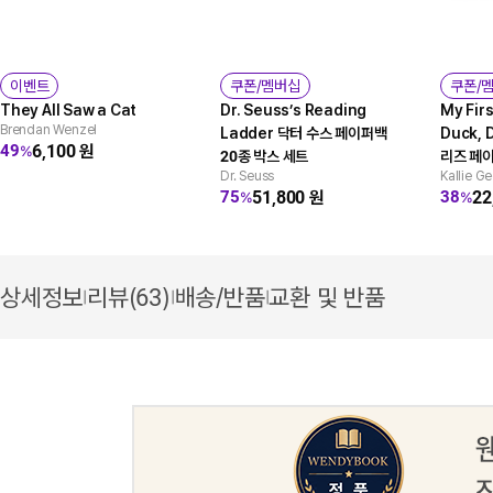
이벤트
쿠폰/멤버십
쿠폰/
They All Saw a Cat
Dr. Seuss’s Reading
My Firs
Brendan Wenzel
Ladder 닥터 수스 페이퍼백
Duck, 
6,100
원
49
%
20종 박스 세트
리즈 페이
Dr. Seuss
Kallie G
51,800
원
22
75
38
%
%
상세정보
리뷰(63)
배송/반품
교환 및 반품
|
|
|