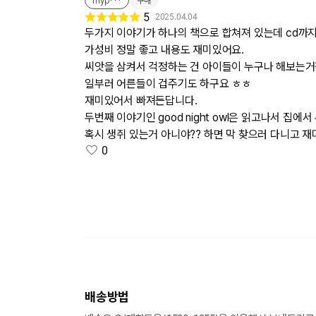
myp***
구매
5
2025.04.04
두가지 이야기가 하나의 책으로 합쳐져 있는데 cd까지
가성비 정말 좋고 내용도 재미있어요.
씨앗을 삼켜서 걱정하는 건 아이들이 누구나 해보는거
일부러 어른들이 겁주기도 하구요 ㅎㅎ
재미있어서 빠져든답니다.
두번째 이야기인 good night owl은 읽고나서 집에서
혹시 생쥐 있는거 아니야?? 하면 막 찾으러 다니고 
0
배송방법