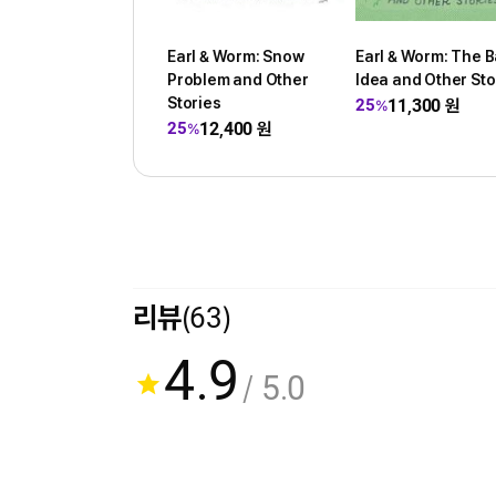
Earl & Worm: Snow
Earl & Worm: The 
Problem and Other
Idea and Other Sto
Stories
11,300
원
25
%
12,400
원
25
%
리뷰
(63)
4.9
/ 5.0