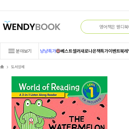
분야보기
냥냥특가
베스트셀러
새로나온책
특가
이벤트
북레
도서상세